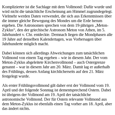
Komplizierter ist die Sachlage mit dem Vollmond: Dafür wurde und
wird nicht die tatsächliche Erscheinung am Himmel zugrundegelegt.
Vielmehr werden Daten verwendet, die sich aus Erkenntnissen über
die immer gleiche Bewegung des Mondes um die Erde herum
ergeben. Die Astronomen sprechen von dem 19-jährigen „Meton-
Zyklus“, den der griechische Astronom Meton von Athen, im 5.
Jahrhundert v. Chr. entdeckte. Demnach liegen die Mondphasen alle
19 Jahre auf denselben Kalendertagen, was Vorhersagen über
Jahrhunderte möglich macht.
Dabei können sich allerdings Abweichungen zum tatsächlichen
Vollmond von einem Tag ergeben – wie in diesem Jahr. Der vom
Meton-Zyklus abgeleitete Kirchenvollmond – auch Ostergrenze
genannt – war in diesem Jahr am 20. März. Damit lag er außerhalb
des Frühlings, dessen Anfang kirchlicherseits auf den 21. März
festgelegt wurde.
Als erster Frühlingsvollmond gilt daher erst der Vollmond vom 19.
April und der folgende Sonntag ist dementsprechend Ostern. Dabei
ist übrigens der Vollmond am 19. April der tatsächliche
astronomische Vollmond. Der für Ostern relevante Vollmond aus
dem Meton-Zyklus ist ebenfalls einen Tag vorher am 18. April, aber
das ändert nichts.