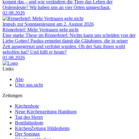
kommt das – und wie verändern die Tiere das Leben der
Ordensleute? Wir haben uns an vier Orten umgeschaut.
02.08.2026
Impuls zur Sonntagslesung am 2. August 2026
Römerbrief: Mehr Vertrauen geht nicht
Eine starke These im Römerbrief: Nichts kann uns scheiden von der
Liebe Gottes! Paulus ermutigt damit die Gläubigen, die in seiner
Zeit ausgegrenzt und verfolgt wurden. Ob der Satz ihnen wohl
geholfen hat? Und hilft er heute?
01.08.2026
Links
Abo
Über aus.sicht
Zeitungen
Kirchenbote
Neue Kirchenzeitung Hamburg
Tag des Herrn
Bonifatiusbote
KirchenZeitung Hildesheim
Der Sonntag