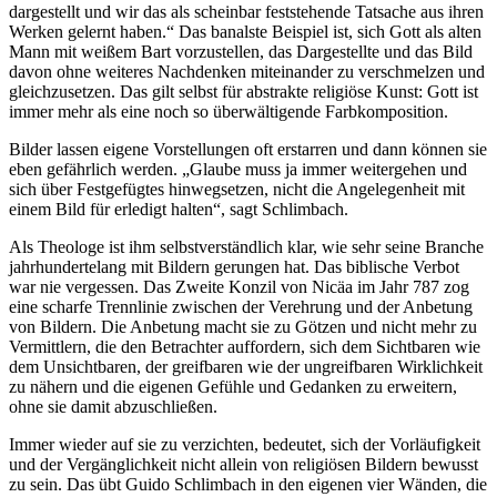
dargestellt und wir das als scheinbar feststehende Tatsache aus ihren
Werken gelernt haben.“ Das banalste Beispiel ist, sich Gott als alten
Mann mit weißem Bart vorzustellen, das Dargestellte und das Bild
davon ohne weiteres Nachdenken miteinander zu verschmelzen und
gleichzusetzen. Das gilt selbst für abstrakte religiöse Kunst: Gott ist
immer mehr als eine noch so überwältigende Farbkomposition.
Bilder lassen eigene Vorstellungen oft erstarren und dann können sie
eben gefährlich werden. „Glaube muss ja immer weitergehen und
sich über Festgefügtes hinwegsetzen, nicht die Angelegenheit mit
einem Bild für erledigt halten“, sagt Schlimbach.
Als Theologe ist ihm selbstverständlich klar, wie sehr seine Branche
jahrhundertelang mit Bildern gerungen hat. Das biblische Verbot
war nie vergessen. Das Zweite Konzil von Nicäa im Jahr 787 zog
eine scharfe Trennlinie zwischen der Verehrung und der Anbetung
von Bildern. Die Anbetung macht sie zu Götzen und nicht mehr zu
Vermittlern, die den Betrachter auffordern, sich dem Sichtbaren wie
dem Unsichtbaren, der greifbaren wie der ungreifbaren Wirklichkeit
zu nähern und die eigenen Gefühle und Gedanken zu erweitern,
ohne sie damit abzuschließen.
Immer wieder auf sie zu verzichten, bedeutet, sich der Vorläufigkeit
und der Vergänglichkeit nicht allein von religiösen Bildern bewusst
zu sein. Das übt Guido Schlimbach in den eigenen vier Wänden, die