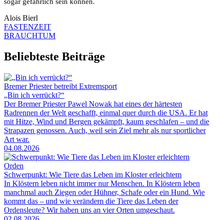
sogar gefährlich sein können.
Alois Bierl
FASTENZEIT
BRAUCHTUM
Beliebteste Beiträge
Bremer Priester betreibt Extremsport
„Bin ich verrückt?“
Der Bremer Priester Pawel Nowak hat eines der härtesten
Radrennen der Welt geschafft, einmal quer durch die USA. Er hat
mit Hitze, Wind und Bergen gekämpft, kaum geschlafen – und die
Strapazen genossen. Auch, weil sein Ziel mehr als nur sportlicher
Art war.
04.08.2026
Orden
Schwerpunkt: Wie Tiere das Leben im Kloster erleichtern
In Klöstern leben nicht immer nur Menschen. In Klöstern leben
manchmal auch Ziegen oder Hühner, Schafe oder ein Hund. Wie
kommt das – und wie verändern die Tiere das Leben der
Ordensleute? Wir haben uns an vier Orten umgeschaut.
02.08.2026