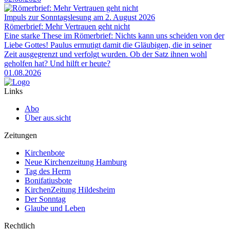
Impuls zur Sonntagslesung am 2. August 2026
Römerbrief: Mehr Vertrauen geht nicht
Eine starke These im Römerbrief: Nichts kann uns scheiden von der
Liebe Gottes! Paulus ermutigt damit die Gläubigen, die in seiner
Zeit ausgegrenzt und verfolgt wurden. Ob der Satz ihnen wohl
geholfen hat? Und hilft er heute?
01.08.2026
Links
Abo
Über aus.sicht
Zeitungen
Kirchenbote
Neue Kirchenzeitung Hamburg
Tag des Herrn
Bonifatiusbote
KirchenZeitung Hildesheim
Der Sonntag
Glaube und Leben
Rechtlich