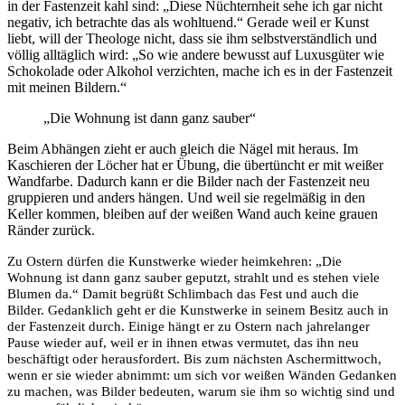
in der Fastenzeit kahl sind: „Diese Nüchternheit sehe ich gar nicht
negativ, ich betrachte das als wohltuend.“ Gerade weil er Kunst
liebt, will der Theologe nicht, dass sie ihm selbstverständlich und
völlig alltäglich wird: „So wie andere bewusst auf Luxusgüter wie
Schokolade oder Alkohol verzichten, mache ich es in der Fastenzeit
mit meinen Bildern.“
„Die Wohnung ist dann ganz sauber“
Beim Abhängen zieht er auch gleich die Nägel mit heraus. Im
Kaschieren der Löcher hat er Übung, die übertüncht er mit weißer
Wandfarbe. Dadurch kann er die Bilder nach der Fastenzeit neu
gruppieren und anders hängen. Und weil sie regelmäßig in den
Keller kommen, bleiben auf der weißen Wand auch keine grauen
Ränder zurück.
Zu Ostern dürfen die Kunstwerke wieder heimkehren: „Die
Wohnung ist dann ganz sauber geputzt, strahlt und es stehen viele
Blumen da.“ Damit begrüßt Schlimbach das Fest und auch die
Bilder. Gedanklich geht er die Kunstwerke in seinem Besitz auch in
der Fastenzeit durch. Einige hängt er zu Ostern nach jahrelanger
Pause wieder auf, weil er in ihnen etwas vermutet, das ihn neu
beschäftigt oder herausfordert. Bis zum nächsten Aschermittwoch,
wenn er sie wieder abnimmt: um sich vor weißen Wänden Gedanken
zu machen, was Bilder bedeuten, warum sie ihm so wichtig sind und