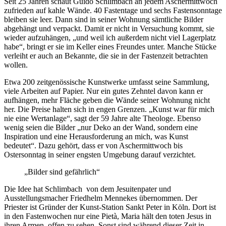
Seit 25 Jahren schaut Guido Schlimbach an jedem Aschermittwoch
zufrieden auf kahle Wände. 40 Fastentage und sechs Fastensonntage
bleiben sie leer. Dann sind in seiner Wohnung sämtliche Bilder
abgehängt und verpackt. Damit er nicht in Versuchung kommt, sie
wieder aufzuhängen, „und weil ich außerdem nicht viel Lagerplatz
habe“, bringt er sie im Keller eines Freundes unter. Manche Stücke
verleiht er auch an Bekannte, die sie in der Fastenzeit betrachten
wollen.
Etwa 200 zeitgenössische Kunstwerke umfasst seine Sammlung,
viele Arbeiten auf Papier. Nur ein gutes Zehntel davon kann er
aufhängen, mehr Fläche geben die Wände seiner Wohnung nicht
her. Die Preise halten sich in engen Grenzen. „Kunst war für mich
nie eine Wertanlage“, sagt der 59 Jahre alte Theologe. Ebenso
wenig seien die Bilder „nur Deko an der Wand, sondern eine
Inspiration und eine Herausforderung an mich, was Kunst
bedeutet“. Dazu gehört, dass er von Aschermittwoch bis
Ostersonntag in seiner engsten Umgebung darauf verzichtet.
„Bilder sind gefährlich“
Die Idee hat Schlimbach von dem Jesuitenpater und
Ausstellungsmacher Friedhelm Mennekes übernommen. Der
Priester ist Gründer der Kunst-Station Sankt Peter in Köln. Dort ist
in den Fastenwochen nur eine Pietà, Maria hält den toten Jesus in
ihren Armen, offen zu sehen. Sonst sind während dieser Zeit in