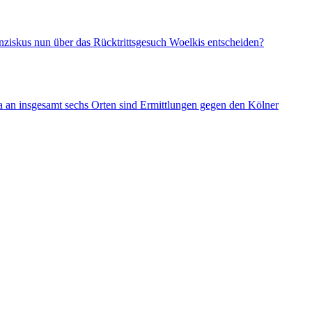
nziskus nun über das Rücktrittsgesuch Woelkis entscheiden?
a an insgesamt sechs Orten sind Ermittlungen gegen den Kölner