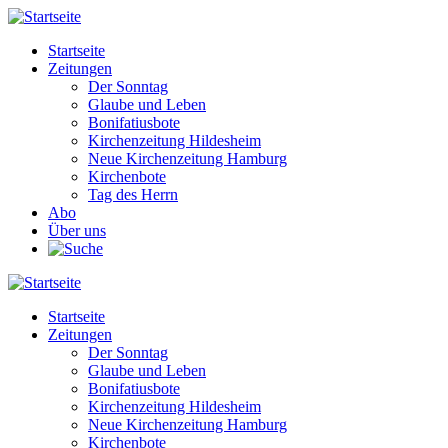
Direkt
zum
Startseite
Inhalt
Zeitungen
Main
Der Sonntag
navigation
Glaube und Leben
Bonifatiusbote
Kirchenzeitung Hildesheim
Neue Kirchenzeitung Hamburg
Kirchenbote
Tag des Herrn
Abo
Über uns
Startseite
Zeitungen
Main
Der Sonntag
navigation
Glaube und Leben
Bonifatiusbote
Kirchenzeitung Hildesheim
Neue Kirchenzeitung Hamburg
Kirchenbote