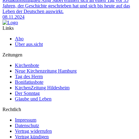
Redaktionsmitglied Anja Sabel erinnert sich an einen Tag vor 35
Jahren, der Geschichte geschrieben hat und sich bis heute auf das
Leben der Deutschen auswirkt.
08.11.2024
Links
Abo
Über aus.sicht
Zeitungen
Kirchenbote
Neue Kirchenzeitung Hamburg
Tag des Herrn
Bonifatiusbote
KirchenZeitung Hildesheim
Der Sonntag
Glaube und Leben
Rechtlich
Impressum
Datenschutz
Vertrag widerrufen
Vertrag kündigen