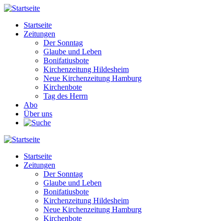
Direkt
zum
Startseite
Inhalt
Zeitungen
Main
Der Sonntag
navigation
Glaube und Leben
Bonifatiusbote
Kirchenzeitung Hildesheim
Neue Kirchenzeitung Hamburg
Kirchenbote
Tag des Herrn
Abo
Über uns
Startseite
Zeitungen
Main
Der Sonntag
navigation
Glaube und Leben
Bonifatiusbote
Kirchenzeitung Hildesheim
Neue Kirchenzeitung Hamburg
Kirchenbote