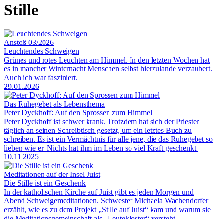
Stille
Anstoß 03/2026
Leuchtendes Schweigen
Grünes und rotes Leuchten am Himmel. In den letzten Wochen hat
es in mancher Winternacht Menschen selbst hierzulande verzaubert.
Auch ich war fasziniert.
29.01.2026
Das Ruhegebet als Lebensthema
Peter Dyckhoff: Auf den Sprossen zum Himmel
Peter Dyckhoff ist schwer krank. Trotzdem hat sich der Priester
täglich an seinen Schreibtisch gesetzt, um ein letztes Buch zu
schreiben. Es ist ein Vermächtnis für alle jene, die das Ruhegebet so
lieben wie er. Nichts hat ihm im Leben so viel Kraft geschenkt.
10.11.2025
Meditationen auf der Insel Juist
Die Stille ist ein Geschenk
In der katholischen Kirche auf Juist gibt es jeden Morgen und
Abend Schweigemeditationen. Schwester Michaela Wachendorfer
erzählt, wie es zu dem Projekt „Stille auf Juist“ kam und warum sie
die Meditationsgemeinschaft als „Leutekloster“ versteht.