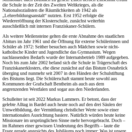
die Schule in der Zeit des Zweiten Weltkrieges, als die
Nationalsozialisten die Räumlichkeiten ab 1942 als
„Lehrerbildungsanstalt“ nutzten. Erst 1952 erfolgte die
Wiedereröffnung der Klosterschule, zunächst weiterhin
ausschließlich mit internen Franziskaner-Schülern.
Als weitere Meilensteine gelten die erste Abnahme des staatlichen
Abiturs im Jahr 1961 und die Öffnung für externe Schülerinnen und
Schüler ab 1972: Seither besuchen auch Mädchen sowie nicht-
katholische Kinder und Jugendliche das Gymnasium. Wegen
nachlassenden Bedarfs wurde der Internatsbetrieb 1989 aufgegeben.
Noch bis zum Jahr 2002 befand sich die Schule in Trägerschaft des
Franziskanerklosters, ehe diese zunächst auf das Bistum Osnabrück
überging und nunmehr seit 2007 in den Händen der Schulstiftung
des Bistums liegt. Die Schülerschaft stammt heute sowohl aus
Kommunen der Grafschaft Bentheim als auch aus dem
angrenzenden Westfalen und sogar aus den Niederlanden.
Schulleiter ist seit 2022 Markus Lammers. Er betont, dass der
gelebte Alltag in Bardel auch heute noch auf den drei Säulen der
Umweltbildung, der Vermittlung christlicher Werte sowie einer
internationalen Ausrichtung basiere. Natürlich würden heute keine
Missionare im ursprünglichen Sinne mehr hervorgebracht. Doch –
im Rahmen einer gewissen Umdeutung des Begriffs – laute die
Frage gerade angesichts des Jubiläums noch immer: Was ist unsere