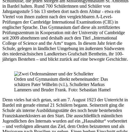
Schulbusse, die jeden Morgen am Missionsgymnasium St. Antonius
in Bardel halten. Rund 700 Schülerinnen und Schüler von
Jahrgangsstufe 5 bis 13 streben dort nach dem Abitur - etwa ein
Viertel von ihnen zudem nach den vergleichbaren A-Level-
Prüfungen der Cambridge International Examinations (CIE) in
englischer Sprache. Das Gymnasium darf diese als zertifiziertes
Prüfungszentrum in Kooperation mit der University of Cambridge
seit 2009 abnehmen und deshalb auch den Titel „International
College of Science and the Arts“ tragen. In diesem Jahr feiert die
Schule, gelegen in ländlicher Umgebung im äußersten Südwesten
des niedersächsischen Landkreises Grafschaft Bentheim, ihr 100-
jähriges Bestehen – und blickt zurück auf eine bewegte Geschichte.
Orden und Gymnasium direkt nebeneinander: Das
schätzen Pater Wilhelm (v.l.), Schulleiter Markus
Lammers und Bruder Frank. Foto: Sebastian Hamel
Denn vieles hat sich getan, seit am 7. August 1923 der Unterricht in
Bardel mit gerade einmal 21 Schülern begann. Seinerzeit ging die
Schule als interne Ausbildungsstätte des noch heute bestehenden
Franziskanerklosters an den Start. Die ausschließlich männlichen
Jugendlichen des Internats wurden auf ein „Hausabitur“ vorbereitet
– und verfolgten allesamt das Ziel, dem Orden beizutreten und als
Missionare nach Brasilien zu gehen. Einen herben Einschnitt erfuhr