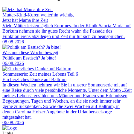
Mutter-Kind-Kuren weiterhin wichtig
Jetzt hat Mama ihre Zeit
Viele Mütter leisten täglich Enormes. In der Klinik Sancta Maria auf
Borkum nehmen sie ihr gutes Recht wahr, die Fassade des
Funktionierens abzulegen und Zeit nur für sich zu beanspruchen.
08.08.2026
Was uns diese Woche bewegt
Politik am Esstisch? Ja bitte!
06.08.2026
Sommerserie: Zeit meines Lebens Teil 6
Ein herzliches Danke auf Baltrum
In diesen Wochen nehmen wir Sie in unserer Sommerserie mit auf
eine Reise durch viele persönliche Momente. Unter dem Motto „Zeit
meines Lebens“ erzählen uns Männer und Frauen von Erlebnissen,
Begegnungen, Tagen und Wochen, an die sie noch immer sehr
gerne zurückdenken. So wie die zwei Wochen auf Baltrum, in
denen Carolina Holzer Angebote in der Urlauberseelsorge
mitgestaltet hat.
06.08.2026
Links