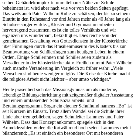
selben Gebäudekomplex in unmittelbarer Nähe zur Schule
beheimatet ist, wird aber nach wie vor von beiden Seiten gepflegt.
Das weiß auch Pater Wilhelm Ruhe zu schätzen, der bis zu seinem
Eintritt in den Ruhestand vor drei Jahren mehr als 40 Jahre lang als
Schulseelsorger wirkte. „Kloster und Gymnasium arbeiten
hervorragend zusammen, es ist ein tolles Verhältnis und wir
ergänzen uns wunderbar“, bekräftigt er. Dies reiche von der
gemeinsamen Gestaltung von Gottesdiensten in der Klosterkirche
über Führungen durch das Brasilienmuseum des Klosters bis zur
Beantwortung von Schülerfragen zum heutigen Leben in einem
Orden. Einige Schülerinnen und Schüler seien zudem als
Messdiener in der Klosterkirche aktiv. Freilich nimmt Pater Wilhelm
auch manche Veränderung im Vergleich zu früher wahr: „Viele
Menschen sind heute weniger religiös. Die Krise der Kirche macht
die religiöse Arbeit nicht leichter – aber umso wichtiger.“
Heute präsentiert sich das Missionsgymnasium als moderne,
lebendige Bildungseinrichtung mit zeitgemäßer digitaler Ausstattung
und einem umfassenden Schulsozialarbeits- und
Beratungsprogramm. Sogar ein eigener Schulhund namens „Bo“ ist
seit Kurzem im Einsatz. Trotz allem Wandel sei die Schule ihrer
Linie aber treu geblieben, sagen Schulleiter Lammers und Pater
Wilhelm. Dass das Konzept ankommt, spiegele sich in den
Anmeldezahlen wider, die fortwährend hoch seien. Lammers meint
bilanzierend: „Es ist einfach ein besonderer Ort mit besonderen