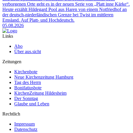
verborgenen Orte geht es in der neuen Serie von „Platt inne Kärke“.
Heute erzählt Hildegard Pool aus Haren von einem Notfriedhof an
der deutsch-niederländischen Grenze bei Twist im mittleren
Emsland. Auf Platt- und Hochdeutsch.
05.08.2026
Links
Abo
Über aus.sicht
Zeitungen
Kirchenbote
Neue Kirchenzeitung Hamburg
Tag des Herrn
Bonifatiusbote
KirchenZeitung Hildesheim
Der Sonntag
Glaube und Leben
Rechtlich
Impressum
Datenschutz