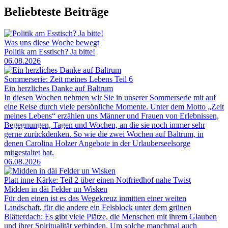
Beliebteste Beiträge
Was uns diese Woche bewegt
Politik am Esstisch? Ja bitte!
06.08.2026
Sommerserie: Zeit meines Lebens Teil 6
Ein herzliches Danke auf Baltrum
In diesen Wochen nehmen wir Sie in unserer Sommerserie mit auf
eine Reise durch viele persönliche Momente. Unter dem Motto „Zeit
meines Lebens“ erzählen uns Männer und Frauen von Erlebnissen,
Begegnungen, Tagen und Wochen, an die sie noch immer sehr
gerne zurückdenken. So wie die zwei Wochen auf Baltrum, in
denen Carolina Holzer Angebote in der Urlauberseelsorge
mitgestaltet hat.
06.08.2026
Platt inne Kärke: Teil 2 über einen Notfriedhof nahe Twist
Midden in däi Felder un Wisken
Für den einen ist es das Wegekreuz inmitten einer weiten
Landschaft, für die andere ein Felsblock unter dem grünen
Blätterdach: Es gibt viele Plätze, die Menschen mit ihrem Glauben
und ihrer Spiritualität verbinden. Um solche manchmal auch