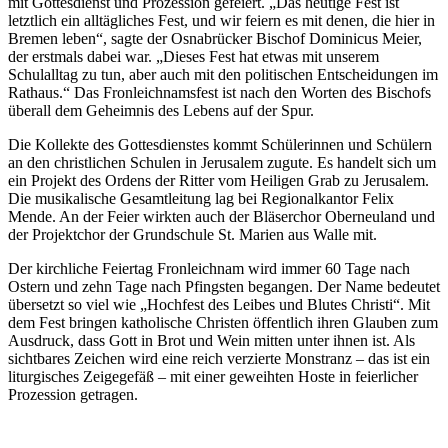
mit Gottesdienst und Prozession gefeiert. „Das heutige Fest ist
letztlich ein alltägliches Fest, und wir feiern es mit denen, die hier in
Bremen leben“, sagte der Osnabrücker Bischof Dominicus Meier,
der erstmals dabei war. „Dieses Fest hat etwas mit unserem
Schulalltag zu tun, aber auch mit den politischen Entscheidungen im
Rathaus.“ Das Fronleichnamsfest ist nach den Worten des Bischofs
überall dem Geheimnis des Lebens auf der Spur.
Die Kollekte des Gottesdienstes kommt Schülerinnen und Schülern
an den christlichen Schulen in Jerusalem zugute. Es handelt sich um
ein Projekt des Ordens der Ritter vom Heiligen Grab zu Jerusalem.
Die musikalische Gesamtleitung lag bei Regionalkantor Felix
Mende. An der Feier wirkten auch der Bläserchor Oberneuland und
der Projektchor der Grundschule St. Marien aus Walle mit.
Der kirchliche Feiertag Fronleichnam wird immer 60 Tage nach
Ostern und zehn Tage nach Pfingsten begangen. Der Name bedeutet
übersetzt so viel wie „Hochfest des Leibes und Blutes Christi“. Mit
dem Fest bringen katholische Christen öffentlich ihren Glauben zum
Ausdruck, dass Gott in Brot und Wein mitten unter ihnen ist. Als
sichtbares Zeichen wird eine reich verzierte Monstranz – das ist ein
liturgisches Zeigegefäß – mit einer geweihten Hoste in feierlicher
Prozession getragen.