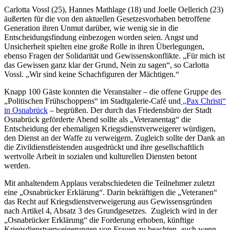
Carlotta Vossl (25), Hannes Mathlage (18) und Joelle Oellerich (23)
äußerten für die von den aktuellen Gesetzesvorhaben betroffene
Generation ihren Unmut darüber, wie wenig sie in die
Entscheidungsfindung einbezogen worden seien. Angst und
Unsicherheit spielten eine große Rolle in ihren Überlegungen,
ebenso Fragen der Solidarität und Gewissenskonflikte. „Für mich ist
das Gewissen ganz klar der Grund, Nein zu sagen“, so Carlotta
Vossl. „Wir sind keine Schachfiguren der Mächtigen.“
Knapp 100 Gäste konnten die Veranstalter – die offene Gruppe des
„Politischen Frühschoppens“ im Stadtgalerie-Café und
„Pax Christi“
in Osnabrück
– begrüßen. Der durch das Friedensbüro der Stadt
Osnabrück geförderte Abend sollte als „Veteranentag“ die
Entscheidung der ehemaligen Kriegsdienstverweigerer würdigen,
den Dienst an der Waffe zu verweigern. Zugleich sollte der Dank an
die Zivildienstleistenden ausgedrückt und ihre gesellschaftlich
wertvolle Arbeit in sozialen und kulturellen Diensten betont
werden.
Mit anhaltendem Applaus verabschiedeten die Teilnehmer zuletzt
eine „Osnabrücker Erklärung“. Darin bekräftigen die „Veteranen“
das Recht auf Kriegsdienstverweigerung aus Gewissensgründen
nach Artikel 4, Absatz 3 des Grundgesetzes.
Zugleich wird in der
„Osnabrücker Erklärung“ die Forderung erhoben, künftige
Kriegsdienstverweigerungen von Frauen zu beachten, auch wenn