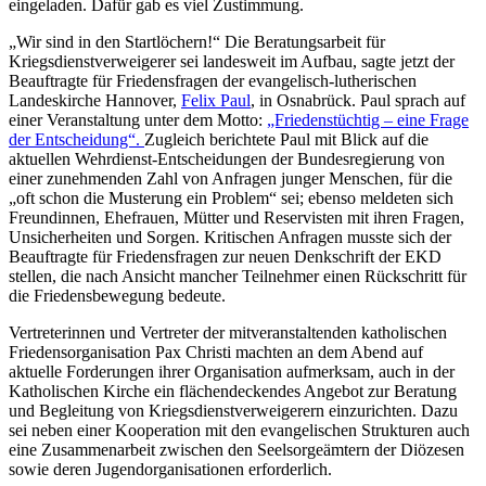
eingeladen. Dafür gab es viel Zustimmung.
„Wir sind in den Startlöchern!“ Die Beratungsarbeit für
Kriegsdienstverweigerer sei landesweit im Aufbau, sagte jetzt der
Beauftragte für Friedensfragen der evangelisch-lutherischen
Landeskirche Hannover,
Felix Paul
, in Osnabrück. Paul sprach auf
einer Veranstaltung unter dem Motto:
„Friedenstüchtig – eine Frage
der Entscheidung“.
Zugleich berichtete Paul mit Blick auf die
aktuellen Wehrdienst-Entscheidungen der Bundesregierung von
einer zunehmenden Zahl von Anfragen junger Menschen, für die
„oft schon die Musterung ein Problem“ sei; ebenso meldeten sich
Freundinnen, Ehefrauen, Mütter und Reservisten mit ihren Fragen,
Unsicherheiten und Sorgen. Kritischen Anfragen musste sich der
Beauftragte für Friedensfragen zur neuen Denkschrift der EKD
stellen, die nach Ansicht mancher Teilnehmer einen Rückschritt für
die Friedensbewegung bedeute.
Vertreterinnen und Vertreter der mitveranstaltenden katholischen
Friedensorganisation Pax Christi machten an dem Abend auf
aktuelle Forderungen ihrer Organisation aufmerksam, auch in der
Katholischen Kirche ein flächendeckendes Angebot zur Beratung
und Begleitung von Kriegsdienstverweigerern einzurichten. Dazu
sei neben einer Kooperation mit den evangelischen Strukturen auch
eine Zusammenarbeit zwischen den Seelsorgeämtern der Diözesen
sowie deren Jugendorganisationen erforderlich.