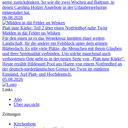
gerne zurückdenken. So wie die zwei Wochen auf Baltrum, in
denen Carolina Holzer Angebote in der Urlauberseelsorge
mitgestaltet hat.
06.08.2026
Platt inne Kärke: Teil 2 über einen Notfriedhof nahe Twist
Midden in däi Felder un Wisken
Für den einen ist es das Wegekreuz inmitten einer weiten
Landschaft, für die andere ein Felsblock unter dem grünen
Blätterdach: Es gibt viele Plätze, die Menschen mit ihrem Glauben
und ihrer Spiritualität verbinden. Um solche manchmal auch
verborgenen Orte geht es in der neuen Serie von „Platt inne Kärke“.
Heute erzählt Hildegard Pool aus Haren von einem Notfriedhof an
der deutsch-niederländischen Grenze bei Twist im mittleren
Emsland. Auf Platt- und Hochdeutsch.
05.08.2026
Links
Abo
Über aus.sicht
Zeitungen
Kirchenbote