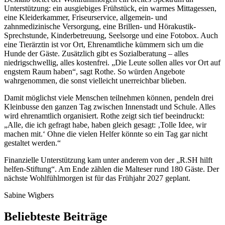
Unterstützung: ein ausgiebiges Frühstück, ein warmes Mittagessen,
eine Kleiderkammer, Friseurservice, allgemein- und
zahnmedizinische Versorgung, eine Brillen- und Hörakustik-
Sprechstunde, Kinderbetreuung, Seelsorge und eine Fotobox. Auch
eine Tierärztin ist vor Ort, Ehrenamtliche kümmern sich um die
Hunde der Gäste. Zusätzlich gibt es Sozialberatung – alles
niedrigschwellig, alles kostenfrei. „Die Leute sollen alles vor Ort auf
engstem Raum haben“, sagt Rothe. So würden Angebote
wahrgenommen, die sonst vielleicht unerreichbar blieben.
Damit möglichst viele Menschen teilnehmen können, pendeln drei
Kleinbusse den ganzen Tag zwischen Innenstadt und Schule. Alles
wird ehrenamtlich organisiert. Rothe zeigt sich tief beeindruckt:
„Alle, die ich gefragt habe, haben gleich gesagt: ‚Tolle Idee, wir
machen mit.‘ Ohne die vielen Helfer könnte so ein Tag gar nicht
gestaltet werden.“
Finanzielle Unterstützung kam unter anderem von der „R.SH hilft
helfen-Stiftung“. Am Ende zählen die Malteser rund 180 Gäste. Der
nächste Wohlfühlmorgen ist für das Frühjahr 2027 geplant.
Sabine Wigbers
Beliebteste Beiträge