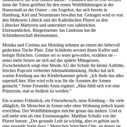
dann die Türen geöffnet für den ersten Wohlfühlmorgen in der
Hansestadt an der Ostsee – ein Angebot, das sich bereits in
Hamburg, Kiel und Neumünster bewährt hat. Getragen wird es von
den Maltesern Lübeck und der Katholischen Pfarrei zu den
Lübecker Märtyrern und unterstützt von zahlreichen
Ehrenamtlichen. Bürgermeister Jan Lindenau hat die
Schirmherrschaft übernommen.
Monika und Corinna aus Moisling nehmen an einem der liebevoll
gedeckten Tische Platz. Eine Schülerin serviert ihnen Kaffee und
belegte Brötchen. Gemüse sei so teuer geworden, erzählen sie –
umso mehr freuen sie sich auf das spätere Mittagessen.
Zwischendurch sorgt eine Musik-AG der Schule für kleine Auftritte,
frisches Popcorn verbreitet Jahrmarktstimmung. Heiko hat sich
warme Kleidung aus der Kleiderkammer geholt. „Ich finde das alles
supertoll hier. Hier wird echt was für die Ärmsten der Armen
gemacht.“ Seine Freundin Anna ergänzt: „Man fühlt sich wie eine
Prinzessin, mal so bedient zu werden.“
Ein warmes Frühstück, ein Friseurbesuch, neue Kleidung – für viele
alltäglich, für Menschen in Armut oder ohne Wohnung jedoch kaum
erreichbar. Der Wohlfühlmorgen möchte genau das ändern. Und er
soll mehr sein als eine Essensausgabe. Matthias Schultz von der
Pfarrei betont: „Der gesunde Leib ist wichtig, aber es gehört auch
eine gesunde Seele dazu.“ Menschen bräuchten Orte, an denen sie