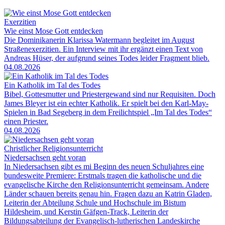
Exerzitien
Wie einst Mose Gott entdecken
Die Dominikanerin Klarissa Watermann begleitet im August
Straßenexerzitien. Ein Interview mit ihr ergänzt einen Text von
Andreas Hüser, der aufgrund seines Todes leider Fragment blieb.
04.08.2026
Ein Katholik im Tal des Todes
Bibel, Gottesmutter und Priestergewand sind nur Requisiten. Doch
James Bleyer ist ein echter Katholik. Er spielt bei den Karl-May-
Spielen in Bad Segeberg in dem Freilichtspiel „Im Tal des Todes“
einen Priester.
04.08.2026
Christlicher Religionsunterricht
Niedersachsen geht voran
In Niedersachsen gibt es mi Beginn des neuen Schuljahres eine
bundesweite Premiere: Erstmals tragen die katholische und die
evangelische Kirche den Religionsunterricht gemeinsam. Andere
Länder schauen bereits genau hin. Fragen dazu an Katrin Gladen,
Leiterin der Abteilung Schule und Hochschule im Bistum
Hildesheim, und Kerstin Gäfgen-Track, Leiterin der
Bildungsabteilung der Evangelisch-lutherischen Landeskirche