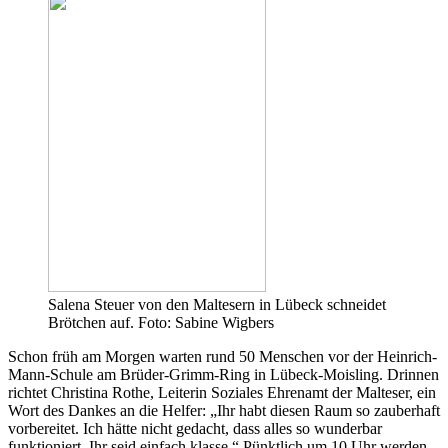
Salena Steuer von den Maltesern in Lübeck schneidet
Brötchen auf. Foto: Sabine Wigbers
Schon früh am Morgen warten rund 50 Menschen vor der Heinrich-
Mann-Schule am Brüder-Grimm-Ring in Lübeck-Moisling. Drinnen
richtet Christina Rothe, Leiterin Soziales Ehrenamt der Malteser, ein
Wort des Dankes an die Helfer: „Ihr habt diesen Raum so zauberhaft
vorbereitet. Ich hätte nicht gedacht, dass alles so wunderbar
funktioniert. Ihr seid einfach klasse.“ Pünktlich um 10 Uhr werden