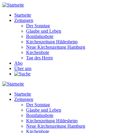
Direkt
zum
Startseite
Inhalt
Zeitungen
Main
Der Sonntag
navigation
Glaube und Leben
Bonifatiusbote
Kirchenzeitung Hildesheim
Neue Kirchenzeitung Hamburg
Kirchenbote
Tag des Herrn
Abo
Über uns
Startseite
Zeitungen
Main
Der Sonntag
navigation
Glaube und Leben
Bonifatiusbote
Kirchenzeitung Hildesheim
Neue Kirchenzeitung Hamburg
Kirchenbote