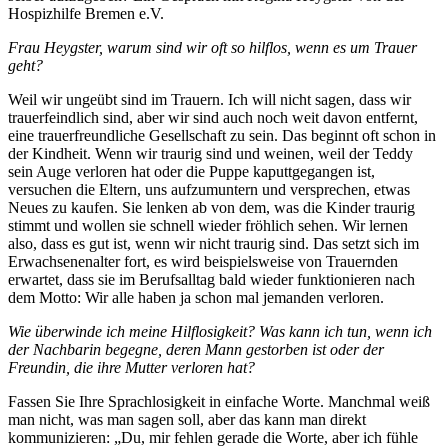
Hospizhilfe Bremen e.V.
Frau Heygster, warum sind wir oft so hilflos, wenn es um Trauer
geht?
Weil wir ungeübt sind im Trauern. Ich will nicht sagen, dass wir
trauerfeindlich sind, aber wir sind auch noch weit davon entfernt,
eine trauerfreundliche Gesellschaft zu sein. Das beginnt oft schon in
der Kindheit. Wenn wir traurig sind und weinen, weil der Teddy
sein Auge verloren hat oder die Puppe kaputtgegangen ist,
versuchen die Eltern, uns aufzumuntern und versprechen, etwas
Neues zu kaufen. Sie lenken ab von dem, was die Kinder traurig
stimmt und wollen sie schnell wieder fröhlich sehen. Wir lernen
also, dass es gut ist, wenn wir nicht traurig sind. Das setzt sich im
Erwachsenenalter fort, es wird beispielsweise von Trauernden
erwartet, dass sie im Berufsalltag bald wieder funktionieren nach
dem Motto: Wir alle haben ja schon mal jemanden verloren.
Wie überwinde ich meine Hilflosigkeit? Was kann ich tun, wenn ich
der Nachbarin begegne, deren Mann gestorben ist oder der
Freundin, die ihre Mutter verloren hat?
Fassen Sie Ihre Sprachlosigkeit in einfache Worte. Manchmal weiß
man nicht, was man sagen soll, aber das kann man direkt
kommunizieren: „Du, mir fehlen gerade die Worte, aber ich fühle