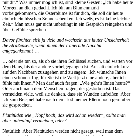
mit dir.“ Was immer möglich ist, sind kleine Gesten: „Ich habe heute
Morgen an dich gedacht. Ich bin am Blumenmarkt
vorbeigekommen, die Osterblume ist für dich, die soll dir heute
einfach ein bisschen Sonne schenken. Ich weiß, es ist keine leichte
Zeit.“ Man muss gar nicht unbedingt in ein Gespräch reingehen und
über Gefühle sprechen.
Davor fürchten sich ja viele und wechseln aus lauter Unsicherheit
die Straßenseite, wenn ihnen der trauernde Nachbar
entgegenkommt ...
… oder sie tun so, als ob sie ihren Schlüssel suchen, und warten vor
dem Haus, bis der andere vorbeigegangen ist. Anstatt einfach kurz
auf den Nachbarn zuzugehen und zu sagen: „Ich wünsche Ihnen
einen schönen Tag, für Sie ist die Welt jetzt eine andere, aber ich
fühle mit Ihnen.“ Man darf auch fragen: „Wie geht’s Ihnen heute?“
Oder auch nach dem Menschen fragen, der gestorben ist. Das
vermeiden viele, weil sie denken, dass sie Wunden aufreißen. Aber
ich zum Beispiel habe nach dem Tod meiner Eltern noch gern über
sie gesprochen.
Plattitüden wie „Kopf hoch, das wird schon wieder“, sollte man
aber unbedingt vermeiden, oder?
Natürlich. Aber Plattitüden werden nicht gesagt, weil man dem