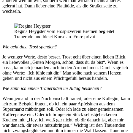
anderen wehtun will, sondern weil man wirklich nichts anderes
gelernt hat. Dann lieber eine Plattitüde, als die Straßenseite zu
wechseln.
Regina Heygster vom Hospizverein Bremen begleitet
Trauernde und bietet Kurse an. Foto: privat
Wie geht das: Trost spenden?
Je weniger Worte, desto besser. Trost geht über einen lieben Blick,
ein liebevolles „Guten Morgen, schön, dass du da bist“. Wenn es
passt, kann ich jemanden auch in den Arm nehmen. Damit sage ich
ohne Worte: „Ich fühle mit dir.“ Man sollte nach seinem Herzen
gehen und nicht aus einem Pflichtgefühl heraus handeln.
Wie kann ich einem Trauernden im Alltag beistehen?
Wenn jemand in der Nachbarschaft trauert, oder eine Kollegin, kann
ich zum Beispiel fragen, ob ich ein paar Apfelsinen aus dem
Supermarkt mitbringen soll. Oder ich lade zu einer gemeinsamen
Kaffeepause ein. Oder ich bringe ein Stück selbstgebackenen
Kuchen mit: „Hey, ich weiß gar nicht, ob dir danach ist, aber mir
war danach, dir etwas mitzubringen.“ Wichtig ist: den Trauernden
nicht zwangsbeglücken und ihm immer die Wahl lassen. Trauernde