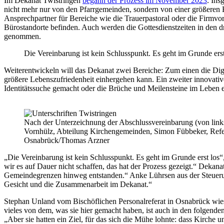
Im Dekanat Twistringen
begann der Prozess im November 2023
. Ins
nicht mehr nur von den Pfarrgemeinden, sondern von einer größeren 
Ansprechpartner für Bereiche wie die Trauerpastoral oder die Firmvo
Bürostandorte befinden. Auch werden die Gottesdienstzeiten in den 
genommen.
Die Vereinbarung ist kein Schlusspunkt. Es geht im Grunde erst
Weiterentwickeln will das Dekanat zwei Bereiche: Zum einen die Digita
größere Lebenszufriedenheit einhergehen kann. Ein zweiter innovati
Identitätssuche gemacht oder die Brüche und Meilensteine im Leben e
Nach der Unterzeichnung der Abschlussvereinbarung (von links)
Vornhülz, Abteilung Kirchengemeinden, Simon Fübbeker, Refer
Osnabrück/Thomas Arzner
„Die Vereinbarung ist kein Schlusspunkt. Es geht im Grunde erst lo
wir es auf Dauer nicht schaffen, das hat der Prozess gezeigt.“ Dekan
Gemeindegrenzen hinweg entstanden.“ Anke Lührsen aus der Steuerung
Gesicht und die Zusammenarbeit im Dekanat.“
Stephan Unland vom Bischöflichen Personalreferat in Osnabrück wies
vieles von dem, was sie hier gemacht haben, ist auch in den folgend
„Aber sie hatten ein Ziel, für das sich die Mühe lohnte: dass Kirche