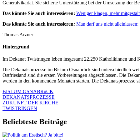
Generalvikariat. Sie sicherte Unterstützung bei der Umsetzung der Be
Das könnte Sie auch interessieren:
Weniger klagen, mehr mitgestal
Das könnte Sie auch interessieren:
Man darf uns nicht alleinlassen:
Thomas Arzner
Hintergrund
Im Dekanat Twistringen leben insgesamt 22.250 Katholikinnen und Ka
Die Dekanatsprozesse im Bistum Osnabrück sind unterschiedlich weit
Ostfriesland sind die ersten Vorbereitungen abgeschlossen. Die D
werden in den kommenden Monaten starten. Die Dekanatsprozesse si
BISTUM OSNABRüCK
DEKANATSPROZESSE
ZUKUNFT DER KIRCHE
TWISTRINGEN
Beliebteste Beiträge