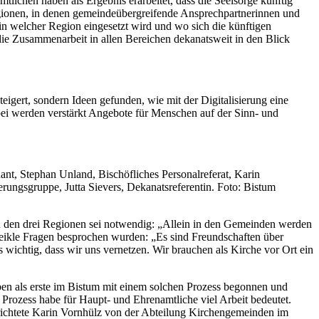
lichen haben als Ergebnis erarbeitet, dass die Seelsorge künftig
Regionen, in denen gemeindeübergreifende Ansprechpartnerinnen und
in welcher Region eingesetzt wird und wo sich die künftigen
ie Zusammenarbeit in allen Bereichen dekanatsweit in den Blick
eigert, sondern Ideen gefunden, wie mit der Digitalisierung eine
ei werden verstärkt Angebote für Menschen auf der Sinn- und
nt, Stephan Unland, Bischöfliches Personalreferat, Karin
ngsgruppe, Jutta Sievers, Dekanatsreferentin. Foto: Bistum
in den drei Regionen sei notwendig: „Allein in den Gemeinden werden
 heikle Fragen besprochen wurden: „Es sind Freundschaften über
ichtig, dass wir uns vernetzen. Wir brauchen als Kirche vor Ort ein
en als erste im Bistum mit einem solchen Prozess begonnen und
Prozess habe für Haupt- und Ehrenamtliche viel Arbeit bedeutet.
t richtete Karin Vornhülz von der Abteilung Kirchengemeinden im