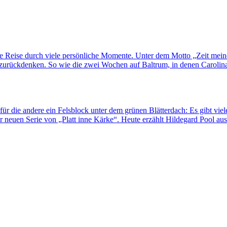
ne Reise durch viele persönliche Momente. Unter dem Motto „Zeit mei
rückdenken. So wie die zwei Wochen auf Baltrum, in denen Carolina H
für die andere ein Felsblock unter dem grünen Blätterdach: Es gibt viel
 neuen Serie von „Platt inne Kärke“. Heute erzählt Hildegard Pool au