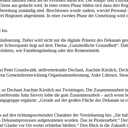
gesamt nahmen mehr als 60 Personen daran teil. Die Haupt- und Ehrenamt
Ebene aus gedacht wird. In einer ersten Phase bilden sich dazu drei 
rbereitung zuständig sind. Beschlossen wurde zudem, wieviel Personal 
drei Regionen abgestimmt. In einer zweiten Phase der Umsetzung wird d
 los.
lisierung. Dabei wird nicht nur die digitale Präsenz des Dekanats gest
ver Schwerpunkt liegt auf dem Thema „Ganzheitliche Gesundheit“. Dab
rfahren, wie Familiengründung oder den Renteneintritt.
 Peter Grundwaldt, stellvertretender Dechant, Joachim Kieslich, Decha
at Gemeindeentwicklung Organisationsberatung, Anke Lührsen, Steueru
s“, so Dechant Joachim Kieslich aus Twistringen. Die Zusammenarbeit 
atsreferentin Jutta Sievers lobte die gute Zusammenarbeit – auch wenn
sgruppe ergänzte: „Gerade auf der großen Fläche des Dekanats ist es w
 auf den richtungsweisenden Charakter der Vereinbarung hin: „Sie hab
en Dekanatsprozessen aufgenommen worden. Das ist Pionierarbeit.“ Der 
 und Glaube vor Ort weiter erfahrbar bleiben.“ Den Blick in die Zukunf