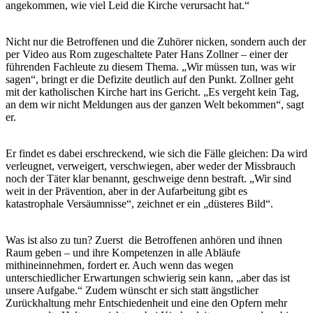
angekommen, wie viel Leid die Kirche verursacht hat.“
Nicht nur die Betroffenen und die Zuhörer nicken, sondern auch der
per Video aus Rom zugeschaltete Pater Hans Zollner – einer der
führenden Fachleute zu diesem Thema. „Wir müssen tun, was wir
sagen“, bringt er die Defizite deutlich auf den Punkt. Zollner geht
mit der katholischen Kirche hart ins Gericht. „Es vergeht kein Tag,
an dem wir nicht Meldungen aus der ganzen Welt bekommen“, sagt
er.
Er findet es dabei erschreckend, wie sich die Fälle gleichen: Da wird
verleugnet, verweigert, verschwiegen, aber weder der Missbrauch
noch der Täter klar benannt, geschweige denn bestraft. „Wir sind
weit in der Prävention, aber in der Aufarbeitung gibt es
katastrophale Versäumnisse“, zeichnet er ein „düsteres Bild“.
Was ist also zu tun? Zuerst die Betroffenen anhören und ihnen
Raum geben – und ihre Kompetenzen in alle Abläufe
mithineinnehmen, fordert er. Auch wenn das wegen
unterschiedlicher Erwartungen schwierig sein kann, „aber das ist
unsere Aufgabe.“ Zudem wünscht er sich statt ängstlicher
Zurückhaltung mehr Entschiedenheit und eine den Opfern mehr