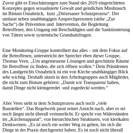
Zuvor gibt es Einschätzungen zum Stand des 2019 eingerichteten
Konzeptes gegen sexualisierte Gewalt und geistlichen Missbrauch
im Bistum Osnabrück, kurz „Diözesaner Schutzprozess“. Der
umfasst neben unabhängigen Ansprechpersonen (siehe „Zur
Sache“) die Prävention und Intervention, die Begleitung
Betroffener, den Umgang mit Beschuldigten und die Sanktionierung
von Tätern sowie systemische Grundsatzfragen.
Eine Monitoring-Gruppe kontrolliert das alles – mit dem Fokus auf
die Betroffenen, unterstreicht der Sprecher eben dieser Gruppe,
Thomas Veen. „Um angemessene Lösungen und geschützte Räume
für Betroffene zu finden, die sich öffnen wollen.“ Dem Präsidenten
des Landgerichts Osnabrück ist ein von Kirche unabhängiger Blick
sehr wichtig. Deshalb sitzen in den Arbeitsgruppen auch Mitglieder,
die nicht zum Bistum gehören: „Damit wir Transparenz haben,
damit Dinge nicht kleingeredet und zugedeckt werden.“
Aber Veen sieht in dem Schutzprozess auch noch „viele
Baustellen“. Das Regelwerk passt seiner Ansicht nach, aber es sei
noch längst nicht überall verinnerlicht. Er spricht von Widerständen
im „Kirchenapparat“, von hierarchischen Strukturen, von klerikalen
Denkweisen. „Es ist noch ein weiter Weg zu gehen, bis sich die
Dinge in der Praxis durchgesetzt haben. Es ist noch nicht überall