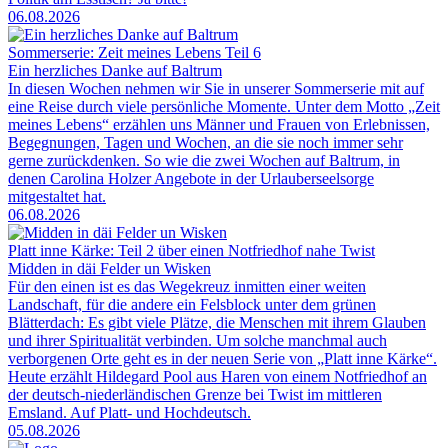
06.08.2026
Sommerserie: Zeit meines Lebens Teil 6
Ein herzliches Danke auf Baltrum
In diesen Wochen nehmen wir Sie in unserer Sommerserie mit auf
eine Reise durch viele persönliche Momente. Unter dem Motto „Zeit
meines Lebens“ erzählen uns Männer und Frauen von Erlebnissen,
Begegnungen, Tagen und Wochen, an die sie noch immer sehr
gerne zurückdenken. So wie die zwei Wochen auf Baltrum, in
denen Carolina Holzer Angebote in der Urlauberseelsorge
mitgestaltet hat.
06.08.2026
Platt inne Kärke: Teil 2 über einen Notfriedhof nahe Twist
Midden in däi Felder un Wisken
Für den einen ist es das Wegekreuz inmitten einer weiten
Landschaft, für die andere ein Felsblock unter dem grünen
Blätterdach: Es gibt viele Plätze, die Menschen mit ihrem Glauben
und ihrer Spiritualität verbinden. Um solche manchmal auch
verborgenen Orte geht es in der neuen Serie von „Platt inne Kärke“.
Heute erzählt Hildegard Pool aus Haren von einem Notfriedhof an
der deutsch-niederländischen Grenze bei Twist im mittleren
Emsland. Auf Platt- und Hochdeutsch.
05.08.2026