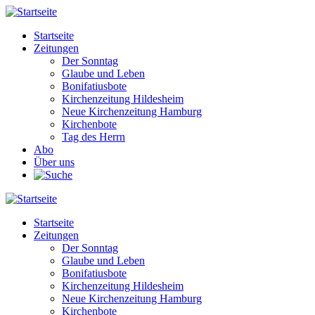
Direkt
zum
Startseite
Inhalt
Zeitungen
Main
Der Sonntag
navigation
Glaube und Leben
Bonifatiusbote
Kirchenzeitung Hildesheim
Neue Kirchenzeitung Hamburg
Kirchenbote
Tag des Herrn
Abo
Über uns
Startseite
Zeitungen
Main
Der Sonntag
navigation
Glaube und Leben
Bonifatiusbote
Kirchenzeitung Hildesheim
Neue Kirchenzeitung Hamburg
Kirchenbote