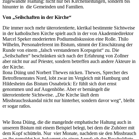
zugewandte Haltung: nicht nur bei Kirchenleitungen, sondern bis
hinunter in die Gemeinden und Familien.
Von „Seilschaften in der Kirche“
Die immer noch mehr täterorientierte, klerikal bestimmte Sichtweise
in der katholischen Kirche spielt auch in der von Akademiedirektor
Marcel Speker moderierten Podiumsdiskussion eine Rolle. Thilo
Wilhelm, Personalreferent im Bistum, stimmt der Einschätzung der
Runde von einem „falsch verstandenen Korpsgeist“ zu. Die
„Seilschaften“ beschränken sich nach der Erfahrung von Zollner
aber nicht nur auf Priester, sondern betreffen auch andere Akteure in
der Kirche.
Ilona Düing und Norbert Thewes nicken. Thewes, Sprecher des
Betroffenenrates Nord, lobt zwar im Vergleich mit Hamburg und
Hildesheim das Bistum Osnabrück: Er fühlt sich dort ernst
genommen und auf Augenhöhe. Aber er bemängelt die
täterorientierte Sichtweise. „Die Kirche läuft dem
Missbrauchsskandal nicht nur hinterher, sondern davor weg“, bleibt
er sogar ratlos.
Wie Ilona Düing, die die mangelnde emphatische Haltung auch in
unserem Bistum mit einem Beispiel belegt, bei dem die Zuhörer mit
dem Kopf schütteln. Nur vier Monate, nachdem sie den Missbrauch
an ihr gemeldet hat, bekommt sie einen Anruf: ob der Beschuldigte