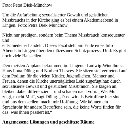
Nachweis
Foto: Petra Diek-Münchow
Caption
Um die Aufarbeitung sexualisierter Gewalt und geistlichen
Missbrauchs in der Kirche ging es bei einem Akademieabend in
Lingen. Foto: Petra Diek-Münchow
Nicht nur predigen, sondern beim Thema Missbrauch konsequenter
und
entschiedener handeln: Dieses Fazit steht am Ende eines Info-
Abends in Lingen über den diözesanen Schutzprozess. Und: Es gibt
noch viele Baustellen.
Den meisten Applaus bekommen im Lingener Ludwig-Windthorst-
Haus Ilona Düing und Norbert Thewes. Sie sitzen stellvertretend auf
dem Podium für die vielen Kinder, Jugendlichen, Männer und
Frauen, denen die Kirche unerträgliches Leid zugefügt hat: durch
sexualisierte Gewalt und geistlichen Missbrauch. Sie klagen an,
bleiben dabei differenziert – und schauen nach vorn. „Wer Mut
zeigt, macht Mut“, sagt Düing. „Dass wir als Betroffene hier sind
und uns dem stellen, macht mir Hoffnung. Wir können ein
Sprachrohr für andere Betroffene sein, die keine Worte finden für
das, was ihnen passiert ist.“
Angemessene Lösungen und geschützte Räume