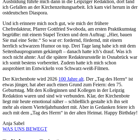
Ausbildung führte mich dann in die Leipziger Redaktion, dort fand
ich Gefallen an der Kirchenzeitungsarbeit. Ich kam viel herum in der
ostdeutschen Diaspora.
Und ich erinnere mich noch gut, wie mich der frühere
Chefredakteur, Pfarrer Gottfried Swoboda, am ersten Praktikumstag
begrüßte: mit einem Stapel Texten und dem Auftrag: „Hier, bauen
Sie mal eine Seite.“ So war er: fordernd, fördernd, mit einem
herrlich schwarzen Humor on top. Drei Tage lang habe ich mit dem
Seitenbauprogramm gekämpft – danach hatte ich’s drauf. Was ich
noch nicht ahnte: Auf die spätere Redakteursstelle in Osnabrück war
ich somit bestens vorbereitet. Zudem hatte ich mich schon
ausprobiert im Entwickeln von Schwarz-weiß-Filmen.
Der Kirchenbote wird 2026
100 Jahre alt
. Der „Tag des Herrn“ ist
etwas jünger, hat aber auch einen Grund zum Feiern: den 75.
Geburtstag. Mit den Kolleginnen und Kollegen in der Leipzig
Redaktion waren und sind wir verbunden. Klar, der Kirchenbote
liegt mir heute emotional näher – schließlich gestalte ich ihn seit
mehr als einem Vierteljahrhundert mit. Aber in Gedanken feiere ich
auch mit dem „Tag des Herrn“ in der alten Heimat. Happy Birthday!
Anja Sabel
WAS UNS BEWEGT