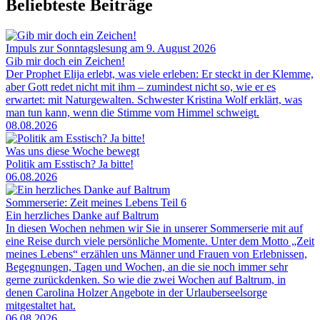
Beliebteste Beiträge
Impuls zur Sonntagslesung am 9. August 2026
Gib mir doch ein Zeichen!
Der Prophet Elija erlebt, was viele erleben: Er steckt in der Klemme,
aber Gott redet nicht mit ihm – zumindest nicht so, wie er es
erwartet: mit Naturgewalten. Schwester Kristina Wolf erklärt, was
man tun kann, wenn die Stimme vom Himmel schweigt.
08.08.2026
Was uns diese Woche bewegt
Politik am Esstisch? Ja bitte!
06.08.2026
Sommerserie: Zeit meines Lebens Teil 6
Ein herzliches Danke auf Baltrum
In diesen Wochen nehmen wir Sie in unserer Sommerserie mit auf
eine Reise durch viele persönliche Momente. Unter dem Motto „Zeit
meines Lebens“ erzählen uns Männer und Frauen von Erlebnissen,
Begegnungen, Tagen und Wochen, an die sie noch immer sehr
gerne zurückdenken. So wie die zwei Wochen auf Baltrum, in
denen Carolina Holzer Angebote in der Urlauberseelsorge
mitgestaltet hat.
06.08.2026