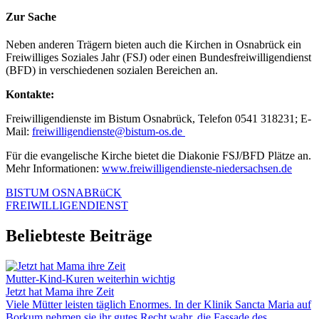
Zur Sache
Neben anderen Trägern bieten auch die Kirchen in Osnabrück ein
Freiwilliges Soziales Jahr (FSJ) oder einen Bundesfreiwilligendienst
(BFD) in verschiedenen sozialen Bereichen an.
Kontakte:
Freiwilligendienste im Bistum Osnabrück, Telefon 0541 318231; E-
Mail:
freiwilligendienste@bistum-os.de
Für die evangelische Kirche bietet die Diakonie FSJ/BFD Plätze an.
Mehr Informationen:
www.freiwilligendienste-niedersachsen.de
BISTUM OSNABRüCK
FREIWILLIGENDIENST
Beliebteste Beiträge
Mutter-Kind-Kuren weiterhin wichtig
Jetzt hat Mama ihre Zeit
Viele Mütter leisten täglich Enormes. In der Klinik Sancta Maria auf
Borkum nehmen sie ihr gutes Recht wahr, die Fassade des