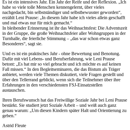
Es ist ein intensives Jahr. Ein Jahr der Reife und der Reflexion. „Ich
habe so viele tolle Menschen kennengelernt, über vieles
nachgedacht, bin selbstständiger und selbstbewusster geworden“,
erzählt Leni Prause: „In diesem Jahr habe ich vieles allein geschafft
und mal etwas nur für mich gemacht.“
In bleibender Erinnerung ist ihr das Weihnachtsfest: Die Adventszeit
in der Gruppe, die große Weihnachtsfeier aller Wohngruppen in der
Turnhalle, die feierliche Stimmung – „das war schon etwas ganz
Besonderes“, sagt sie.
Und es ist ein praktisches Jahr - ohne Bewertung und Benotung.
Dafür mit viel Lebens- und Berufserfahrung, wie Leni Prause
betont: „Es hat mir so viel gebracht und ich möchte es auf keinen
Fall missen.“ In den Begleitseminaren, die das Bistum als Träger
anbietet, werden viele Themen diskutiert, viele Fragen gestellt und
über den Tellerrand geblickt, wenn sich die Teilnehmer über ihre
Erfahrungen in den verschiedensten FSJ-Einsatzstellen
austauschen.
Ihren Berufswunsch hat das Freiwillige Soziale Jahr bei Leni Prause
bestärkt. Sie studiert jetzt Soziale Arbeit – und weiß auch ganz
genau warum: „Um diesen Kindern später Halt und Orientierung zu
geben.“
Astrid Fleute