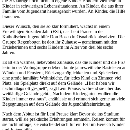
die 20-Jährige noch nicht an eigene Kinder. Sondern vielmehr an
Kinder in schwierigen Lebenssituationen. An Kinder, die aus ihrer
Familie vom Jugendamt herausgeholt wurden. An Kinder, die Hilfe
brauchen.
Dieser Wunsch, den sie so klar formuliert, wächst in einem
Freiwilligen Sozialen Jahr (FSJ), das Leni Prause in der
Katholischen Jugendhilfe Don Bosco in Osnabrück absolviert. Die
Gruppe Regenbogen ist dort ihr Zuhause – gemeinsam mit den
Erzieherinnen und sechs Kindern im Alter von drei bis sechs
Jahren.
Es ist ein warmes, liebevolles Zuhause, das die Kinder und die FSJ-
lerin in der Wohngruppe erleben: bunte jahreszeitliche Basteleien an
Wänden und Fenstern, Rückzugsmöglichkeiten und Spielecken,
eine große familiäre Wohnküche, für jedes Kind ein Zimmer, viel
Platz, ein Spielplatz direkt auf dem Gelände. „Hier haben wir
nachmittags oft gespielt“, sagt Leni Prause, während sie über das
weitläufige Gelände geht. „Nach dem Kindergarten wollten die
Kinder immer erst raus“, erzählt sie und erinnert sich gerne an viele
Begegnungen auf dem Gelände der Jugendhilfeeinrichtung.
Nach dem Abitur ist für Leni Prause klar: Bevor sie ins Studium
startet, will sie praktische Erfahrungen sammeln. Reisen kommt für
sie nicht infrage, sie entscheidet sich für ein FSJ im Bereich Kinder-
und Jugendhilfe.