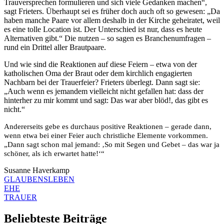
Trauversprechen formulieren und sich viele Gedanken machen“,
sagt Frieters. Überhaupt sei es früher doch auch oft so gewesen: „Da
haben manche Paare vor allem deshalb in der Kirche geheiratet, weil
es eine tolle Location ist. Der Unterschied ist nur, dass es heute
Alternativen gibt.“ Die nutzen – so sagen es Branchenumfragen –
rund ein Drittel aller Brautpaare.
Und wie sind die Reaktionen auf diese Feiern – etwa von der
katholischen Oma der Braut oder dem kirchlich engagierten
Nachbarn bei der Trauerfeier? Frieters überlegt. Dann sagt sie:
„Auch wenn es jemandem vielleicht nicht gefallen hat: dass der
hinterher zu mir kommt und sagt: Das war aber blöd!, das gibt es
nicht.“
Andererseits gebe es durchaus positive Reaktionen – gerade dann,
wenn etwa bei einer Feier auch christliche Elemente vorkommen.
„Dann sagt schon mal jemand: ‚So mit Segen und Gebet – das war ja
schöner, als ich erwartet hatte!‘“
Susanne Haverkamp
GLAUBENSLEBEN
EHE
TRAUER
Beliebteste Beiträge