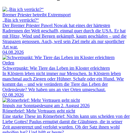
Bremer Priester betreibt Extremsport
„Bin ich verrückt?“
Der Bremer Priester Pawel Nowak hat eines der härtesten
Radrennen der Welt geschafft, einmal quer durch die USA. Er hat
mit Hitze, Wind und Bergen gekämpft, kaum geschlafen – und die
Strapazen genossen. Auch, weil sein Ziel mehr als nur sportlicher
Art war.
04.08.2026
Orden
Schwerpunkt: Wie Tiere das Leben im Kloster erleichtern
In Klöstern leben nicht immer nur Menschen. In Klöstern leben
manchmal auch Ziegen oder Hühner, Schafe oder ein Hund. Wie
kommt das – und wie verändern die Tiere das Leben der
Ordensleute? Wir haben uns an vier Orten umgeschaut.
02.08.2026
Impuls zur Sonntagslesung am 2. August 2026
Römerbrief: Mehr Vertrauen geht nicht
Eine starke These im Römerbrief: Nichts kann uns scheiden von der
Liebe Gottes! Paulus ermutigt damit die Gläubigen, die in seiner
Zeit ausgegrenzt und verfolgt wurden. Ob der Satz ihnen wohl
geholfen hat? Und hilft er heute?