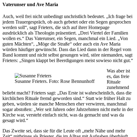
Vaterunser und Ave Maria
Auch, weil frei nicht unbedingt unchristlich bedeutet. „Ich frage bei
jedem Trauergespräch, ob auch gebetet oder ein Segen gesprochen
werden soll“, sagt Frieters, die sich auf ihrer Homepage
ausdrücklich als Theologin präsentiert. „Drei Viertel der Familien
wollen es.“ Das Vaterunser, ein Segen, manchmal ein Lied. „Von
guten Mächten“, „Möge die Straße“ oder auch ein Ave Maria
würden häufiger gewünscht. Dass das Lied dann in der Regel vom
Band kommt und nicht selbst gesungen wird, störe niemanden, sagt
Frieters: „Singen klappt bei Beerdigungen meist sowieso nicht gut.“
Was aber ist
es, das freie
Susanne Frieters. Foto: Rose Bennunhoff
Rituale
zunehmend
beliebt macht? Frieters sagt: „Das Erste ist wahrscheinlich, dass die
kirchlichen Rituale fremd geworden sind.“ Statt wie früher Halt zu
geben, würden sie manche Menschen eher verwirren, manchmal
sogar abstoßen: „Wer seit Jahren oder Jahrzehnten nicht mehr in der
Kirche war, versteht einfach nicht, was da gemacht und was da
gesagt wird.“
Das Zweite sei, dass sie für die Leute oft „mehr Nähe und mehr
Zeit“ mitbringe als Priester, die im Alltag mit Aufgaben überhäuft