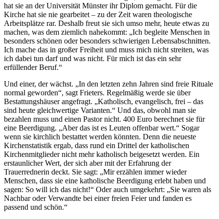
hat sie an der Universität Münster ihr Diplom gemacht. Für die
Kirche hat sie nie gearbeitet – zu der Zeit waren theologische
Arbeitsplätze rar. Deshalb freut sie sich umso mehr, heute etwas zu
machen, was dem ziemlich nahekommt: „Ich begleite Menschen in
besonders schönen oder besonders schwierigen Lebensabschnitten.
Ich mache das in großer Freiheit und muss mich nicht streiten, was
ich dabei tun darf und was nicht. Für mich ist das ein sehr
erfüllender Beruf.“
Und einer, der wächst. „In den letzten zehn Jahren sind freie Rituale
normal geworden“, sagt Frieters. Regelmäßig werde sie über
Bestattungshäuser angefragt. „Katholisch, evangelisch, frei – das
sind heute gleichwertige Varianten.“ Und das, obwohl man sie
bezahlen muss und einen Pastor nicht. 400 Euro berechnet sie für
eine Beerdigung. „Aber das ist es Leuten offenbar wert.“ Sogar
wenn sie kirchlich bestattet werden könnten. Denn die neueste
Kirchenstatistik ergab, dass rund ein Drittel der katholischen
Kirchenmitglieder nicht mehr katholisch beigesetzt werden. Ein
erstaunlicher Wert, der sich aber mit der Erfahrung der
Trauerrednerin deckt. Sie sagt: „Mir erzählen immer wieder
Menschen, dass sie eine katholische Beerdigung erlebt haben und
sagen: So will ich das nicht!“ Oder auch umgekehrt: „Sie waren als
Nachbar oder Verwandte bei einer freien Feier und fanden es
passend und schön.“