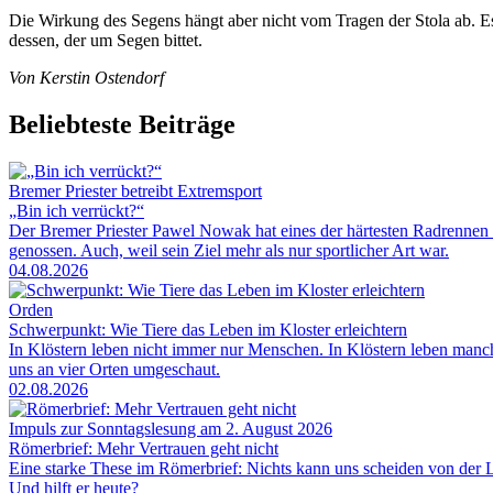
Die Wirkung des Segens hängt aber nicht vom Tragen der Stola ab. Es
dessen, der um Segen bittet.
Von Kerstin Ostendorf
Beliebteste Beiträge
Bremer Priester betreibt Extremsport
„Bin ich verrückt?“
Der Bremer Priester Pawel Nowak hat eines der härtesten Radrennen 
genossen. Auch, weil sein Ziel mehr als nur sportlicher Art war.
04.08.2026
Orden
Schwerpunkt: Wie Tiere das Leben im Kloster erleichtern
In Klöstern leben nicht immer nur Menschen. In Klöstern leben man
uns an vier Orten umgeschaut.
02.08.2026
Impuls zur Sonntagslesung am 2. August 2026
Römerbrief: Mehr Vertrauen geht nicht
Eine starke These im Römerbrief: Nichts kann uns scheiden von der Li
Und hilft er heute?