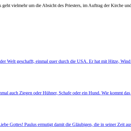
 geht vielmehr um die Absicht des Priesters, im Auftrag der Kirche un
der Welt geschafft, einmal quer durch die USA. Er hat mit Hitze, Win
chmal auch Ziegen oder Hühner, Schafe oder ein Hund. Wie kommt das 
ebe Gottes! Paulus ermutigt damit die Gläubigen, die in seiner Zeit a