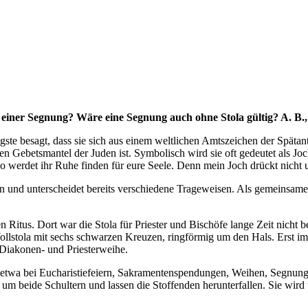
ei einer Segnung? Wäre eine Segnung auch ohne Stola gültig? A. B.,
igste besagt, dass sie sich aus einem weltlichen Amtszeichen der Späta
n Gebetsmantel der Juden ist. Symbolisch wird sie oft gedeutet als Joch
o werdet ihr Ruhe finden für eure Seele. Denn mein Joch drückt nicht u
n und unterscheidet bereits verschiedene Trageweisen. Als gemeinsame
Ritus. Dort war die Stola für Priester und Bischöfe lange Zeit nicht be
Wollstola mit sechs schwarzen Kreuzen, ringförmig um den Hals. Erst i
 Diakonen- und Priesterweihe.
o etwa bei Eucharistiefeiern, Sakramentenspendungen, Weihen, Segnung
ola um beide Schultern und lassen die Stoffenden herunterfallen. Sie wi