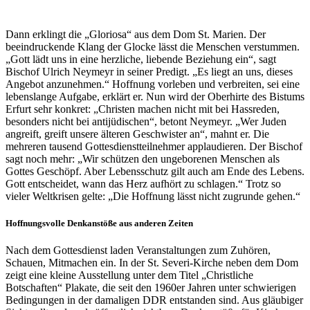
Dann erklingt die „Gloriosa“ aus dem Dom St. Marien. Der
beeindruckende Klang der Glocke lässt die Menschen verstummen.
„Gott lädt uns in eine herzliche, liebende Beziehung ein“, sagt
Bischof Ulrich Neymeyr in seiner Predigt. „Es liegt an uns, dieses
Angebot anzunehmen.“ Hoffnung vorleben und verbreiten, sei eine
lebenslange Aufgabe, erklärt er. Nun wird der Oberhirte des Bistums
Erfurt sehr konkret: „Christen machen nicht mit bei Hassreden,
besonders nicht bei antijüdischen“, betont Neymeyr. „Wer Juden
angreift, greift unsere älteren Geschwister an“, mahnt er. Die
mehreren tausend Gottesdienstteilnehmer applaudieren. Der Bischof
sagt noch mehr: „Wir schützen den ungeborenen Menschen als
Gottes Geschöpf. Aber Lebensschutz gilt auch am Ende des Lebens.
Gott entscheidet, wann das Herz aufhört zu schlagen.“ Trotz so
vieler Weltkrisen gelte: „Die Hoffnung lässt nicht zugrunde gehen.“
Hoffnungsvolle Denkanstöße aus anderen Zeiten
Nach dem Gottesdienst laden Veranstaltungen zum Zuhören,
Schauen, Mitmachen ein. In der St. Severi-Kirche neben dem Dom
zeigt eine kleine Ausstellung unter dem Titel „Christliche
Botschaften“ Plakate, die seit den 1960er Jahren unter schwierigen
Bedingungen in der damaligen DDR entstanden sind. Aus gläubiger