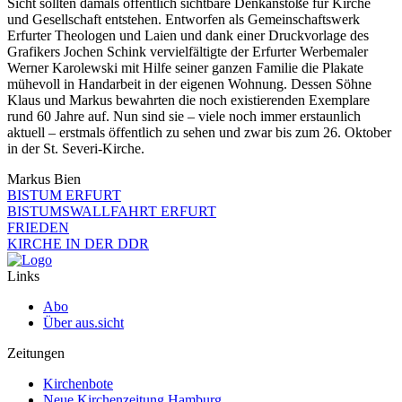
Sicht sollten damals öffentlich sichtbare Denkanstöße für Kirche
und Gesellschaft entstehen. Entworfen als Gemeinschaftswerk
Erfurter Theologen und Laien und dank einer Druckvorlage des
Grafikers Jochen Schink vervielfältigte der Erfurter Werbemaler
Werner Karolewski mit Hilfe seiner ganzen Familie die Plakate
mühevoll in Handarbeit in der eigenen Wohnung. Dessen Söhne
Klaus und Markus bewahrten die noch existierenden Exemplare
rund 60 Jahre auf. Nun sind sie – viele noch immer erstaunlich
aktuell – erstmals öffentlich zu sehen und zwar bis zum 26. Oktober
in der St. Severi-Kirche.
Markus Bien
BISTUM ERFURT
BISTUMSWALLFAHRT ERFURT
FRIEDEN
KIRCHE IN DER DDR
Links
Abo
Über aus.sicht
Zeitungen
Kirchenbote
Neue Kirchenzeitung Hamburg