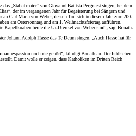
z das „Stabat mater“ von Giovanni Battista Pergolesi singen, bei dem
lias“, der im vergangenen Jahr für Begeisterung bei Sängern und
 an Carl Maria von Weber, dessen Tod sich in diesem Jahr zum 200.
knaben am Ostersonntag und am 1. Weihnachtsfeiertag aufführen,
 die Kapellknaben heute die Ur-Urenkel von Weber sind“, sagt Bonath.
ister Johann Adolph Hasse das Te Deum singen. „Auch Hasse hat für
Johannespassion noch nie gehört“, kündigt Bonath an. Der biblischen
ellt. Damit wolle er zeigen, dass Katholiken im Dritten Reich