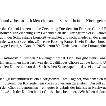
 und ziehen so auch Menschen an, die sonst nicht in die Kirche gehen
hnen: das Gedenkkonzert an die Zerstörung Dresdens im Februar. Gabrie
atholiken sich eindeutig zum Gedenken an die Luftangriffe vor 81 Jahr
ut in der Schloßstraße komplett vernichtet und nicht wieder an der alte
ale, war stark zerstört. „Die erste Fassung Faurés ist ein Knabenchors
das ewige Leben, so Bonath. 2025 – zum 80. Gedenken an die Luftangriff
nem Amtsantritt in Dresden 2022 eingeführt hat. Der Chor gibt mehr Kon
Männerstimmen investiert, was der Qualität des Chores zugute kommt. 
 vielen Konzerten von der Sächsischen Staatskapelle – das sei ein „Ge
en. „Kirchenmusik ist ein niedrigschwelliges Angebot, von dem sich vie
ermutigend, bei Konzerten ein volles Gotteshaus zu erleben. Das gilt a
n den Chor aufgenommen – ein gutes Ergebnis der intensiven Nachwuc
ath. „Auch der Kinderchor ist Chefsache“, betont er. „Wir haben dadur