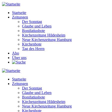
Direkt
zum
Startseite
Inhalt
Zeitungen
Main
Der Sonntag
navigation
Glaube und Leben
Bonifatiusbote
Kirchenzeitung Hildesheim
Neue Kirchenzeitung Hamburg
Kirchenbote
Tag des Herrn
Abo
Über uns
Startseite
Zeitungen
Main
Der Sonntag
navigation
Glaube und Leben
Bonifatiusbote
Kirchenzeitung Hildesheim
Neue Kirchenzeitung Hamburg
Kirchenbote