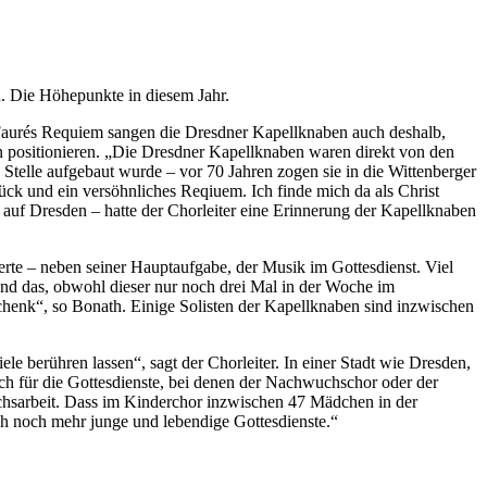
. Die Höhepunkte in diesem Jahr.
l Faurés Requiem sangen die Dresdner Kapellknaben auch deshalb,
en positionieren. „Die Dresdner Kapellknaben waren direkt von den
n Stelle aufgebaut wurde – vor 70 Jahren zogen sie in die Wittenberger
tück und ein versöhnliches Reqiuem. Ich finde mich da als Christ
e auf Dresden – hatte der Chorleiter eine Erinnerung der Kapellknaben
zerte – neben seiner Hauptaufgabe, der Musik im Gottesdienst. Viel
Und das, obwohl dieser nur noch drei Mal in der Woche im
schenk“, so Bonath. Einige Solisten der Kapellknaben sind inzwischen
le berühren lassen“, sagt der Chorleiter. In einer Stadt wie Dresden,
uch für die Gottesdienste, bei denen der Nachwuchschor oder der
hsarbeit. Dass im Kinderchor inzwischen 47 Mädchen in der
ch noch mehr junge und lebendige Gottesdienste.“