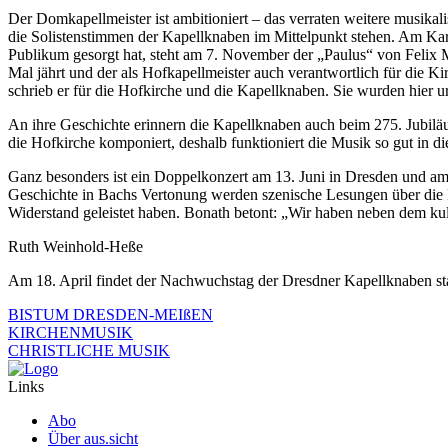
Der Domkapellmeister ist ambitioniert – das verraten weitere musikal
die Solistenstimmen der Kapellknaben im Mittelpunkt stehen. Am Kar
Publikum gesorgt hat, steht am 7. November der „Paulus“ von Felix
Mal jährt und der als Hofkapellmeister auch verantwortlich für die 
schrieb er für die Hofkirche und die Kapellknaben. Sie wurden hier 
An ihre Geschichte erinnern die Kapellknaben auch beim 275. Jubilä
die Hofkirche komponiert, deshalb funktioniert die Musik so gut in d
Ganz besonders ist ein Doppelkonzert am 13. Juni in Dresden und am 
Geschichte in Bachs Vertonung werden szenische Lesungen über die M
Widerstand geleistet haben. Bonath betont: „Wir haben neben dem kul
Ruth Weinhold-Heße
Am 18. April findet der Nachwuchstag der Dresdner Kapellknaben sta
BISTUM DRESDEN-MEIßEN
KIRCHENMUSIK
CHRISTLICHE MUSIK
Links
Abo
Über aus.sicht