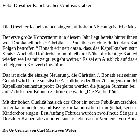
Nachweis
Foto: Dresdner Kapellknaben/Andreas Gäbler
Die Dresdner Kapellknaben singen auf hohem Niveau geistliche Musik
Der erste große Konzerttermin in diesem Jahr liegt bereits hinter i
weil Domkapellmeister Christian J. Bonath es wichtig findet, dass K
Folgen betroffen.“ Bonath erinnert daran, dass das Kapellknabeninstit
Straße. Auch die Hofkirche in unmittelbarer Nähe, die heutige Kathedr
wieder, weil es mir zeigt, es geht weiter.“ Es sei ein Ausblick auf 
mit eigenem Konzert eingeführt.
Das ist nicht die einzige Neuerung, die Christian J. Bonath seit sei
Geduld wird in die solistische Ausbildung der über 70 Jungen- und 
Kapellknabeninstitut probt. Begleitet werden die jungen Stimmen bei
auf sächsischen Bühnen zu hören, etwa in „Die Zauberflöte“.
Mit der hohen Qualität hat sich der Chor ein neues Publikum erschloss
in der kaum noch jemand Bezug zur katholischen Liturgie hat, sei es 
Kinderchor singen. Erst Anfang Februar wurden zwölf neue Sänger i
Dresdner Kathedrale zu hören sind, ist ebenso ein Verdienst von Bon
Die Ur-Urenkel von Carl Maria von Weber