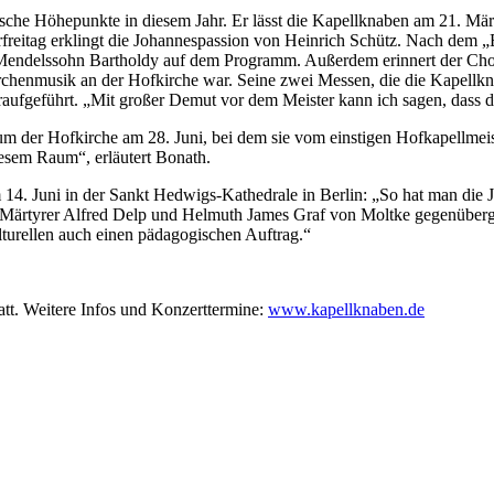
ische Höhepunkte in diesem Jahr. Er lässt die Kapellknaben am 21. Mär
freitag erklingt die Johannespassion von Heinrich Schütz. Nach dem „E
 Mendelssohn Bartholdy auf dem Programm. Außerdem erinnert der Chor
Kirchenmusik an der Hofkirche war. Seine zwei Messen, die die Kapell
uraufgeführt. „Mit großer Demut vor dem Meister kann ich sagen, dass
um der Hofkirche am 28. Juni, bei dem sie vom einstigen Hofkapellme
iesem Raum“, erläutert Bonath.
14. Juni in der Sankt Hedwigs-Kathedrale in Berlin: „So hat man die 
ärtyrer Alfred Delp und Helmuth James Graf von Moltke gegenübergest
turellen auch einen pädagogischen Auftrag.“
tt. Weitere Infos und Konzerttermine:
www.kapellknaben.de