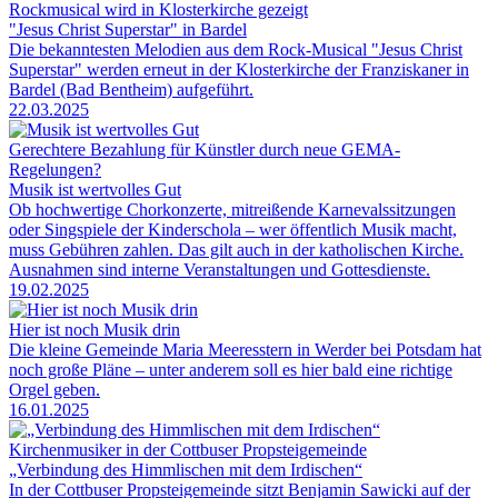
Rockmusical wird in Klosterkirche gezeigt
"Jesus Christ Superstar" in Bardel
Die bekanntesten Melodien aus dem Rock-Musical "Jesus Christ
Superstar" werden erneut in der Klosterkirche der Franziskaner in
Bardel (Bad Bentheim) aufgeführt.
22.03.2025
Gerechtere Bezahlung für Künstler durch neue GEMA-
Regelungen?
Musik ist wertvolles Gut
Ob hochwertige Chorkonzerte, mitreißende Karnevalssitzungen
oder Singspiele der Kinderschola – wer öffentlich Musik macht,
muss Gebühren zahlen. Das gilt auch in der katholischen Kirche.
Ausnahmen sind interne Veranstaltungen und Gottesdienste.
19.02.2025
Hier ist noch Musik drin
Die kleine Gemeinde Maria Meeresstern in Werder bei Potsdam hat
noch große Pläne – unter anderem soll es hier bald eine richtige
Orgel geben.
16.01.2025
Kirchenmusiker in der Cottbuser Propsteigemeinde
„Verbindung des Himmlischen mit dem Irdischen“
In der Cottbuser Propsteigemeinde sitzt Benjamin Sawicki auf der