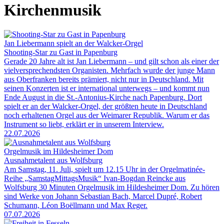
Kirchenmusik
Jan Liebermann spielt an der Walcker-Orgel
Shooting-Star zu Gast in Papenburg
Gerade 20 Jahre alt ist Jan Liebermann – und gilt schon als einer der
vielversprechendsten Organisten. Mehrfach wurde der junge Mann
aus Oberfranken bereits prämiert, nicht nur in Deutschland. Mit
seinen Konzerten ist er international unterwegs – und kommt nun
Ende August in die St.-Antonius-Kirche nach Papenburg. Dort
spielt er an der Walcker-Orgel, der größten heute in Deutschland
noch erhaltenen Orgel aus der Weimarer Republik. Warum er das
Instrument so liebt, erklärt er in unserem Interview.
22.07.2026
Orgelmusik im Hildesheimer Dom
Ausnahmetalent aus Wolfsburg
Am Samstag, 11. Juli, spielt um 12.15 Uhr in der Orgelmatinée-
Reihe „SamstagMittagsMusik“ Ivan-Bogdan Reincke aus
Wolfsburg 30 Minuten Orgelmusik im Hildesheimer Dom. Zu hören
sind Werke von Johann Sebastian Bach, Marcel Dupré, Robert
Schumann, Léon Boëllmann und Max Reger.
07.07.2026