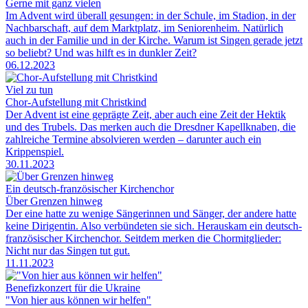
Gerne mit ganz vielen
Im Advent wird überall gesungen: in der Schule, im Stadion, in der
Nachbarschaft, auf dem Marktplatz, im Seniorenheim. Natürlich
auch in der Familie und in der Kirche. Warum ist Singen gerade jetzt
so beliebt? Und was hilft es in dunkler Zeit?
06.12.2023
Viel zu tun
Chor-Aufstellung mit Christkind
Der Advent ist eine geprägte Zeit, aber auch eine Zeit der Hektik
und des Trubels. Das merken auch die Dresdner Kapellknaben, die
zahlreiche Termine absolvieren werden – darunter auch ein
Krippenspiel.
30.11.2023
Ein deutsch-französischer Kirchenchor
Über Grenzen hinweg
Der eine hatte zu wenige Sängerinnen und Sänger, der andere hatte
keine Dirigentin. Also verbündeten sie sich. Herauskam ein deutsch-
französischer Kirchenchor. Seitdem merken die Chormitglieder:
Nicht nur das Singen tut gut.
11.11.2023
Benefizkonzert für die Ukraine
"Von hier aus können wir helfen"