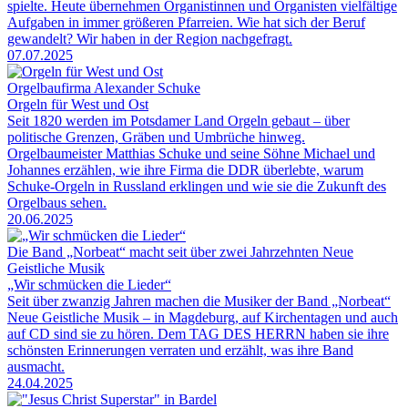
spielte. Heute übernehmen Organistinnen und Organisten vielfältige
Aufgaben in immer größeren Pfarreien. Wie hat sich der Beruf
gewandelt? Wir haben in der Region nachgefragt.
07.07.2025
Orgelbaufirma Alexander Schuke
Orgeln für West und Ost
Seit 1820 werden im Potsdamer Land Orgeln gebaut – über
politische Grenzen, Gräben und Umbrüche hinweg.
Orgelbaumeister Matthias Schuke und seine Söhne Michael und
Johannes erzählen, wie ihre Firma die DDR überlebte, warum
Schuke-Orgeln in Russland erklingen und wie sie die Zukunft des
Orgelbaus sehen.
20.06.2025
Die Band „Norbeat“ macht seit über zwei Jahrzehnten Neue
Geistliche Musik
„Wir schmücken die Lieder“
Seit über zwanzig Jahren machen die Musiker der Band „Norbeat“
Neue Geistliche Musik – in Magdeburg, auf Kirchentagen und auch
auf CD sind sie zu hören. Dem TAG DES HERRN haben sie ihre
schönsten Erinnerungen verraten und erzählt, was ihre Band
ausmacht.
24.04.2025