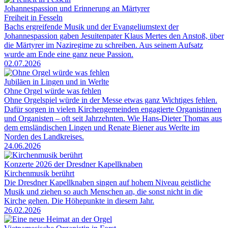
Johannespassion und Erinnerung an Märtyrer
Freiheit in Fesseln
Bachs ergreifende Musik und der Evangeliumstext der
Johannespassion gaben Jesuitenpater Klaus Mertes den Anstoß, über
die Märtyrer im Naziregime zu schreiben. Aus seinem Aufsatz
wurde am Ende eine ganz neue Passion.
02.07.2026
Jubiläen in Lingen und in Werlte
Ohne Orgel würde was fehlen
Ohne Orgelspiel würde in der Messe etwas ganz Wichtiges fehlen.
Dafür sorgen in vielen Kirchengemeinden engagierte Organistinnen
und Organisten – oft seit Jahrzehnten. Wie Hans-Dieter Thomas aus
dem emsländischen Lingen und Renate Biener aus Werlte im
Norden des Landkreises.
24.06.2026
Konzerte 2026 der Dresdner Kapellknaben
Kirchenmusik berührt
Die Dresdner Kapellknaben singen auf hohem Niveau geistliche
Musik und ziehen so auch Menschen an, die sonst nicht in die
Kirche gehen. Die Höhepunkte in diesem Jahr.
26.02.2026