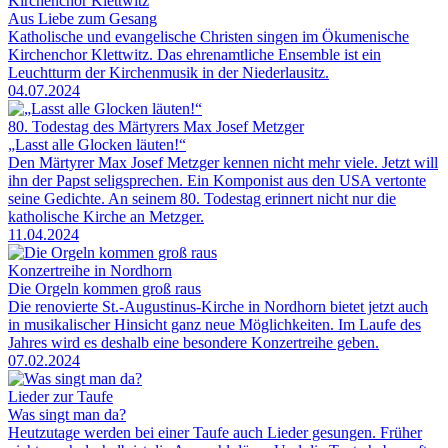
Kirchenchor Klettwitz
Aus Liebe zum Gesang
Katholische und evangelische Christen singen im Ökumenische
Kirchenchor Klettwitz. Das ehrenamtliche Ensemble ist ein
Leuchtturm der Kirchenmusik in der Niederlausitz.
04.07.2024
80. Todestag des Märtyrers Max Josef Metzger
„Lasst alle Glocken läuten!“
Den Märtyrer Max Josef Metzger kennen nicht mehr viele. Jetzt will
ihn der Papst seligsprechen. Ein Komponist aus den USA vertonte
seine Gedichte. An seinem 80. Todestag erinnert nicht nur die
katholische Kirche an Metzger.
11.04.2024
Konzertreihe in Nordhorn
Die Orgeln kommen groß raus
Die renovierte St.-Augustinus-Kirche in Nordhorn bietet jetzt auch
in musikalischer Hinsicht ganz neue Möglichkeiten. Im Laufe des
Jahres wird es deshalb eine besondere Konzertreihe geben.
07.02.2024
Lieder zur Taufe
Was singt man da?
Heutzutage werden bei einer Taufe auch Lieder gesungen. Früher