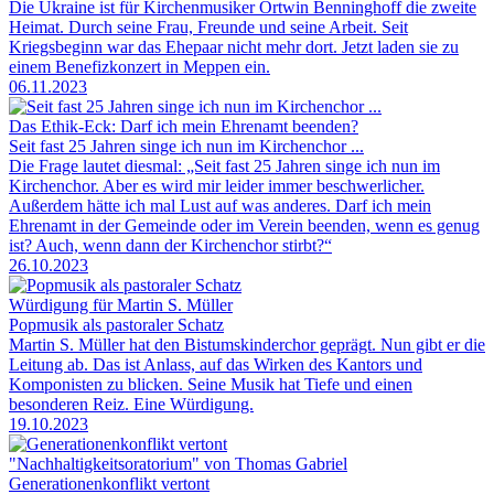
Die Ukraine ist für Kirchenmusiker Ortwin Benninghoff die zweite
Heimat. Durch seine Frau, Freunde und seine Arbeit. Seit
Kriegsbeginn war das Ehepaar nicht mehr dort. Jetzt laden sie zu
einem Benefizkonzert in Meppen ein.
06.11.2023
Das Ethik-Eck: Darf ich mein Ehrenamt beenden?
Seit fast 25 Jahren singe ich nun im Kirchenchor ...
Die Frage lautet diesmal: „Seit fast 25 Jahren singe ich nun im
Kirchenchor. Aber es wird mir leider immer beschwerlicher.
Außerdem hätte ich mal Lust auf was anderes. Darf ich mein
Ehrenamt in der Gemeinde oder im Verein beenden, wenn es genug
ist? Auch, wenn dann der Kirchenchor stirbt?“
26.10.2023
Würdigung für Martin S. Müller
Popmusik als pastoraler Schatz
Martin S. Müller hat den Bistumskinderchor geprägt. Nun gibt er die
Leitung ab. Das ist Anlass, auf das Wirken des Kantors und
Komponisten zu blicken. Seine Musik hat Tiefe und einen
besonderen Reiz. Eine Würdigung.
19.10.2023
"Nachhaltigkeitsoratorium" von Thomas Gabriel
Generationenkonflikt vertont