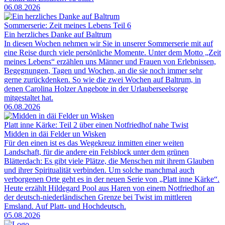
06.08.2026
Sommerserie: Zeit meines Lebens Teil 6
Ein herzliches Danke auf Baltrum
In diesen Wochen nehmen wir Sie in unserer Sommerserie mit auf
eine Reise durch viele persönliche Momente. Unter dem Motto „Zeit
meines Lebens“ erzählen uns Männer und Frauen von Erlebnissen,
Begegnungen, Tagen und Wochen, an die sie noch immer sehr
gerne zurückdenken. So wie die zwei Wochen auf Baltrum, in
denen Carolina Holzer Angebote in der Urlauberseelsorge
mitgestaltet hat.
06.08.2026
Platt inne Kärke: Teil 2 über einen Notfriedhof nahe Twist
Midden in däi Felder un Wisken
Für den einen ist es das Wegekreuz inmitten einer weiten
Landschaft, für die andere ein Felsblock unter dem grünen
Blätterdach: Es gibt viele Plätze, die Menschen mit ihrem Glauben
und ihrer Spiritualität verbinden. Um solche manchmal auch
verborgenen Orte geht es in der neuen Serie von „Platt inne Kärke“.
Heute erzählt Hildegard Pool aus Haren von einem Notfriedhof an
der deutsch-niederländischen Grenze bei Twist im mittleren
Emsland. Auf Platt- und Hochdeutsch.
05.08.2026