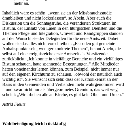
mehr an.
Inhaltlich wäre es schön, „wenn sie an der Missbrauchsstudie
dranbleiben und nicht lockerlassen“, so Abeln. Aber auch die
Diskussion um die Sonntagsruhe, die veränderten Strukturen im
Bistum, der Einsatz von Laien in den liturgischen Diensten und die
Themen Pflege und Integration, Umwelt und Randgruppen standen
auf der Wunschliste der Delegierten für die neue Amtszeit. Dabei
wollen sie das alles nicht vorschreiben: „Es sollen gut gemeinte
Anhaltspunkte sein, weniger konkrete Themen“, betont Abeln, die
selbst auf eine ereignisreiche erste Amtszeit als Vorsitzende
zurückblickt: „Ich konnte in vielfältige Bereiche und ein vielfältiges
Bistum schauen, hatte spannende Begegnungen.“ Alle Mitglieder
hätten voneinander lernen können, zum Beispiel, nicht immer nur
auf den eigenen Kirchturm zu schauen, „obwohl der natürlich auch
wichtig ist“. Sie wünscht sich sehr, dass der Katholikenrat an der
Basis in den Gemeinden und Verbänden mehr wahrgenommen wird
– und zwar nicht nur als übergeordnetes Gremium, das weit weg
scheint: „Wir arbeiten alle an Kirche, es gibt kein Oben und Unten.“
Astrid Fleute
Wahlbeteiligung leicht rückläufig