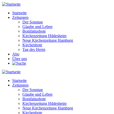
Direkt
zum
Startseite
Inhalt
Zeitungen
Main
Der Sonntag
navigation
Glaube und Leben
Bonifatiusbote
Kirchenzeitung Hildesheim
Neue Kirchenzeitung Hamburg
Kirchenbote
Tag des Herrn
Abo
Über uns
Startseite
Zeitungen
Main
Der Sonntag
navigation
Glaube und Leben
Bonifatiusbote
Kirchenzeitung Hildesheim
Neue Kirchenzeitung Hamburg
Kirchenbote