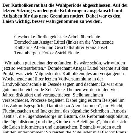
Der Katholikenrat hat die Wahlperiode abgeschlossen. Auf der
letzten Sitzung wurden gute Erfahrungen ausgetauscht und
Aufgaben für das neue Gremium notiert. Dabei war es den
Laien wichtig, besser wahrgenommen zu werden.
Geschenke für die geleistete Arbeit übereichte
Domdechant Ansgar Lüttel (links) an die Vorsitzende
Katharina Abeln und Geschäftsführer Franz-Josef
Tenambergen. Fotos: Astrid Fleute
„Wir haben gut zueinander gefunden. Es wäre schön, wir würden
jetzt so weiterarbeiten.“ Domdechant Ansgar Lüttel brachte auf den
Punkt, was viele Mitglieder des Katholikenrates am vergangenen
Wochenende auf ihrer letzten Vollversammlung in der
Landvolkhochschule in Oesede sagten und dachten: Es war eine
gute und bereichernde Zeit. Viele Themen wurden in den vier
Jahren diskutiert und vorangetrieben, Stellungnahmen
verabschiedet, Prozesse begleitet. Dabei ging es zum Beispiel um
das Zukunftsgespräch „Damit sie zu Atem kommen“, um Flucht,
Flucht­ursachen und Integration, das päpstliche Schreiben „Amoris
laetitia“, die Jugendseelsorge im Bistum, das Reformationsjubiläum,
die Digitalisierung und die „Kirche der Beteiligung“, über die sich
die Laien informierten und austauschten. Erstmals wurden auch
Fahrten unternommen: So reisten die Mitglieder mit Bischof Franz-