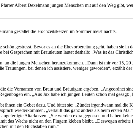
e Pfarrer Albert Dexelmann jungen Menschen mit auf den Weg gibt, wen
elmann gestaltet die Hochzeitskerzen im Sommer meist nachts.
 schön gestresst. Bevor es an die Ehevorbereitung geht, haben sie in
bei Gesprächen mit Brautleuten lautet deshalb: „Was ist das Christlich
, an die jungen Menschen heranzukommen. „Dann ist mir vor 15, 20 Ja
 die Trauungen, bei denen ich assistiere, weniger geworden“, erzählt der
ie die Vornamen von Braut und Bräutigam ergeben. „Angeordnet sind sie 
egenbogen ein. „Aus Jux habe ich jungen Leuten schon mal gesagt: ,Ih
bt ihnen ein Gebet dazu. Und bittet sie: „Zündet irgendwann mal die Ke
präch wiederkommen, „verläuft das ganz anders als beim ersten Mal“, f
l angefertigte Altarkerzen. „Sie werden extra gegossen und haben kei
amit das Wachs nicht an den Fingern kleben bleibt. „Deswegen arbeite i
sschen mit den Buchstaben rum.“