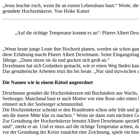
„Jesus leuchte euch, wenn ihr an eurem Lebenshaus baut.“ Worte, di
gestaltete Hochzeitskerze. Von Heike Kaiser
„Auf die richtige Temperatur kommt es an“: Pfarrer Albert Dex
„Wenn heute junge Leute ihre Hochzeit planen, werden sie schon ganz
diese Erfahrung macht Pfarrer Albert Dexelmann. Seine Eingangsfrage 
Jährige. „Dann sitzen sie da und gucken sich groß an.“
Dexelmann hat sich Gedanken gemacht, wie er einen Weg finden kann
Das gestalterische Arbeiten reizt ihn bis heute. „Nur sind inzwischen
Die Namen wie in einem Rätsel angeordnet
Dexelmann gestaltet die Hochzeitskerzen mit Buchstaben aus Wachs, d
Seelsorger. Manchmal baut er auch Motive wie eine Rose oder einen R
erinnert sich der Seelsorger schmunzelnd.
Die Hochzeitskerze schenkt er den Brautleuten schon sehr früh und gi
um die innere Mitte klar zu machen.“ Wenn sie dann zum nächsten Ges
Zur Gestaltung der Hochzeitskerze benutzt Albert Dexelmann speziel
sind“, merkt er an. Und er muss auf die richtige Temperatur achten, d
vor der Gestaltung der Kerze zunächst eine Zeichnung, spiele ein bi