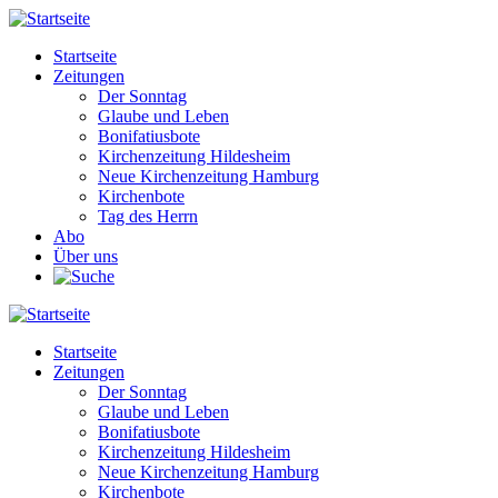
Direkt
zum
Startseite
Inhalt
Zeitungen
Main
Der Sonntag
navigation
Glaube und Leben
Bonifatiusbote
Kirchenzeitung Hildesheim
Neue Kirchenzeitung Hamburg
Kirchenbote
Tag des Herrn
Abo
Über uns
Startseite
Zeitungen
Main
Der Sonntag
navigation
Glaube und Leben
Bonifatiusbote
Kirchenzeitung Hildesheim
Neue Kirchenzeitung Hamburg
Kirchenbote