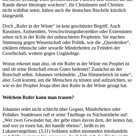
Rande dieser Ideologie wuchern“, für Christinnen und Christen
nicht wählbar seien, haben auch die deutschen Bischöfe kürzlich
klargestellt.
Doch „Rufer in der Wüste“ ist kein geschützter Begriff. Auch
Rassisten, Antisemiten, Verschwörungstheoretiker oder Extremisten
sehen sich in der Rolle der unbeachteten Propheten. Sie machen
Stimmung gegen Wissenschaft oder Politik, wie die „Querdenker“,
erklären ethnische oder sexuelle Minderheiten zu Feinden der
Gesellschaft, wettern gegen Ungläubige.
Woran erkennt man also, ob ein Rufer in der Wüste ein Prophet ist
und ob seine Botschaft etwas Gutes bedeutet? Zunächst an der
Botschaft selbst. Johannes verkündete: „Das Himmelreich ist nahe“,
also: Gott kommt, um die Menschen zu trösten und aufzurichten, so
wie es der Prophet Jesaja über den Rufer in der Wüste gesagt hat.
Welchem Rufer kann man trauen?
Johannes redet nicht schlecht über Gegner, Minderheiten oder
Politiker. Stattdessen ruft er seine Täuflinge zu Nächstenliebe auf:
„Wer zwei Gewänder hat, der gebe eines davon dem, der keines hat,
und wer zu essen hat, der handle ebenso“, heißt es im
Lukasevangelium. (3,11) Soldaten sollen niemanden misshandeln