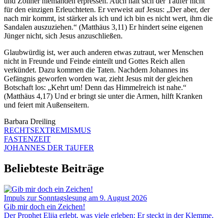
und Zöllner niemanden erpressen. Auch hält sich der Täufer nicht
für den einzigen Erleuchteten. Er verweist auf Jesus: „Der aber, der
nach mir kommt, ist stärker als ich und ich bin es nicht wert, ihm die
Sandalen auszuziehen.“ (Matthäus 3,11) Er hindert seine eigenen
Jünger nicht, sich Jesus anzuschließen.
Glaubwürdig ist, wer auch anderen etwas zutraut, wer Menschen
nicht in Freunde und Feinde einteilt und Gottes Reich allen
verkündet. Dazu kommen die Taten. Nachdem Johannes ins
Gefängnis geworfen worden war, zieht Jesus mit der gleichen
Botschaft los: „Kehrt um! Denn das Himmelreich ist nahe.“
(Matthäus 4,17) Und er bringt sie unter die Armen, hilft Kranken
und feiert mit Außenseitern.
Barbara Dreiling
RECHTSEXTREMISMUS
FASTENZEIT
JOHANNES DER TäUFER
Beliebteste Beiträge
Impuls zur Sonntagslesung am 9. August 2026
Gib mir doch ein Zeichen!
Der Prophet Elija erlebt, was viele erleben: Er steckt in der Klemme,