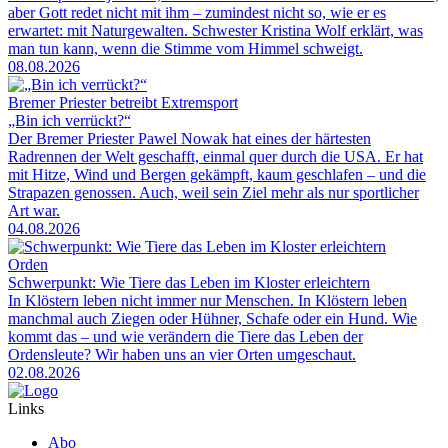
aber Gott redet nicht mit ihm – zumindest nicht so, wie er es
erwartet: mit Naturgewalten. Schwester Kristina Wolf erklärt, was
man tun kann, wenn die Stimme vom Himmel schweigt.
08.08.2026
Bremer Priester betreibt Extremsport
„Bin ich verrückt?“
Der Bremer Priester Pawel Nowak hat eines der härtesten
Radrennen der Welt geschafft, einmal quer durch die USA. Er hat
mit Hitze, Wind und Bergen gekämpft, kaum geschlafen – und die
Strapazen genossen. Auch, weil sein Ziel mehr als nur sportlicher
Art war.
04.08.2026
Orden
Schwerpunkt: Wie Tiere das Leben im Kloster erleichtern
In Klöstern leben nicht immer nur Menschen. In Klöstern leben
manchmal auch Ziegen oder Hühner, Schafe oder ein Hund. Wie
kommt das – und wie verändern die Tiere das Leben der
Ordensleute? Wir haben uns an vier Orten umgeschaut.
02.08.2026
Links
Abo