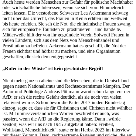
Auch heute werden Menschen zur Gefahr für politische Machthaber
oder wirtschaftliche Interessen, wenn sie sich vom Himmelreich
leiten lassen. Die verstorbene Schwester Lea Ackermann schwieg
nicht über das Unrecht, das Frauen in Kenia erlitten und weltweit
bis heute erleiden. Sie sah die Not, die einheimische Frauen zwang,
sich für europäische Touristen zu prostituieren – und handelte.
Mittlerweile hilft der von ihr gegründete Verein Solwodi Frauen in
vielen Ländern, sich aus dem Netz von Menschenhandel und
Prostitution zu befreien. Ackermann hat es geschafft, die Not der
Frauen sichtbar und hörbar zu machen, und eine Organisation
geschaffen, die sich dem entgegenstellt.
„Rufer in der Wüste“ ist kein geschützter Begriff
Nicht mehr ganz so alleine sind die Menschen, die in Deutschland
gegen neuen Nationalismus und Rechtsextremismus kämpfen. Der
Autor und Politologe Andreas Püttmann warnt schon lange vor der
AfD; er sah die rechte Gefahr deutlich, als sie noch von vielen
relativiert wurde. Schon bevor die Partei 2017 in den Bundestag
einzog, sagte er, dass sie für Christinnen und Christen nicht wählbar
ist. Mit unmissverständlichen Worten beschreibt er auch, was
passiert, wenn die AfD an die Regierung käme. Dann „würde
zerstört, was wir uns nach 1945 aufgebaut haben: Freiheit,
Wohlstand, Menschlichkeit“, sagte er im Herbst 2023 im Interview
mit dieser Zeitung. Dass „rechtsextreme Parteien und solche, die am