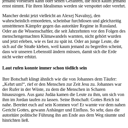
jemand vorstellen kann oder sehen Gefahren, die noch kaum jemand
ernst nimmt. Für ihren Idealismus werden sie verspottet oder verehrt.
Mancher denkt jetzt vielleicht an Alexej Navalnyj, den
wahrscheinlich ermordeten, scheinbar furchtlosen und gleichzeitig
umstrittenen Kämpfer gegen das autoritäre Regime in Russland.
Oder an die Wissenschaftler, die seit Jahrzehnten vor den Folgen des
menschengemachten Klimawandels warnten, nicht gehört wurden
und jetzt erleben, wie es fast zu spät ist. Oder an junge Leute, die
sich auf die Straße kleben, weil kaum jemand zu begreifen scheint,
dass wir unseren Lebensstil ändern müssen, damit sich die Erde
nicht weiter erhitzt.
Laut rufen konnte immer schon tödlich sein
Ihre Botschaft klingt ähnlich wie die von Johannes dem Täufer:
„Kehrt um!“, rief er den Menschen zur Zeit Jesu zu. Johannes war
der Rufer in der Wüste, zu dem die Menschen in Scharen
hinauszogen. Aus ganz Judäa kamen die Leute zu ihm, um sich von
ihm im Jordan taufen zu lassen. Seine Botschaft: Gottes Reich ist
nahe. Bereitet euch auf sein Kommen vor! Er warnte vor dem nahen
Gericht Gottes, gewann Anhänger und Einfluss. So sehr, dass die
autoritäre politische Führung ihn am Ende aus dem Weg räumte und
hinrichten ließ.