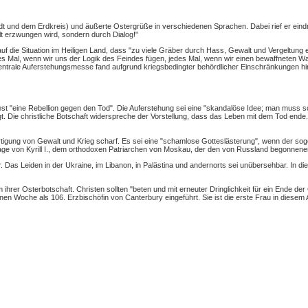
t und dem Erdkreis) und äußerte Ostergrüße in verschiedenen Sprachen. Dabei rief er eindrin
alt erzwungen wird, sondern durch Dialog!"
k auf die Situation im Heiligen Land, dass "zu viele Gräber durch Hass, Gewalt und Vergeltun
es Mal, wenn wir uns der Logik des Feindes fügen, jedes Mal, wenn wir einen bewaffneten Wa
 zentrale Auferstehungsmesse fand aufgrund kriegsbedingter behördlicher Einschränkungen hi
st "eine Rebellion gegen den Tod". Die Auferstehung sei eine "skandalöse Idee; man muss sc
t. Die christliche Botschaft widerspreche der Vorstellung, dass das Leben mit dem Tod ende. 
tigung von Gewalt und Krieg scharf. Es sei eine "schamlose Gotteslästerung", wenn der soge
ssage von Kyrill I., dem orthodoxen Patriarchen von Moskau, der den von Russland begonnenen 
Das Leiden in der Ukraine, im Libanon, in Palästina und andernorts sei unübersehbar. In dies
m ihrer Osterbotschaft. Christen sollten "beten und mit erneuter Dringlichkeit für ein Ende d
nen Woche als 106. Erzbischöfin von Canterbury eingeführt. Sie ist die erste Frau in diesem 