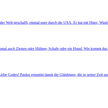
der Welt geschafft, einmal quer durch die USA. Er hat mit Hitze, Win
chmal auch Ziegen oder Hühner, Schafe oder ein Hund. Wie kommt das 
ebe Gottes! Paulus ermutigt damit die Gläubigen, die in seiner Zeit a