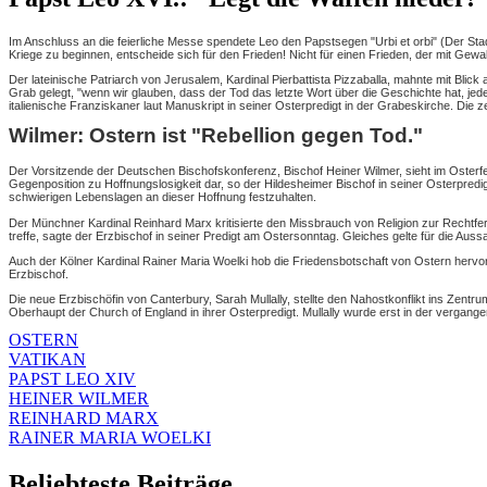
Im Anschluss an die feierliche Messe spendete Leo den Papstsegen "Urbi et orbi" (Der Stad
Kriege zu beginnen, entscheide sich für den Frieden! Nicht für einen Frieden, der mit Gew
Der lateinische Patriarch von Jerusalem, Kardinal Pierbattista Pizzaballa, mahnte mit Blic
Grab gelegt, "wenn wir glauben, dass der Tod das letzte Wort über die Geschichte hat, jed
italienische Franziskaner laut Manuskript in seiner Osterpredigt in der Grabeskirche. Die
Wilmer: Ostern ist "Rebellion gegen Tod."
Der Vorsitzende der Deutschen Bischofskonferenz, Bischof Heiner Wilmer, sieht im Osterfe
Gegenposition zu Hoffnungslosigkeit dar, so der Hildesheimer Bischof in seiner Osterpredig
schwierigen Lebenslagen an dieser Hoffnung festzuhalten.
Der Münchner Kardinal Reinhard Marx kritisierte den Missbrauch von Religion zur Rechtfer
treffe, sagte der Erzbischof in seiner Predigt am Ostersonntag. Gleiches gelte für die Au
Auch der Kölner Kardinal Rainer Maria Woelki hob die Friedensbotschaft von Ostern hervor. 
Erzbischof.
Die neue Erzbischöfin von Canterbury, Sarah Mullally, stellte den Nahostkonflikt ins Zentru
Oberhaupt der Church of England in ihrer Osterpredigt. Mullally wurde erst in der vergange
OSTERN
VATIKAN
PAPST LEO XIV
HEINER WILMER
REINHARD MARX
RAINER MARIA WOELKI
Beliebteste Beiträge