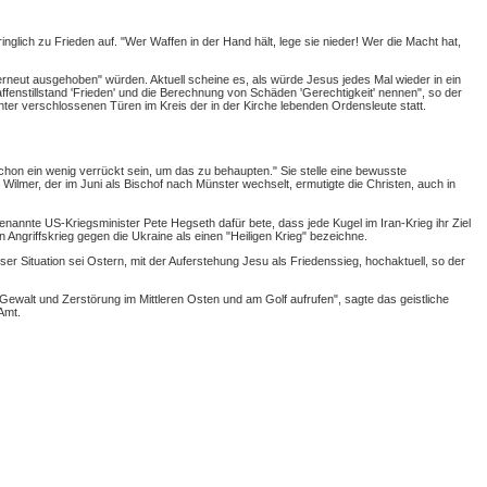
glich zu Frieden auf. "Wer Waffen in der Hand hält, lege sie nieder! Wer die Macht hat,
g erneut ausgehoben" würden. Aktuell scheine es, als würde Jesus jedes Mal wieder in ein
ffenstillstand 'Frieden' und die Berechnung von Schäden 'Gerechtigkeit' nennen", so der
nter verschlossenen Türen im Kreis der in der Kirche lebenden Ordensleute statt.
hon ein wenig verrückt sein, um das zu behaupten." Sie stelle eine bewusste
Wilmer, der im Juni als Bischof nach Münster wechselt, ermutigte die Christen, auch in
nannte US-Kriegsminister Pete Hegseth dafür bete, dass jede Kugel im Iran-Krieg ihr Ziel
Angriffskrieg gegen die Ukraine als einen "Heiligen Krieg" bezeichne.
er Situation sei Ostern, mit der Auferstehung Jesu als Friedenssieg, hochaktuell, so der
er Gewalt und Zerstörung im Mittleren Osten und am Golf aufrufen", sagte das geistliche
Amt.