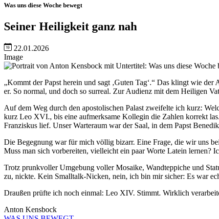
Was uns diese Woche bewegt
Seiner Heiligkeit ganz nah
22.01.2026
Image
„Kommt der Papst herein und sagt ‚Guten Tag‘.“ Das klingt wie der An
er. So normal, und doch so surreal. Zur Audienz mit dem Heiligen V
Auf dem Weg durch den apostolischen Palast zweifelte ich kurz: Welch
kurz Leo XVI., bis eine aufmerksame Kollegin die Zahlen korrekt 
Franziskus lief. Unser Warteraum war der Saal, in dem Papst Benedikt
Die Begegnung war für mich völlig bizarr. Eine Frage, die wir uns
Muss man sich vorbereiten, vielleicht ein paar Worte Latein lernen? 
Trotz prunkvoller Umgebung voller Mosaike, Wandteppiche und Statue
zu, nickte. Kein Smalltalk-Nicken, nein, ich bin mir sicher: Es war ec
Draußen prüfte ich noch einmal: Leo XIV. Stimmt. Wirklich verarbeite
Anton Kensbock
WAS UNS BEWEGT