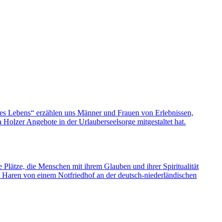
nes Lebens“ erzählen uns Männer und Frauen von Erlebnissen,
olzer Angebote in der Urlauberseelsorge mitgestaltet hat.
e Plätze, die Menschen mit ihrem Glauben und ihrer Spiritualität
s Haren von einem Notfriedhof an der deutsch-niederländischen