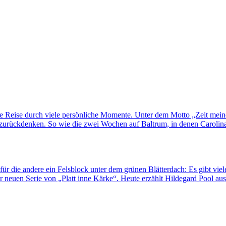
ne Reise durch viele persönliche Momente. Unter dem Motto „Zeit mei
rückdenken. So wie die zwei Wochen auf Baltrum, in denen Carolina H
für die andere ein Felsblock unter dem grünen Blätterdach: Es gibt viel
 neuen Serie von „Platt inne Kärke“. Heute erzählt Hildegard Pool au