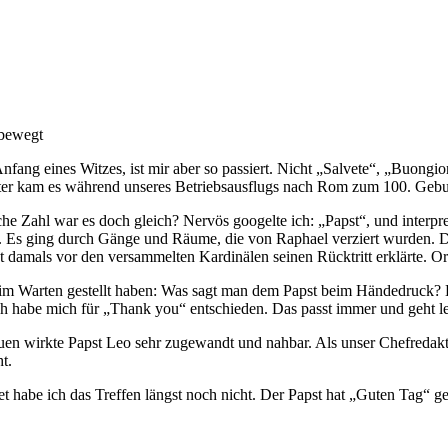
fang eines Witzes, ist mir aber so passiert. Nicht „Salvete“, „Buongi
ater kam es während unseres Betriebsausflugs nach Rom zum 100. Gebu
e Zahl war es doch gleich? Nervös googelte ich: „Papst“, und interpre
las. Es ging durch Gänge und Räume, die von Raphael verziert wurden
 damals vor den versammelten Kardinälen seinen Rücktritt erklärte. Ort
 beim Warten gestellt haben: Was sagt man dem Papst beim Händedruck
Ich habe mich für „Thank you“ entschieden. Das passt immer und geht le
n wirkte Papst Leo sehr zugewandt und nahbar. Als unser Chefredakte
ht.
t habe ich das Treffen längst noch nicht. Der Papst hat „Guten Tag“ g