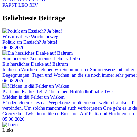
PAPST LEO XIV
Beliebteste Beiträge
Was uns diese Woche bewegt
Politik am Esstisch? Ja bitte!
06.08.2026
Sommerserie: Zeit meines Lebens Teil 6
Ein herzliches Danke auf Baltrum
In diesen Wochen nehmen wir Sie in unserer Sommerserie mit auf ei
Begegnungen, Tagen und Wochen, an die sie noch immer sehr gerne zu
06.08.2026
Platt inne Kärke: Teil 2 über einen Notfriedhof nahe Twist
Midden in däi Felder un Wisken
Für den einen ist es das Wegekreuz inmitten einer weiten Landschaft, 
verbinden. Um solche manchmal auch verborgenen Orte geht es in der
Grenze bei Twist im mittleren Emsland. Auf Platt- und Hochdeutsch.
05.08.2026
Links