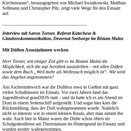
Kirchenraum“, herausgegeben von Michael Swiatkowski, Matthias
Sellmann und Christopher Pilz, zeigt viele Wege für den Einsatz
auf.
____________________________________
Interview mit Aaron Torner, Referat Katechese &
Glaubenskommunikation, Dezernat Seelsorge im Bistum Mainz
Mit Düften Assoziationen wecken
Herr Torner, seit einiger Zeit gibt es im Bistum Mainz die
Möglichkeit, sich die zap Aerothek auszuleihen – mit allen Düften
sowie dem Buch „Weil mehr als Weihrauch möglich ist“. Wie wird
das Angebot angenommen?
Am Aschermittwoch war die Duftbox etwa in Gießen mit ganz
vielen Schulklassen im Einsatz. Vor zwei Jahren fand das
Jugendfestival granDIOS statt – und da hatte ich es am Abend im
Dom in einem Seitenschiff aufgestellt. Und sogar hier kam die
Rückmeldung, dass der Duft wahrgenommen wurde. Natürlich
nicht so intensiv wie in einem kleinen Raum, aber man nimmt ihn
wahr. Auch hier in Mainz waren die Düfte schon öfters im
Schulgottesdienst am Theresianum im Hintergrund im Einsatz und
wurden positiv wahrgenommen.