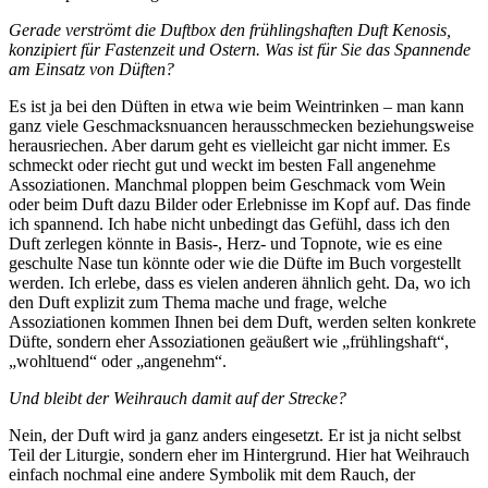
Gerade verströmt die Duftbox den frühlingshaften Duft Kenosis,
konzipiert für Fastenzeit und Ostern. Was ist für Sie das Spannende
am Einsatz von Düften?
Es ist ja bei den Düften in etwa wie beim Weintrinken – man kann
ganz viele Geschmacksnuancen herausschmecken beziehungsweise
herausriechen. Aber darum geht es vielleicht gar nicht immer. Es
schmeckt oder riecht gut und weckt im besten Fall angenehme
Assoziationen. Manchmal ploppen beim Geschmack vom Wein
oder beim Duft dazu Bilder oder Erlebnisse im Kopf auf. Das finde
ich spannend. Ich habe nicht unbedingt das Gefühl, dass ich den
Duft zerlegen könnte in Basis-, Herz- und Topnote, wie es eine
geschulte Nase tun könnte oder wie die Düfte im Buch vorgestellt
werden. Ich erlebe, dass es vielen anderen ähnlich geht. Da, wo ich
den Duft explizit zum Thema mache und frage, welche
Assoziationen kommen Ihnen bei dem Duft, werden selten konkrete
Düfte, sondern eher Assoziationen geäußert wie „frühlingshaft“,
„wohltuend“ oder „angenehm“.
Und bleibt der Weihrauch damit auf der Strecke?
Nein, der Duft wird ja ganz anders eingesetzt. Er ist ja nicht selbst
Teil der Liturgie, sondern eher im Hintergrund. Hier hat Weihrauch
einfach nochmal eine andere Symbolik mit dem Rauch, der