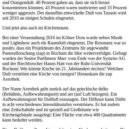
und Orangenduft. 40 Prozent gaben an, dass sie sich besser
konzentrieren könnten, 43 Prozent waren motivierter und 33 Prozent
weniger aggressiv. Der daraufhin entwickelte Duft von Taoasis wird
seit 2010 an einigen Schulen eingesetzt.
Und jetzt also auch im Kirchenraum.
Bei einer Veranstaltung 2016 im Kölner Dom wurde neben Musik
und Lightshow auch ein Raumduft eingesetzt. Die Resonanz war so
positiv, dass ein Projektteam des Zentrums für angewandte
Pastoralforschung (zap) in Bochum die Idee weiterverfolgte. Gefragt
wurden der Senior Parfümeur Marc vom Ende von der Symrise AG
und der Riechforscher Hanns Hatt von der Ruhr-Universität
Bochum: Wie könnte Kirche im 21. Jahrhundert riechen? Welchen
Duft verströmt eine Kirche von morgen? Herauskam die zap
Aerothek.
Der Name Aerothek geht zurück auf das griechische théke
(Behältnis, Aufbewahrungsort) und aer (auf Luft bezogen). Ein
Aufbewahrungsort für Duftluft sozusagen. Der Diffusor kann Düfte
in acht verschiedenen Intensitätsstufen verströmen. Er hat zudem
eine Zeitschaltuhr und ist speziell auf Großräume wie
Kirchengebäude ausgelegt: Eine Fläche von etwa 400 Quadratmeter
kann beduftet werden.