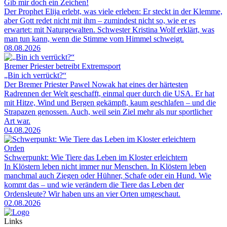
Gib mir doch ein Zeichen!
Der Prophet Elija erlebt, was viele erleben: Er steckt in der Klemme,
aber Gott redet nicht mit ihm – zumindest nicht so, wie er es
erwartet: mit Naturgewalten. Schwester Kristina Wolf erklärt, was
man tun kann, wenn die Stimme vom Himmel schweigt.
08.08.2026
Bremer Priester betreibt Extremsport
„Bin ich verrückt?“
Der Bremer Priester Pawel Nowak hat eines der härtesten
Radrennen der Welt geschafft, einmal quer durch die USA. Er hat
mit Hitze, Wind und Bergen gekämpft, kaum geschlafen – und die
Strapazen genossen. Auch, weil sein Ziel mehr als nur sportlicher
Art war.
04.08.2026
Orden
Schwerpunkt: Wie Tiere das Leben im Kloster erleichtern
In Klöstern leben nicht immer nur Menschen. In Klöstern leben
manchmal auch Ziegen oder Hühner, Schafe oder ein Hund. Wie
kommt das – und wie verändern die Tiere das Leben der
Ordensleute? Wir haben uns an vier Orten umgeschaut.
02.08.2026
Links