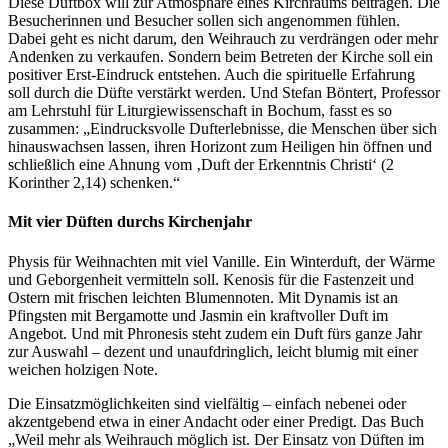
Diese Duftbox will zur Atmosphäre eines Kirchraums beitragen. Die
Besucherinnen und Besucher sollen sich angenommen fühlen.
Dabei geht es nicht darum, den Weihrauch zu verdrängen oder mehr
Andenken zu verkaufen. Sondern beim Betreten der Kirche soll ein
positiver Erst-Eindruck entstehen. Auch die spirituelle Erfahrung
soll durch die Düfte verstärkt werden. Und Stefan Böntert, Professor
am Lehrstuhl für Liturgiewissenschaft in Bochum, fasst es so
zusammen: „Eindrucksvolle Dufterlebnisse, die Menschen über sich
hinauswachsen lassen, ihren Horizont zum Heiligen hin öffnen und
schließlich eine Ahnung vom ‚Duft der Erkenntnis Christi‘ (2
Korinther 2,14) schenken.“
Mit vier Düften durchs Kirchenjahr
Physis für Weihnachten mit viel Vanille. Ein Winterduft, der Wärme
und Geborgenheit vermitteln soll. Kenosis für die Fastenzeit und
Ostern mit frischen leichten Blumennoten. Mit Dynamis ist an
Pfingsten mit Bergamotte und Jasmin ein kraftvoller Duft im
Angebot. Und mit Phronesis steht zudem ein Duft fürs ganze Jahr
zur Auswahl – dezent und unaufdringlich, leicht blumig mit einer
weichen holzigen Note.
Die Einsatzmöglichkeiten sind vielfältig – einfach nebenei oder
akzentgebend etwa in einer Andacht oder einer Predigt. Das Buch
„Weil mehr als Weihrauch möglich ist. Der Einsatz von Düften im