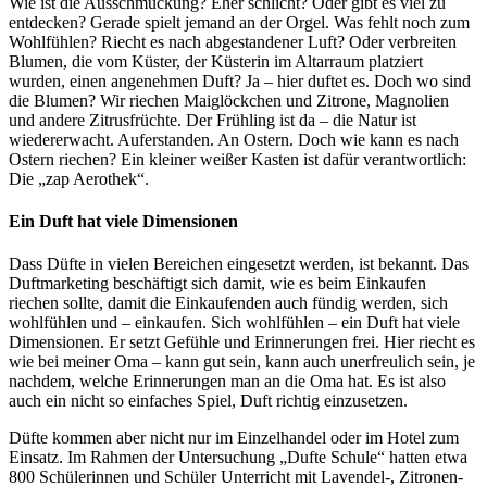
Wie ist die Ausschmückung? Eher schlicht? Oder gibt es viel zu
entdecken? Gerade spielt jemand an der Orgel. Was fehlt noch zum
Wohlfühlen? Riecht es nach abgestandener Luft? Oder verbreiten
Blumen, die vom Küster, der Küsterin im Altarraum platziert
wurden, einen angenehmen Duft? Ja – hier duftet es. Doch wo sind
die Blumen? Wir riechen Maiglöckchen und Zitrone, Magnolien
und andere Zitrusfrüchte. Der Frühling ist da – die Natur ist
wiedererwacht. Auferstanden. An Ostern. Doch wie kann es nach
Ostern riechen? Ein kleiner weißer Kasten ist dafür verantwortlich:
Die „zap Aerothek“.
Ein Duft hat viele Dimensionen
Dass Düfte in vielen Bereichen eingesetzt werden, ist bekannt. Das
Duftmarketing beschäftigt sich damit, wie es beim Einkaufen
riechen sollte, damit die Einkaufenden auch fündig werden, sich
wohlfühlen und – einkaufen. Sich wohlfühlen – ein Duft hat viele
Dimensionen. Er setzt Gefühle und Erinnerungen frei. Hier riecht es
wie bei meiner Oma – kann gut sein, kann auch unerfreulich sein, je
nachdem, welche Erinnerungen man an die Oma hat. Es ist also
auch ein nicht so einfaches Spiel, Duft richtig einzusetzen.
Düfte kommen aber nicht nur im Einzelhandel oder im Hotel zum
Einsatz. Im Rahmen der Untersuchung „Dufte Schule“ hatten etwa
800 Schülerinnen und Schüler Unterricht mit Lavendel-, Zitronen-