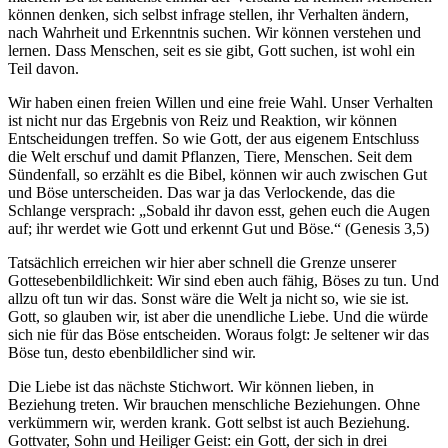
können denken, sich selbst infrage stellen, ihr Verhalten ändern,
nach Wahrheit und Erkenntnis suchen. Wir können verstehen und
lernen. Dass Menschen, seit es sie gibt, Gott suchen, ist wohl ein
Teil davon.
Wir haben einen freien Willen und eine freie Wahl. Unser Verhalten
ist nicht nur das Ergebnis von Reiz und Reaktion, wir können
Entscheidungen treffen. So wie Gott, der aus eigenem Entschluss
die Welt erschuf und damit Pflanzen, Tiere, Menschen. Seit dem
Sündenfall, so erzählt es die Bibel, können wir auch zwischen Gut
und Böse unterscheiden. Das war ja das Verlockende, das die
Schlange versprach: „Sobald ihr davon esst, gehen euch die Augen
auf; ihr werdet wie Gott und erkennt Gut und Böse.“ (Genesis 3,5)
Tatsächlich erreichen wir hier aber schnell die Grenze unserer
Gottesebenbildlichkeit: Wir sind eben auch fähig, Böses zu tun. Und
allzu oft tun wir das. Sonst wäre die Welt ja nicht so, wie sie ist.
Gott, so glauben wir, ist aber die unendliche Liebe. Und die würde
sich nie für das Böse entscheiden. Woraus folgt: Je seltener wir das
Böse tun, desto ebenbildlicher sind wir.
Die Liebe ist das nächste Stichwort. Wir können lieben, in
Beziehung treten. Wir brauchen menschliche Beziehungen. Ohne
verkümmern wir, werden krank. Gott selbst ist auch Beziehung.
Gottvater, Sohn und Heiliger Geist: ein Gott, der sich in drei