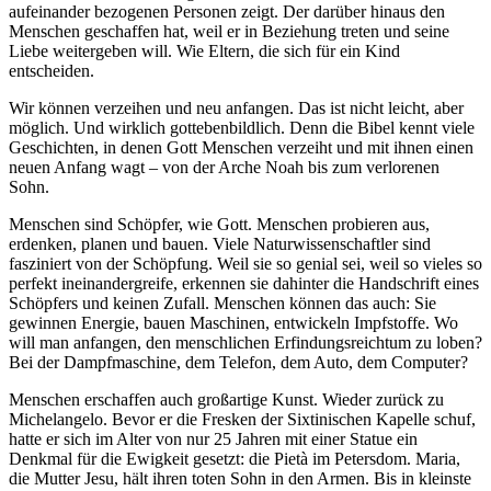
aufeinander bezogenen Personen zeigt. Der darüber hinaus den
Menschen geschaffen hat, weil er in Beziehung treten und seine
Liebe weitergeben will. Wie Eltern, die sich für ein Kind
entscheiden.
Wir können verzeihen und neu anfangen. Das ist nicht leicht, aber
möglich. Und wirklich gottebenbildlich. Denn die Bibel kennt viele
Geschichten, in denen Gott Menschen verzeiht und mit ihnen einen
neuen Anfang wagt – von der Arche Noah bis zum verlorenen
Sohn.
Menschen sind Schöpfer, wie Gott. Menschen probieren aus,
erdenken, planen und bauen. Viele Naturwissenschaftler sind
fasziniert von der Schöpfung. Weil sie so genial sei, weil so vieles so
perfekt ineinandergreife, erkennen sie dahinter die Handschrift eines
Schöpfers und keinen Zufall. Menschen können das auch: Sie
gewinnen Energie, bauen Maschinen, entwickeln Impfstoffe. Wo
will man anfangen, den menschlichen Erfindungsreichtum zu loben?
Bei der Dampfmaschine, dem Telefon, dem Auto, dem Computer?
Menschen erschaffen auch großartige Kunst. Wieder zurück zu
Michelangelo. Bevor er die Fresken der Sixtinischen Kapelle schuf,
hatte er sich im Alter von nur 25 Jahren mit einer Statue ein
Denkmal für die Ewigkeit gesetzt: die Pietà im Petersdom. Maria,
die Mutter Jesu, hält ihren toten Sohn in den Armen. Bis in kleinste