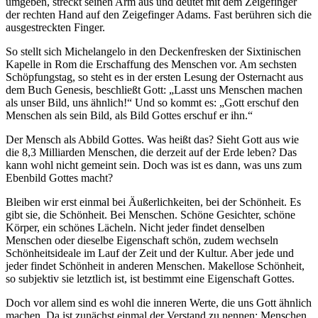
umgeben, streckt seinen Arm aus und deutet mit dem Zeigefinger
der rechten Hand auf den Zeigefinger Adams. Fast berühren sich die
ausgestreckten Finger.
So stellt sich Michelangelo in den Deckenfresken der Sixtinischen
Kapelle in Rom die Erschaffung des Menschen vor. Am sechsten
Schöpfungstag, so steht es in der ersten Lesung der Osternacht aus
dem Buch Genesis, beschließt Gott: „Lasst uns Menschen machen
als unser Bild, uns ähnlich!“ Und so kommt es: „Gott erschuf den
Menschen als sein Bild, als Bild Gottes erschuf er ihn.“
Der Mensch als Abbild Gottes. Was heißt das? Sieht Gott aus wie
die 8,3 Milliarden Menschen, die derzeit auf der Erde leben? Das
kann wohl nicht gemeint sein. Doch was ist es dann, was uns zum
Ebenbild Gottes macht?
Bleiben wir erst einmal bei Äußerlichkeiten, bei der Schönheit. Es
gibt sie, die Schönheit. Bei Menschen. Schöne Gesichter, schöne
Körper, ein schönes Lächeln. Nicht jeder findet denselben
Menschen oder dieselbe Eigenschaft schön, zudem wechseln
Schönheitsideale im Lauf der Zeit und der Kultur. Aber jede und
jeder findet Schönheit in anderen Menschen. Makellose Schönheit,
so subjektiv sie letztlich ist, ist bestimmt eine Eigenschaft Gottes.
Doch vor allem sind es wohl die inneren Werte, die uns Gott ähnlich
machen. Da ist zunächst einmal der Verstand zu nennen: Menschen