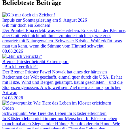
Beliebteste Beiträge
Impuls zur Sonntagslesung am 9. August 2026
Gib mir doch ein Zeichen!
Der Prophet Elija erlebt, was viele erleben: Er steckt in der Klemme,
aber Gott redet nicht mit ihm – zumindest nicht so, wie er es
erwartet: mit Naturgewalten. Schwester Kristina Wolf erklärt, was
man tun kann, wenn die Stimme vom Himmel schweigt.
08.08.2026
Bremer Priester betreibt Extremsport
„Bin ich verrückt?“
Der Bremer Priester Pawel Nowak hat eines der härtesten
Radrennen der Welt geschafft, einmal quer durch die USA. Er hat
mit Hitze, Wind und Bergen gekämpft, kaum geschlafen – und die
Strapazen genossen. Auch, weil sein Ziel mehr als nur sportlicher
Art war.
04.08.2026
Orden
Schwerpunkt: Wie Tiere das Leben im Kloster erleichtern
In Klöstern leben nicht immer nur Menschen. In Klöstern leben
manchmal auch Ziegen oder Hühner, Schafe oder ein Hund. Wie
kommt das – und wie verändern die Tiere das Leben der