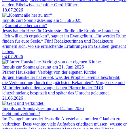
an den Bibelwissenschaftler Gerd Häfner.
18.07.2026
Impuls zurt Sonntagslesung am 5. Juli 2025
„Kommt alle her zu mir“
Jesus hat ein Herz für Gestresste, für die, die Erholung brauchen.
„Ich will euch erquicken“, sagt er im Evangelium. „Ihr werdet Ruhe
finden für eure Seele.“ Fünf Redakteurinnen und Redakteure
erinnern sich, wo sie erfrischende Erfahrungen im Glauben gemacht
haben.
04.07.2026
Impuls zur Sonntagslesung am 21. Juni 2026
Pfarrer Hauskeller: Verfolgt von der eigenen Kirche
Jürgen Hauskeller hat erlebt, was der Prophet Jeremia beschreibt:
die Verleumdung durch die „nächsten Bekannten“. Vorgesetzte und
Mitbrüder haben den evangelischen Pfarrer in der DDR
jahrzehntelang bespitzelt und später das Unrecht geleugnet.
21.06.2026
Impuls zur Sonntagslesung am 14. Juni 2026
Geht und verkündet!
Im Evangelium sendet Jesus die Apostel aus, um den Glauben zu
verbreiten. Dass wenige viele Aufgaben erledigen müssen, wusste er