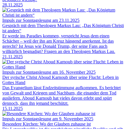
28.11.2025
Impuls zur Sonntagslesung am 23.11.2025
Gespräch mit dem Theologen Markus Lau: „Das Königtum Christi
ist anders“
Er werde ins Paradies kommen, verspricht Jesus dem einen
Schächer – weil der ihn am Kreuz hängend anerkennt. Ist das
gerecht? Ist Jesus wie Donald Trump, der seine Fans auch
willkürlich begnadigt? Fragen an den Theologen Markus Lau.
21.11.2025
Impuls zur Sonntagslesung am 16. November 2025
Der syrische Christ Aboud Karnoub über seine Flucht: Leben in
Gottes Hand
Das Evangelium lässt Endzeitstimmung aufkommen. Es berichtet
von Gewalt und Kriegen und Nachbarn, die einander dem Tod
ausliefern. Aboud Karnoub hat vieles davon erlebt und spürt
dennoch, dass ihn jemand beschützt.
15.11.2025
Impuls zur Sonntagslesung am 9. November 2025
Besondere Kirchen: Wo der Glauben zuhause ist