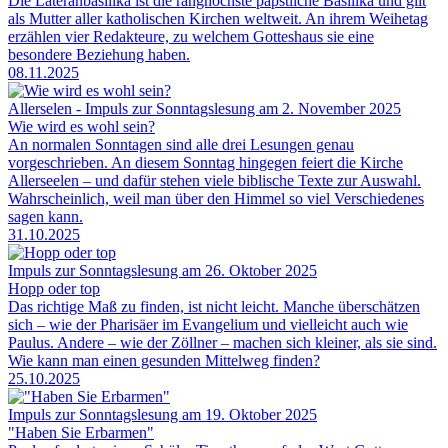
Die Lateranbasilika ist die ranghöchste päpstliche Basilika und gilt
als Mutter aller katholischen Kirchen weltweit. An ihrem Weihetag
erzählen vier Redakteure, zu welchem Gotteshaus sie eine
besondere Beziehung haben.
08.11.2025
Allerselen - Impuls zur Sonntagslesung am 2. November 2025
Wie wird es wohl sein?
An normalen Sonntagen sind alle drei Lesungen genau
vorgeschrieben. An diesem Sonntag hingegen feiert die Kirche
Allerseelen – und dafür stehen viele biblische Texte zur Auswahl.
Wahrscheinlich, weil man über den Himmel so viel Verschiedenes
sagen kann.
31.10.2025
Impuls zur Sonntagslesung am 26. Oktober 2025
Hopp oder top
Das richtige Maß zu finden, ist nicht leicht. Manche überschätzen
sich – wie der Pharisäer im Evangelium und vielleicht auch wie
Paulus. Andere – wie der Zöllner – machen sich kleiner, als sie sind.
Wie kann man einen gesunden Mittelweg finden?
25.10.2025
Impuls zur Sonntagslesung am 19. Oktober 2025
"Haben Sie Erbarmen"