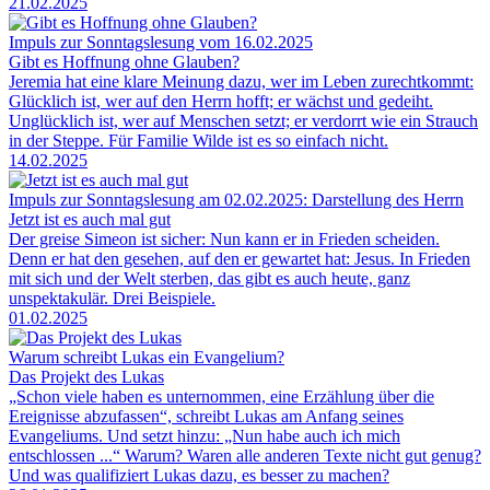
21.02.2025
Impuls zur Sonntagslesung vom 16.02.2025
Gibt es Hoffnung ohne Glauben?
Jeremia hat eine klare Meinung dazu, wer im Leben zurechtkommt:
Glücklich ist, wer auf den Herrn hofft; er wächst und gedeiht.
Unglücklich ist, wer auf Menschen setzt; er verdorrt wie ein Strauch
in der Steppe. Für Familie Wilde ist es so einfach nicht.
14.02.2025
Impuls zur Sonntagslesung am 02.02.2025: Darstellung des Herrn
Jetzt ist es auch mal gut
Der greise Simeon ist sicher: Nun kann er in Frieden scheiden.
Denn er hat den gesehen, auf den er gewartet hat: Jesus. In Frieden
mit sich und der Welt sterben, das gibt es auch heute, ganz
unspektakulär. Drei Beispiele.
01.02.2025
Warum schreibt Lukas ein Evangelium?
Das Projekt des Lukas
„Schon viele haben es unternommen, eine Erzählung über die
Ereignisse abzufassen“, schreibt Lukas am Anfang seines
Evangeliums. Und setzt hinzu: „Nun habe auch ich mich
entschlossen ...“ Warum? Waren alle anderen Texte nicht gut genug?
Und was qualifiziert Lukas dazu, es besser zu machen?