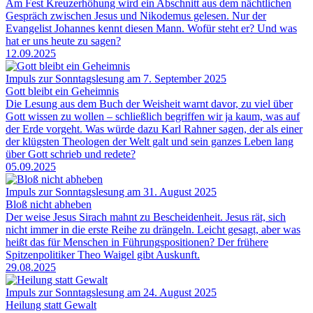
Am Fest Kreuzerhöhung wird ein Abschnitt aus dem nächtlichen
Gespräch zwischen Jesus und Nikodemus gelesen. Nur der
Evangelist Johannes kennt diesen Mann. Wofür steht er? Und was
hat er uns heute zu sagen?
12.09.2025
Impuls zur Sonntagslesung am 7. September 2025
Gott bleibt ein Geheimnis
Die Lesung aus dem Buch der Weisheit warnt davor, zu viel über
Gott wissen zu wollen – schließlich begriffen wir ja kaum, was auf
der Erde vorgeht. Was würde dazu Karl Rahner sagen, der als einer
der klügsten Theologen der Welt galt und sein ganzes Leben lang
über Gott schrieb und redete?
05.09.2025
Impuls zur Sonntagslesung am 31. August 2025
Bloß nicht abheben
Der weise Jesus Sirach mahnt zu Bescheidenheit. Jesus rät, sich
nicht immer in die erste Reihe zu drängeln. Leicht gesagt, aber was
heißt das für Menschen in Führungspositionen? Der frühere
Spitzenpolitiker Theo Waigel gibt Auskunft.
29.08.2025
Impuls zur Sonntagslesung am 24. August 2025
Heilung statt Gewalt