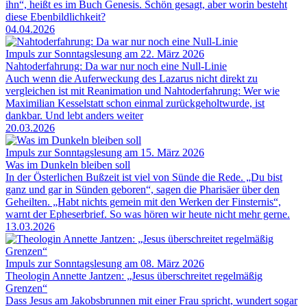
ihn“, heißt es im Buch Genesis. Schön gesagt, aber worin besteht
diese Ebenbildlichkeit?
04.04.2026
Impuls zur Sonntagslesung am 22. März 2026
Nahtoderfahrung: Da war nur noch eine Null-Linie
Auch wenn die Auferweckung des Lazarus nicht direkt zu
vergleichen ist mit Reanimation und Nahtoderfahrung: Wer wie
Maximilian Kesselstatt schon einmal zurückgeholtwurde, ist
dankbar. Und lebt anders weiter
20.03.2026
Impuls zur Sonntagslesung am 15. März 2026
Was im Dunkeln bleiben soll
In der Österlichen Bußzeit ist viel von Sünde die Rede. „Du bist
ganz und gar in Sünden geboren“, sagen die Pharisäer über den
Geheilten. „Habt nichts gemein mit den Werken der Finsternis“,
warnt der Epheserbrief. So was hören wir heute nicht mehr gerne.
13.03.2026
Impuls zur Sonntagslesung am 08. März 2026
Theologin Annette Jantzen: „Jesus überschreitet regelmäßig
Grenzen“
Dass Jesus am Jakobsbrunnen mit einer Frau spricht, wundert sogar