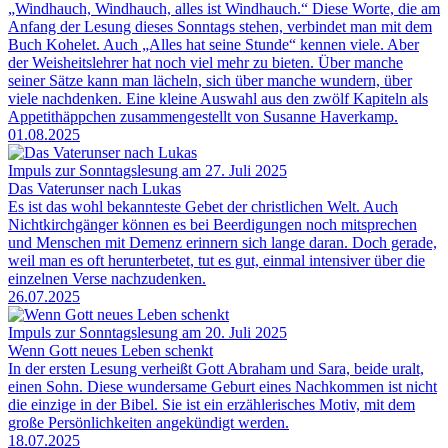
„Windhauch, Windhauch, alles ist Windhauch.“ Diese Worte, die am
Anfang der Lesung dieses Sonntags stehen, verbindet man mit dem
Buch Kohelet. Auch „Alles hat seine Stunde“ kennen viele. Aber
der Weisheitslehrer hat noch viel mehr zu bieten. Über manche
seiner Sätze kann man lächeln, sich über manche wundern, über
viele nachdenken. Eine kleine Auswahl aus den zwölf Kapiteln als
Appetithäppchen zusammengestellt von Susanne Haverkamp.
01.08.2025
Impuls zur Sonntagslesung am 27. Juli 2025
Das Vaterunser nach Lukas
Es ist das wohl bekannteste Gebet der christlichen Welt. Auch
Nichtkirchgänger können es bei Beerdigungen noch mitsprechen
und Menschen mit Demenz erinnern sich lange daran. Doch gerade,
weil man es oft herunterbetet, tut es gut, einmal intensiver über die
einzelnen Verse nachzudenken.
26.07.2025
Impuls zur Sonntagslesung am 20. Juli 2025
Wenn Gott neues Leben schenkt
In der ersten Lesung verheißt Gott Abraham und Sara, beide uralt,
einen Sohn. Diese wundersame Geburt eines Nachkommen ist nicht
die einzige in der Bibel. Sie ist ein erzählerisches Motiv, mit dem
große Persönlichkeiten angekündigt werden.
18.07.2025