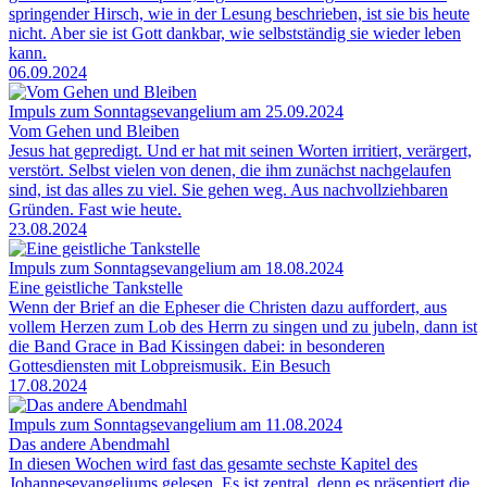
springender Hirsch, wie in der Lesung beschrieben, ist sie bis heute
nicht. Aber sie ist Gott dankbar, wie selbstständig sie wieder leben
kann.
06.09.2024
Impuls zum Sonntagsevangelium am 25.09.2024
Vom Gehen und Bleiben
Jesus hat gepredigt. Und er hat mit seinen Worten irritiert, verärgert,
verstört. Selbst vielen von denen, die ihm zunächst nachgelaufen
sind, ist das alles zu viel. Sie gehen weg. Aus nachvollziehbaren
Gründen. Fast wie heute.
23.08.2024
Impuls zum Sonntagsevangelium am 18.08.2024
Eine geistliche Tankstelle
Wenn der Brief an die Epheser die Christen dazu auffordert, aus
vollem Herzen zum Lob des Herrn zu singen und zu jubeln, dann ist
die Band Grace in Bad Kissingen dabei: in besonderen
Gottesdiensten mit Lobpreismusik. Ein Besuch
17.08.2024
Impuls zum Sonntagsevangelium am 11.08.2024
Das andere Abendmahl
In diesen Wochen wird fast das gesamte sechste Kapitel des
Johannesevangeliums gelesen. Es ist zentral, denn es präsentiert die