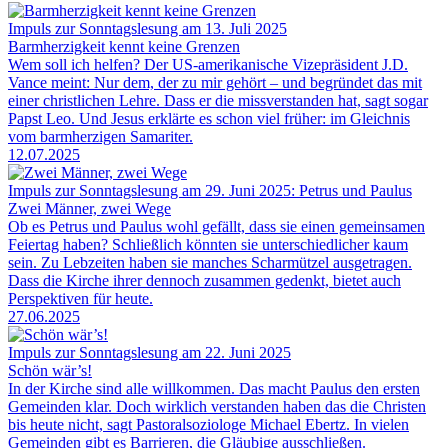
Impuls zur Sonntagslesung am 13. Juli 2025
Barmherzigkeit kennt keine Grenzen
Wem soll ich helfen? Der US-amerikanische Vizepräsident J.D.
Vance meint: Nur dem, der zu mir gehört – und begründet das mit
einer christlichen Lehre. Dass er die missverstanden hat, sagt sogar
Papst Leo. Und Jesus erklärte es schon viel früher: im Gleichnis
vom barmherzigen Samariter.
12.07.2025
Impuls zur Sonntagslesung am 29. Juni 2025: Petrus und Paulus
Zwei Männer, zwei Wege
Ob es Petrus und Paulus wohl gefällt, dass sie einen gemeinsamen
Feiertag haben? Schließlich könnten sie unterschiedlicher kaum
sein. Zu Lebzeiten haben sie manches Scharmützel ausgetragen.
Dass die Kirche ihrer dennoch zusammen gedenkt, bietet auch
Perspektiven für heute.
27.06.2025
Impuls zur Sonntagslesung am 22. Juni 2025
Schön wär’s!
In der Kirche sind alle willkommen. Das macht Paulus den ersten
Gemeinden klar. Doch wirklich verstanden haben das die Christen
bis heute nicht, sagt Pastoralsoziologe Michael Ebertz. In vielen
Gemeinden gibt es Barrieren, die Gläubige ausschließen.