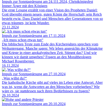
Impuls zur Sonntagslesung am 24.111.2024, Christkönigsfest
Immer Ärger mit den Königen
Die erste Lesung erzählt von einer Vision des Propheten Daniel:
Gott übergibt einem neuen, guten König die Herrschaft; sein Reich
besteht ewig. Dass Daniel und Menschen aller Generationen von so
etwas träumen, ist kein Wunder.
23.11.2024
Impuls zur Sonntagslesung am 17.11.2024
„Ich muss schon etwas tun“
Die biblischen Texte zum Ende des Kirchenjahres sprechen vom
Weltuntergang. Manche sagen: Wir leben angesichts der Klimakrise
und Kriege in einer apokalyptischen Zeit. Stimmt das? Und wie
können wir damit umgehen? Fragen an den Moraltheologen
Michael Rosenberger.
16.11.2024
Impuls zur Sonntagslesung am 27.10.2024
„Was willst du?“
Die katholische Kirche gibt auf vieles im Leben eine Antwort. Aber
was ist, wenn die Antworten an den Menschen vorbeigehen? Wie
wäre es, sie stattdessen nach ihren Bedürfnissen zu fragen?
26.10.2024
Impuls zur Sonntagslesung am 20.10.2024