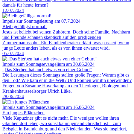
damals für heute lernen?
12.07.2024
Impuls zur Sonntagslesung am 07.7.2024
Bleib gefälligst normal!
Jesus ist beliebt bei seinen Zuhörern. Doch seine Familie, Nachbarn
und Freunde schauen skeptisch auf den predigenden
Zimmermannssohn. Ein Familienberater erklärt, was passiert, wenn
junge Leute anders leben, als es von ihnen erwartet wird.
05.07.2024
Impuls zum Sonntagsevangelium am 30.06.2024
„Das Sterben hat auch etwas von einer Geburt“
Die Lesungen dieses Sonntags stellen große Fragen: Warum gibt es
den Tod? Wie kam er in die Welt? Und können wir ihn überwinden?
Fragen von Susanne Haverkamp an den Theologen, Biologen und
Krankenhausseelsorger Ulrich Lüke.
28.06.2024
Impuls zum Sonntagsevangelium am 16.06.2024
Ein junges Pflänzchen
Viele Kapuziner gibt es nicht mehr. Die wenigen wollen ihren
Glauben dort leben, wo sonst kaum jemand christlich ist – zum
Beispiel in Brandenburg und den Niederlanden. Was sie inspiriert,