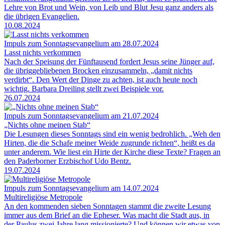
Lehre von Brot und Wein, von Leib und Blut Jesu ganz anders als
die übrigen Evangelien.
10.08.2024
Impuls zum Sonntagsevangelium am 28.07.2024
Lasst nichts verkommen
Nach der Speisung der Fünftausend fordert Jesus seine Jünger auf,
die übriggebliebenen Brocken einzusammeln, „damit nichts
verdirbt“. Den Wert der Dinge zu achten, ist auch heute noch
wichtig. Barbara Dreiling stellt zwei Beispiele vor.
26.07.2024
Impuls zum Sonntagsevangelium am 21.07.2024
„Nichts ohne meinen Stab“
Die Lesungen dieses Sonntags sind ein wenig bedrohlich. „Weh den
Hirten, die die Schafe meiner Weide zugrunde richten“, heißt es da
unter anderem. Wie liest ein Hirte der Kirche diese Texte? Fragen an
den Paderborner Erzbischof Udo Bentz.
19.07.2024
Impuls zum Sonntagsevangelium am 14.07.2024
Multireligiöse Metropole
An den kommenden sieben Sonntagen stammt die zweite Lesung
immer aus dem Brief an die Epheser. Was macht die Stadt aus, in
der Paulus zwei Jahre lang missionierte? Und können wir etwas von