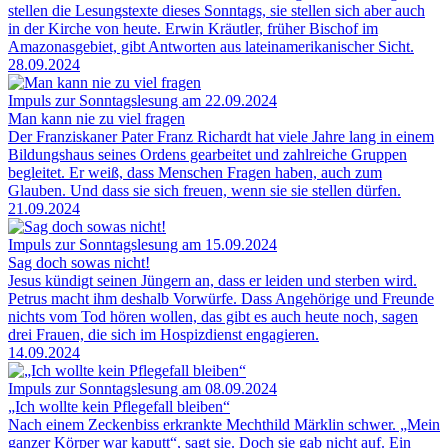
stellen die Lesungstexte dieses Sonntags, sie stellen sich aber auch
in der Kirche von heute. Erwin Kräutler, früher Bischof im
Amazonasgebiet, gibt Antworten aus lateinamerikanischer Sicht.
28.09.2024
Impuls zur Sonntagslesung am 22.09.2024
Man kann nie zu viel fragen
Der Franziskaner Pater Franz Richardt hat viele Jahre lang in einem
Bildungshaus seines Ordens gearbeitet und zahlreiche Gruppen
begleitet. Er weiß, dass Menschen Fragen haben, auch zum
Glauben. Und dass sie sich freuen, wenn sie sie stellen dürfen.
21.09.2024
Impuls zur Sonntagslesung am 15.09.2024
Sag doch sowas nicht!
Jesus kündigt seinen Jüngern an, dass er leiden und sterben wird.
Petrus macht ihm deshalb Vorwürfe. Dass Angehörige und Freunde
nichts vom Tod hören wollen, das gibt es auch heute noch, sagen
drei Frauen, die sich im Hospizdienst engagieren.
14.09.2024
Impuls zur Sonntagslesung am 08.09.2024
„Ich wollte kein Pflegefall bleiben“
Nach einem Zeckenbiss erkrankte Mechthild Märklin schwer. „Mein
ganzer Körper war kaputt“, sagt sie. Doch sie gab nicht auf. Ein