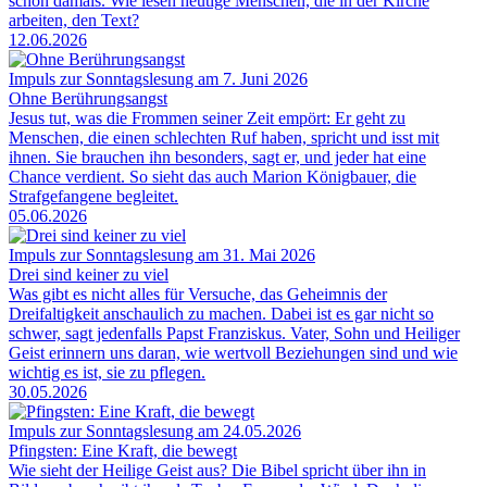
schon damals. Wie lesen heutige Menschen, die in der Kirche
arbeiten, den Text?
12.06.2026
Impuls zur Sonntagslesung am 7. Juni 2026
Ohne Berührungsangst
Jesus tut, was die Frommen seiner Zeit empört: Er geht zu
Menschen, die einen schlechten Ruf haben, spricht und isst mit
ihnen. Sie brauchen ihn besonders, sagt er, und jeder hat eine
Chance verdient. So sieht das auch Marion Königbauer, die
Strafgefangene begleitet.
05.06.2026
Impuls zur Sonntagslesung am 31. Mai 2026
Drei sind keiner zu viel
Was gibt es nicht alles für Versuche, das Geheimnis der
Dreifaltigkeit anschaulich zu machen. Dabei ist es gar nicht so
schwer, sagt jedenfalls Papst Franziskus. Vater, Sohn und Heiliger
Geist erinnern uns daran, wie wertvoll Beziehungen sind und wie
wichtig es ist, sie zu pflegen.
30.05.2026
Impuls zur Sonntagslesung am 24.05.2026
Pfingsten: Eine Kraft, die bewegt
Wie sieht der Heilige Geist aus? Die Bibel spricht über ihn in