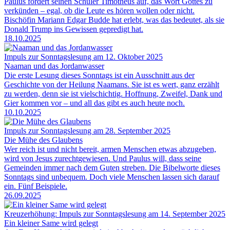
Paulus fordert seinen Schüler Timotheus auf, das Wort Gottes zu
verkünden – egal, ob die Leute es hören wollen oder nicht.
Bischöfin Mariann Edgar Budde hat erlebt, was das bedeutet, als sie
Donald Trump ins Gewissen gepredigt hat.
18.10.2025
Impuls zur Sonntagslesung am 12. Oktober 2025
Naaman und das Jordanwasser
Die erste Lesung dieses Sonntags ist ein Ausschnitt aus der
Geschichte von der Heilung Naamans. Sie ist es wert, ganz erzählt
zu werden, denn sie ist vielschichtig. Hoffnung, Zweifel, Dank und
Gier kommen vor – und all das gibt es auch heute noch.
10.10.2025
Impuls zur Sonntagslesung am 28. September 2025
Die Mühe des Glaubens
Wer reich ist und nicht bereit, armen Menschen etwas abzugeben,
wird von Jesus zurechtgewiesen. Und Paulus will, dass seine
Gemeinden immer nach dem Guten streben. Die Bibelworte dieses
Sonntags sind unbequem. Doch viele Menschen lassen sich darauf
ein. Fünf Beispiele.
26.09.2025
Kreuzerhöhung: Impuls zur Sonntagslesung am 14. September 2025
Ein kleiner Same wird gelegt