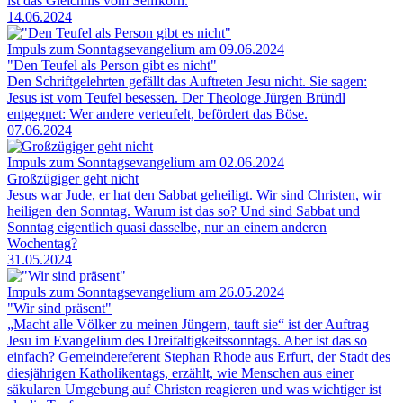
ist das Gleichnis vom Senfkorn.
14.06.2024
Impuls zum Sonntagsevangelium am 09.06.2024
"Den Teufel als Person gibt es nicht"
Den Schriftgelehrten gefällt das Auftreten Jesu nicht. Sie sagen:
Jesus ist vom Teufel besessen. Der Theologe Jürgen Bründl
entgegnet: Wer andere verteufelt, befördert das Böse.
07.06.2024
Impuls zum Sonntagsevangelium am 02.06.2024
Großzügiger geht nicht
Jesus war Jude, er hat den Sabbat geheiligt. Wir sind Christen, wir
heiligen den Sonntag. Warum ist das so? Und sind Sabbat und
Sonntag eigentlich quasi dasselbe, nur an einem anderen
Wochentag?
31.05.2024
Impuls zum Sonntagsevangelium am 26.05.2024
"Wir sind präsent"
„Macht alle Völker zu meinen Jüngern, tauft sie“ ist der Auftrag
Jesu im Evangelium des Dreifaltigkeitssonntags. Aber ist das so
einfach? Gemeindereferent Stephan Rhode aus Erfurt, der Stadt des
diesjährigen Katholikentags, erzählt, wie Menschen aus einer
säkularen Umgebung auf Christen reagieren und was wichtiger ist