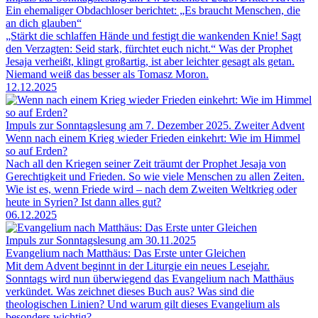
Ein ehemaliger Obdachloser berichtet: „Es braucht Menschen, die
an dich glauben“
„Stärkt die schlaffen Hände und festigt die wankenden Knie! Sagt
den Verzagten: Seid stark, fürchtet euch nicht.“ Was der Prophet
Jesaja verheißt, klingt großartig, ist aber leichter gesagt als getan.
Niemand weiß das besser als Tomasz Moron.
12.12.2025
Impuls zur Sonntagslesung am 7. Dezember 2025. Zweiter Advent
Wenn nach einem Krieg wieder Frieden einkehrt: Wie im Himmel
so auf Erden?
Nach all den Kriegen seiner Zeit träumt der Prophet Jesaja von
Gerechtigkeit und Frieden. So wie viele Menschen zu allen Zeiten.
Wie ist es, wenn Friede wird – nach dem Zweiten Weltkrieg oder
heute in Syrien? Ist dann alles gut?
06.12.2025
Impuls zur Sonntagslesung am 30.11.2025
Evangelium nach Matthäus: Das Erste unter Gleichen
Mit dem Advent beginnt in der Liturgie ein neues Lesejahr.
Sonntags wird nun überwiegend das Evangelium nach Matthäus
verkündet. Was zeichnet dieses Buch aus? Was sind die
theologischen Linien? Und warum gilt dieses Evangelium als
besonders wichtig?