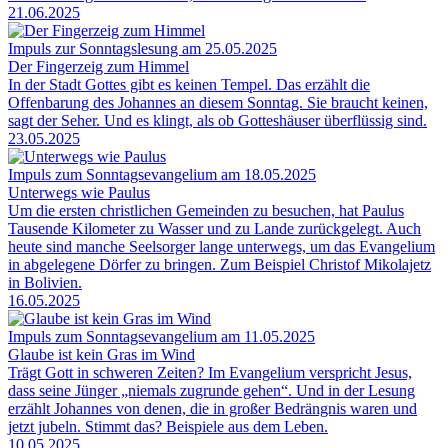
21.06.2025
Impuls zur Sonntagslesung am 25.05.2025
Der Fingerzeig zum Himmel
In der Stadt Gottes gibt es keinen Tempel. Das erzählt die
Offenbarung des Johannes an diesem Sonntag. Sie braucht keinen,
sagt der Seher. Und es klingt, als ob Gotteshäuser überflüssig sind.
23.05.2025
Impuls zum Sonntagsevangelium am 18.05.2025
Unterwegs wie Paulus
Um die ersten christlichen Gemeinden zu besuchen, hat Paulus
Tausende Kilometer zu Wasser und zu Lande zurückgelegt. Auch
heute sind manche Seelsorger lange unterwegs, um das Evangelium
in abgelegene Dörfer zu bringen. Zum Beispiel Christof Mikolajetz
in Bolivien.
16.05.2025
Impuls zum Sonntagsevangelium am 11.05.2025
Glaube ist kein Gras im Wind
Trägt Gott in schweren Zeiten? Im Evangelium verspricht Jesus,
dass seine Jünger „niemals zugrunde gehen“. Und in der Lesung
erzählt Johannes von denen, die in großer Bedrängnis waren und
jetzt jubeln. Stimmt das? Beispiele aus dem Leben.
10.05.2025