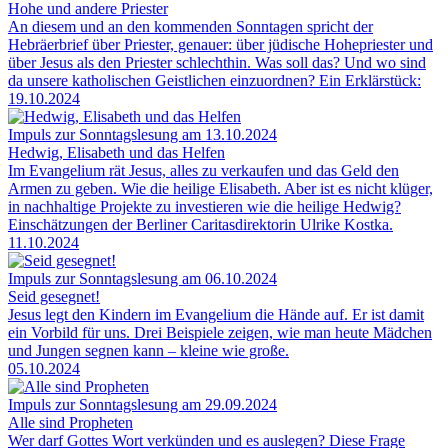
Hohe und andere Priester
An diesem und an den kommenden Sonntagen spricht der
Hebräerbrief über Priester, genauer: über jüdische Hohepriester und
über Jesus als den Priester schlechthin. Was soll das? Und wo sind
da unsere katholischen Geistlichen einzuordnen? Ein Erklärstück:
19.10.2024
Impuls zur Sonntagslesung am 13.10.2024
Hedwig, Elisabeth und das Helfen
Im Evangelium rät Jesus, alles zu verkaufen und das Geld den
Armen zu geben. Wie die heilige Elisabeth. Aber ist es nicht klüger,
in nachhaltige Projekte zu investieren wie die heilige Hedwig?
Einschätzungen der Berliner Caritasdirektorin Ulrike Kostka.
11.10.2024
Impuls zur Sonntagslesung am 06.10.2024
Seid gesegnet!
Jesus legt den Kindern im Evangelium die Hände auf. Er ist damit
ein Vorbild für uns. Drei Beispiele zeigen, wie man heute Mädchen
und Jungen segnen kann – kleine wie große.
05.10.2024
Impuls zur Sonntagslesung am 29.09.2024
Alle sind Propheten
Wer darf Gottes Wort verkünden und es auslegen? Diese Frage