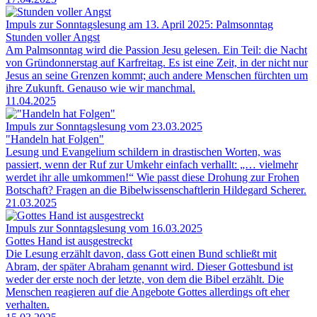
Impuls zur Sonntagslesung am 13. April 2025: Palmsonntag
Stunden voller Angst
Am Palmsonntag wird die Passion Jesu gelesen. Ein Teil: die Nacht
von Gründonnerstag auf Karfreitag. Es ist eine Zeit, in der nicht nur
Jesus an seine Grenzen kommt; auch andere Menschen fürchten um
ihre Zukunft. Genauso wie wir manchmal.
11.04.2025
Impuls zur Sonntagslesung vom 23.03.2025
"Handeln hat Folgen"
Lesung und Evangelium schildern in drastischen Worten, was
passiert, wenn der Ruf zur Umkehr einfach verhallt: „… vielmehr
werdet ihr alle umkommen!“ Wie passt diese Drohung zur Frohen
Botschaft? Fragen an die Bibelwissenschaftlerin Hildegard Scherer.
21.03.2025
Impuls zur Sonntagslesung vom 16.03.2025
Gottes Hand ist ausgestreckt
Die Lesung erzählt davon, dass Gott einen Bund schließt mit
Abram, der später Abraham genannt wird. Dieser Gottesbund ist
weder der erste noch der letzte, von dem die Bibel erzählt. Die
Menschen reagieren auf die Angebote Gottes allerdings oft eher
verhalten.