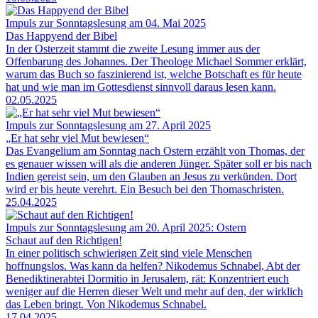
Impuls zur Sonntagslesung am 04. Mai 2025
Das Happyend der Bibel
In der Osterzeit stammt die zweite Lesung immer aus der
Offenbarung des Johannes. Der Theologe Michael Sommer erklärt,
warum das Buch so faszinierend ist, welche Botschaft es für heute
hat und wie man im Gottesdienst sinnvoll daraus lesen kann.
02.05.2025
Impuls zur Sonntagslesung am 27. April 2025
„Er hat sehr viel Mut bewiesen“
Das Evangelium am Sonntag nach Ostern erzählt von Thomas, der
es genauer wissen will als die anderen Jünger. Später soll er bis nach
Indien gereist sein, um den Glauben an Jesus zu verkünden. Dort
wird er bis heute verehrt. Ein Besuch bei den Thomaschristen.
25.04.2025
Impuls zur Sonntagslesung am 20. April 2025: Ostern
Schaut auf den Richtigen!
In einer politisch schwierigen Zeit sind viele Menschen
hoffnungslos. Was kann da helfen? Nikodemus Schnabel, Abt der
Benediktinerabtei Dormitio in Jerusalem, rät: Konzentriert euch
weniger auf die Herren dieser Welt und mehr auf den, der wirklich
das Leben bringt. Von Nikodemus Schnabel.
17.04.2025