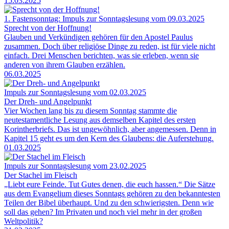
15.03.2025
1. Fastensonntag: Impuls zur Sonntagslesung vom 09.03.2025
Sprecht von der Hoffnung!
Glauben und Verkündigen gehören für den Apostel Paulus
zusammen. Doch über religiöse Dinge zu reden, ist für viele nicht
einfach. Drei Menschen berichten, was sie erleben, wenn sie
anderen von ihrem Glauben erzählen.
06.03.2025
Impuls zur Sonntagslesung vom 02.03.2025
Der Dreh- und Angelpunkt
Vier Wochen lang bis zu diesem Sonntag stammte die
neutestamentliche Lesung aus demselben Kapitel des ersten
Korintherbriefs. Das ist ungewöhnlich, aber angemessen. Denn in
Kapitel 15 geht es um den Kern des Glaubens: die Auferstehung.
01.03.2025
Impuls zur Sonntagslesung vom 23.02.2025
Der Stachel im Fleisch
„Liebt eure Feinde. Tut Gutes denen, die euch hassen.“ Die Sätze
aus dem Evangelium dieses Sonntags gehören zu den bekanntesten
Teilen der Bibel überhaupt. Und zu den schwierigsten. Denn wie
soll das gehen? Im Privaten und noch viel mehr in der großen
Weltpolitik?