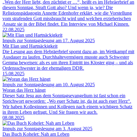
„Wen der Herr liebt, den züchtigt er …“, heißt es im Hebräerbrief an
diesem Sonntag. Straft Gott also? Und wenn ja, wie? Die
Religionspädagogin Annette Edenhofer erklärt, wie die Vorstellung
vom strafenden Gott missbraucht wird und welchen erzieherischen
Ansatz sie in der Bibel findet. Ein Interview von Michael Kinnen.
22.08.2025
Impuls zur Sonntagslesung am 17. August 2025
Mit Elan und Hartnäckigkeit
Die Lesung aus dem Hebräerbrief spornt dazu an, im Wettkampf mit
Ausdauer zu laufen. Durchhaltevermögen musste auch Schwester
Gemma beweisen: als es um ihren Eintritt ins Kloster ging – und als
Ordensschwester in der ehemaligen DDR.
15.08.2025
Impuls zur Sonntagslesung am 10. August 2025
Woran das Herz hängt
Dieser Satz Jesu aus dem Sonntagsevangelium ist fast schon ein
Sprichwort geworden: „Wo euer Schatz ist, da ist auch euer Herz“.
Wir haben Kolleginnen und Kollegen nach einem wichtigen Schatz
in ihrem Leben gefragt. Und Sie fragen wir auch.
08.08.2025
Impuls zur Sonntagslesung am 3. August 2025
Das Buch Kohelet: Nah am Leben