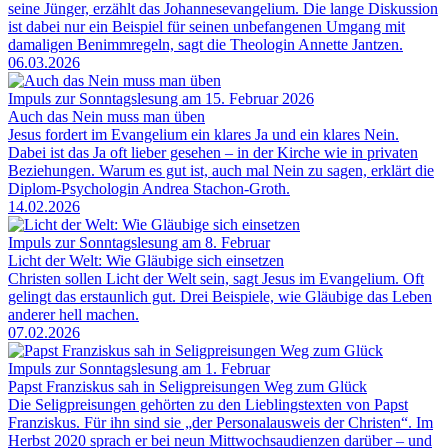
seine Jünger, erzählt das Johannesevangelium. Die lange Diskussion
ist dabei nur ein Beispiel für seinen unbefangenen Umgang mit
damaligen Benimmregeln, sagt die Theologin Annette Jantzen.
06.03.2026
Impuls zur Sonntagslesung am 15. Februar 2026
Auch das Nein muss man üben
Jesus fordert im Evangelium ein klares Ja und ein klares Nein.
Dabei ist das Ja oft lieber gesehen – in der Kirche wie in privaten
Beziehungen. Warum es gut ist, auch mal Nein zu sagen, erklärt die
Diplom-Psychologin Andrea Stachon-Groth.
14.02.2026
Impuls zur Sonntagslesung am 8. Februar
Licht der Welt: Wie Gläubige sich einsetzen
Christen sollen Licht der Welt sein, sagt Jesus im Evangelium. Oft
gelingt das erstaunlich gut. Drei Beispiele, wie Gläubige das Leben
anderer hell machen.
07.02.2026
Impuls zur Sonntagslesung am 1. Februar
Papst Franziskus sah in Seligpreisungen Weg zum Glück
Die Seligpreisungen gehörten zu den Lieblingstexten von Papst
Franziskus. Für ihn sind sie „der Personalausweis der Christen“. Im
Herbst 2020 sprach er bei neun Mittwochsaudienzen darüber – und