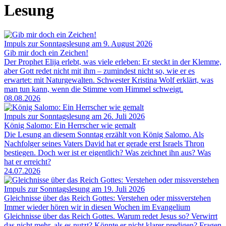
Lesung
Impuls zur Sonntagslesung am 9. August 2026
Gib mir doch ein Zeichen!
Der Prophet Elija erlebt, was viele erleben: Er steckt in der Klemme,
aber Gott redet nicht mit ihm – zumindest nicht so, wie er es
erwartet: mit Naturgewalten. Schwester Kristina Wolf erklärt, was
man tun kann, wenn die Stimme vom Himmel schweigt.
08.08.2026
Impuls zur Sonntagslesung am 26. Juli 2026
König Salomo: Ein Herrscher wie gemalt
Die Lesung an diesem Sonntag erzählt von König Salomo. Als
Nachfolger seines Vaters David hat er gerade erst Israels Thron
bestiegen. Doch wer ist er eigentlich? Was zeichnet ihn aus? Was
hat er erreicht?
24.07.2026
Impuls zur Sonntagslesung am 19. Juli 2026
Gleichnisse über das Reich Gottes: Verstehen oder missverstehen
Immer wieder hören wir in diesen Wochen im Evangelium
Gleichnisse über das Reich Gottes. Warum redet Jesus so? Verwirrt
das nicht mehr, als es nutzt? Könnte er nicht klarer predigen? Fragen