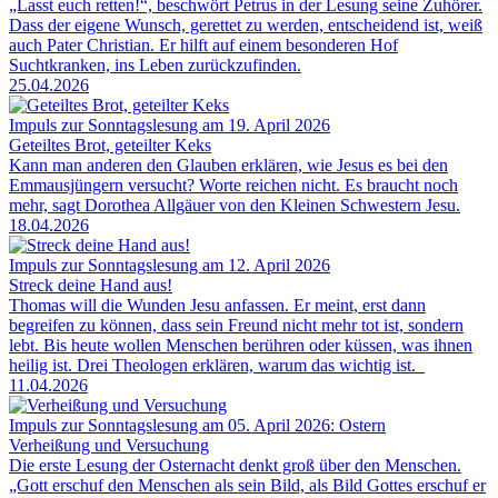
„Lasst euch retten!“, beschwört Petrus in der Lesung seine Zuhörer.
Dass der eigene Wunsch, gerettet zu werden, entscheidend ist, weiß
auch Pater Christian. Er hilft auf einem besonderen Hof
Suchtkranken, ins Leben zurückzufinden.
25.04.2026
Impuls zur Sonntagslesung am 19. April 2026
Geteiltes Brot, geteilter Keks
Kann man anderen den Glauben erklären, wie Jesus es bei den
Emmausjüngern versucht? Worte reichen nicht. Es braucht noch
mehr, sagt Dorothea Allgäuer von den Kleinen Schwestern Jesu.
18.04.2026
Impuls zur Sonntagslesung am 12. April 2026
Streck deine Hand aus!
Thomas will die Wunden Jesu anfassen. Er meint, erst dann
begreifen zu können, dass sein Freund nicht mehr tot ist, sondern
lebt. Bis heute wollen Menschen berühren oder küssen, was ihnen
heilig ist. Drei Theologen erklären, warum das wichtig ist.
11.04.2026
Impuls zur Sonntagslesung am 05. April 2026: Ostern
Verheißung und Versuchung
Die erste Lesung der Osternacht denkt groß über den Menschen.
„Gott erschuf den Menschen als sein Bild, als Bild Gottes erschuf er