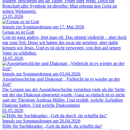
Bildern, beschreibt ihn als Taube, Feuer oder Wind. Doch die
Botschaft aller Symbole ist dieselbe: Man erkennt den Geist an
seinen Wirkungen.
23.05.2026
Impuls zur Sonntagslesung am 17. Mai 2026
Genau so ist Gott
Gott ist ganz anders, hört man oft. Das stimmt vielleicht – aber doch
nur zum Teil. Denn wir haben ihn zwar nie gesehen, aber dafür
kennen wir Jesus. Und es ist nicht verwegen, von ihm auf seinen
Vater zu schließen.
16.05.2026
Impuls zur Sonntagslesung am 03.04.2026
Apostelgeschichte und Diakonat: „Vielleicht ist es wieder an der
Zeit“
Die Lesung aus der Apostelgeschichte verstehen viele als die Stelle,
mit der das Diakonat eingesetzt wurde. Ganz so einfach ist es nicht,
sagt der Theologe Andreas Müller. Und erzählt, welche Aufgaben
Diakone hatten. Und welche Diakoninnen
01.05.2026
Impuls zur Sonntagslesung am 26.04.2026
Hilfe für Suchtkranke: „Geh da durch, du schaffst das“