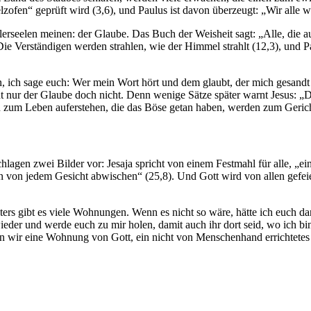
zofen“ geprüft wird (3,6), und Paulus ist davon überzeugt: „Wir alle 
erseelen meinen: der Glaube. Das Buch der Weisheit sagt: „Alle, die a
ie Verständigen werden strahlen, wie der Himmel strahlt (12,3), und Pau
 ich sage euch: Wer mein Wort hört und dem glaubt, der mich gesandt h
t nur der Glaube doch nicht. Denn wenige Sätze später warnt Jesus: „D
zum Leben auferstehen, die das Böse getan haben, werden zum Gericht
gen zwei Bilder vor: Jesaja spricht von einem Festmahl für alle, „ein
en von jedem Gesicht abwischen“ (25,8). Und Gott wird von allen gefeier
rs gibt es viele Wohnungen. Wenn es nicht so wäre, hätte ich euch da
eder und werde euch zu mir holen, damit auch ihr dort seid, wo ich bin
en wir eine Wohnung von Gott, ein nicht von Menschenhand errichtete