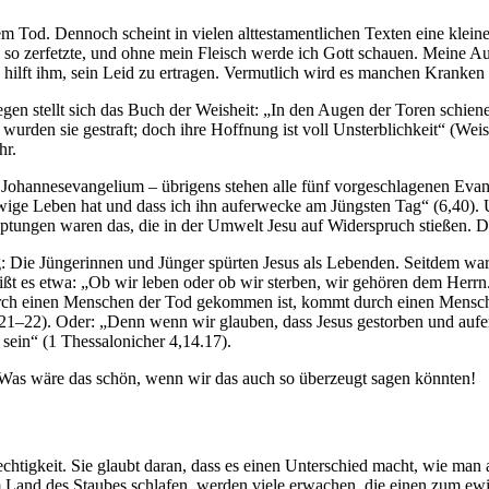
em Tod. Dennoch scheint in vielen alttestamentlichen Texten eine klei
 so zerfetzte, und ohne mein Fleisch werde ich Gott schauen. Meine Au
ie hilft ihm, sein Leid zu ertragen. Vermutlich wird es manchen Kranke
gen stellt sich das Buch der Weisheit: „In den Augen der Toren schiene
wurden sie gestraft; doch ihre Hoffnung ist voll Unsterblichkeit“ (Wei
hr.
annesevangelium – übrigens stehen alle fünf vorgeschlagenen Evangel
 ewige Leben hat und dass ich ihn auferwecke am Jüngsten Tag“ (6,40).
auptungen waren das, die in der Umwelt Jesu auf Widerspruch stießen. D
 Die Jüngerinnen und Jünger spürten Jesus als Lebenden. Seitdem war
t es etwa: „Ob wir leben oder ob wir sterben, wir gehören dem Herrn.
rch einen Menschen der Tod gekommen ist, kommt durch einen Mensche
21–22). Oder: „Denn wenn wir glauben, dass Jesus gestorben und aufers
ein“ (1 Thessalonicher 4,14.17).
 Was wäre das schön, wenn wir das auch so überzeugt sagen könnten!
htigkeit. Sie glaubt daran, dass es einen Unterschied macht, wie man a
m Land des Staubes schlafen, werden viele erwachen, die einen zum e