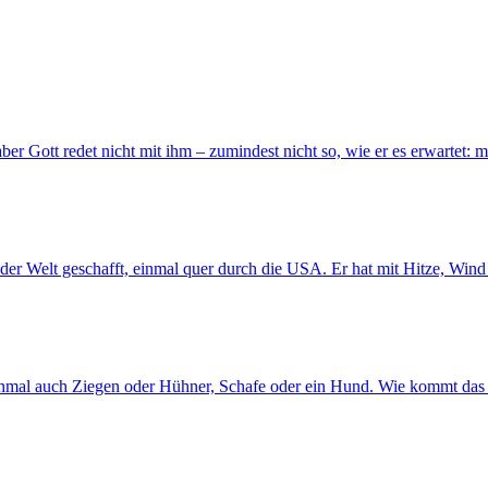
aber Gott redet nicht mit ihm – zumindest nicht so, wie er es erwartet:
der Welt geschafft, einmal quer durch die USA. Er hat mit Hitze, Win
chmal auch Ziegen oder Hühner, Schafe oder ein Hund. Wie kommt das 