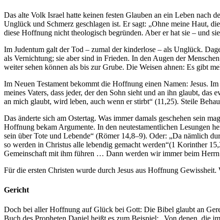
Das alte Volk Israel hatte keinen festen Glauben an ein Leben nach d
Unglück und Schmerz geschlagen ist. Er sagt: „Ohne meine Haut, die
diese Hoffnung nicht theologisch begründen. Aber er hat sie – und s
Im Judentum galt der Tod – zumal der kinderlose – als Unglück. Dage
als Vernichtung; sie aber sind in Frieden. In den Augen der Menschen 
weiter sehen können als bis zur Grube. Die Weisen ahnen: Es gibt me
Im Neuen Testament bekommt die Hoffnung einen Namen: Jesus. Im Joh
meines Vaters, dass jeder, der den Sohn sieht und an ihn glaubt, das
an mich glaubt, wird leben, auch wenn er stirbt“ (11,25). Steile Beh
Das änderte sich am Ostertag. Was immer damals geschehen sein mag:
Hoffnung bekam Argumente. In den neutestamentlichen Lesungen heiß
sein über Tote und Lebende“ (Römer 14,8–9). Oder: „Da nämlich du
so werden in Christus alle lebendig gemacht werden“(1 Korinther 15,
Gemeinschaft mit ihm führen … Dann werden wir immer beim Herrn s
Für die ersten Christen wurde durch Jesus aus Hoffnung Gewissheit.
Gericht
Doch bei aller Hoffnung auf Glück bei Gott: Die Bibel glaubt an Gerec
Buch des Propheten Daniel heißt es zum Beispiel: „Von denen, die i