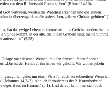
werden vor dem Richterstuhl Gottes stehen“ (Römer 14,10).
uf Gott vertrauen, werden die Wahrheit erkennen und die Treuen
lus ist überzeugt, dass alle auferstehen, „die zu Christus gehören“ (1
at, hat das ewige Leben; er kommt nicht ins Gericht, sondern ist aus
ie Stunde kommt, in der alle, die in den Gräbern sind, meine Stimme
 auferstehen“ (5,28).
 Gelage mit erlesenen Weinen, mit den feinsten, fetten Speisen“
t: „Das ist der Herr, auf ihn haben wir gehofft. Wir wollen jubeln
nn gesagt: Ich gehe, um einen Platz für euch vorzubereiten? Wenn ich
“ (Johannes 14,2–3). Ähnlich formuliert es der 2. Korintherbrief:
s ewiges Haus im Himmel“ (5,1). Und darauf kann man sich doch