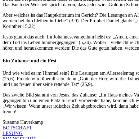
Das Buch der Weisheit spricht davon, dass jeder wie „Gold im Schmel
Aber welches ist das Hauptkriterium im Gericht? Die Lesungen an All
werden bei ihm bleiben in Liebe“ (3,9). Der Prophet Daniel glaubt: „D
Korinther 15,22).
Jesus glaubt das auch. Im Johannesevangelium heißt es: „Amen, amen,
dem Tod ins Leben hinübergegangen“ (5,24). Wobei – vielleicht reich
hören und herauskommen werden: Die das Gute getan haben, werden 
Ein Zuhause und ein Fest
Und wie wird es im Himmel sein? Die Lesungen am Allerseelentag schla
(25,6). Freude wird überall sein, denn „Gott, der Herr, wird die Trän
und uns freuen über seine rettende Tat“ (25,9).
Das zweite Bild stammt von Jesus, das Zuhause: „Im Haus meines Vate
gegangen bin und einen Platz für euch vorbereitet habe, komme ich wi
„Wir wissen: Wenn unser irdisches Zelt abgebrochen wird, dann hab
freuen!
Susanne Haverkamp
BOTSCHAFT
LESUNG
EVANGELIUM