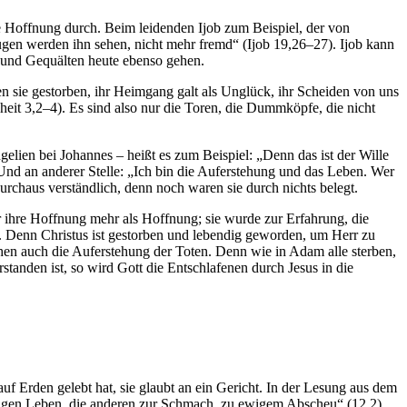
ne Hoffnung durch. Beim leidenden Ijob zum Beispiel, der von
gen werden ihn sehen, nicht mehr fremd“ (Ijob 19,26–27). Ijob kann
n und Gequälten heute ebenso gehen.
n sie gestorben, ihr Heimgang galt als Unglück, ihr Scheiden von uns
sheit 3,2–4). Es sind also nur die Toren, die Dummköpfe, die nicht
ien bei Johannes – heißt es zum Beispiel: „Denn das ist der Wille
 Und an anderer Stelle: „Ich bin die Auferstehung und das Leben. Wer
urchaus verständlich, denn noch waren sie durch nichts belegt.
 ihre Hoffnung mehr als Hoffnung; sie wurde zur Erfahrung, die
 Denn Christus ist gestorben und lebendig geworden, um Herr zu
n auch die Auferstehung der Toten. Denn wie in Adam alle sterben,
tanden ist, so wird Gott die Entschlafenen durch Jesus in die
uf Erden gelebt hat, sie glaubt an ein Gericht. In der Lesung aus dem
wigen Leben, die anderen zur Schmach, zu ewigem Abscheu“ (12,2).