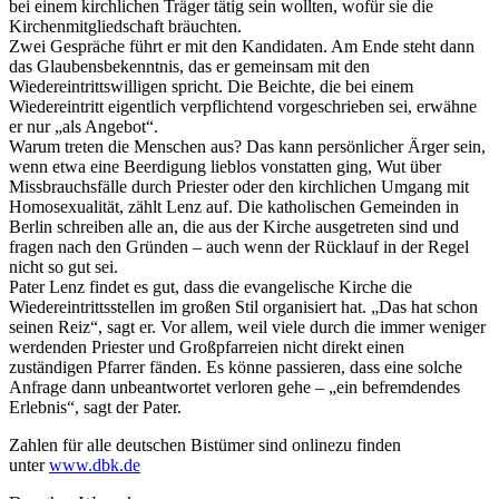
bei einem kirchlichen Träger tätig sein wollten, wofür sie die
Kirchenmitgliedschaft bräuchten.
Zwei Gespräche führt er mit den Kandidaten. Am Ende steht dann
das Glaubensbekenntnis, das er gemeinsam mit den
Wiedereintrittswilligen spricht. Die Beichte, die bei einem
Wiedereintritt eigentlich verpflichtend vorgeschrieben sei, erwähne
er nur „als Angebot“.
Warum treten die Menschen aus? Das kann persönlicher Ärger sein,
wenn etwa eine Beerdigung lieblos vonstatten ging, Wut über
Missbrauchsfälle durch Priester oder den kirchlichen Umgang mit
Homosexualität, zählt Lenz auf. Die katholischen Gemeinden in
Berlin schreiben alle an, die aus der Kirche ausgetreten sind und
fragen nach den Gründen – auch wenn der Rücklauf in der Regel
nicht so gut sei.
Pater Lenz findet es gut, dass die evangelische Kirche die
Wiedereintrittsstellen im großen Stil organisiert hat. „Das hat schon
seinen Reiz“, sagt er. Vor allem, weil viele durch die immer weniger
werdenden Priester und Großpfarreien nicht direkt einen
zuständigen Pfarrer fänden. Es könne passieren, dass eine solche
Anfrage dann unbeantwortet verloren gehe – „ein befremdendes
Erlebnis“, sagt der Pater.
Zahlen für alle deutschen Bistümer sind onlinezu finden
unter
www.dbk.de