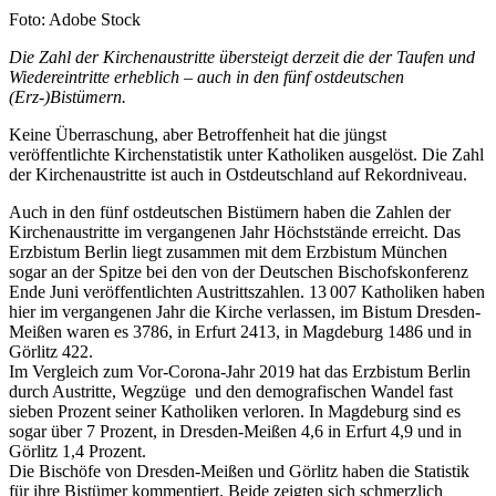
Nachweis
Foto: Adobe Stock
Caption
Die Zahl der Kirchenaustritte übersteigt derzeit die der Taufen und
Wiedereintritte erheblich – auch in den fünf ostdeutschen
(Erz-)Bistümern.
Keine Überraschung, aber Betroffenheit hat die jüngst
veröffentlichte Kirchenstatistik unter Katholiken ausgelöst. Die Zahl
der Kirchenaustritte ist auch in Ostdeutschland auf Rekordniveau.
Auch in den fünf ostdeutschen Bistümern haben die Zahlen der
Kirchenaustritte im vergangenen Jahr Höchststände erreicht. Das
Erzbistum Berlin liegt zusammen mit dem Erzbistum München
sogar an der Spitze bei den von der Deutschen Bischofskonferenz
Ende Juni veröffentlichten Austrittszahlen. 13 007 Katholiken haben
hier im vergangenen Jahr die Kirche verlassen, im Bistum Dresden-
Meißen waren es 3786, in Erfurt 2413, in Magdeburg 1486 und in
Görlitz 422.
Im Vergleich zum Vor-Corona-Jahr 2019 hat das Erzbistum Berlin
durch Austritte, Wegzüge und den demografischen Wandel fast
sieben Prozent seiner Katholiken verloren. In Magdeburg sind es
sogar über 7 Prozent, in Dresden-Meißen 4,6 in Erfurt 4,9 und in
Görlitz 1,4 Prozent.
Die Bischöfe von Dresden-Meißen und Görlitz haben die Statistik
für ihre Bistümer kommentiert. Beide zeigten sich schmerzlich