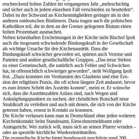
erschreckend hohen Zahlen im vergangenen Jahr „mehrschichtig
und sicher auch in jedem einzelnen Fall verschieden zu beurteilen“.
Dabei ist der Schwund an Kirchenmitgliedern geringer als in den
anderen ostdeutschen Bistümern. Dazu tragen auch die polnischen
Katholiken teil, die in dem an der Grenze gelegenen Bistum einen
hohen Prozentsatz ausmachen.
Neben krisenhaften Erscheinungen in der Kirche sieht Bischof Ipolt
auch die insgesamt schwindende Bindungskraft in der Gesellschaft
als wichtige Ursache für den Kirchenaustritt. Dass die
Bindungskraft schwächer geworden sei, spürten auch Vereine und
Parteien und andere gesellschaftliche Gruppen. „Das treue Stehen
zu einer Gemeinschaft, die natürlich auch Fehler und Schwächen
hat, ist offensichtlich schwieriger geworden“, stellt Wolfgang Ipolt
fest. „Dazu kommen ein Verdunsten des Glaubens und eine Ero-
sion der religiösen Praxis, die oft schon längere Zeit andauert, bevor
es zum letzten Schritt des Austritts kommt“, meint er. Er wünsche
sich, dass die Austrittszahlen Anlass sind, nach Wegen und
Anknüpfungspunkten zu suchen, der christlichen Botschaft neue
Strahlkraft zu verleihen und auch mit denen, die sich von der Kirche
getrennt haben, erneut in Kontakt zu kommen.
Die Kirche verlassen kann man in Deutschland ohne jeden weiteren
Kirchenkontakt: beim Standesamt, Einwohnermeldeamt oder
Amtsgericht. Wer zurück will, muss sich an seinen Pfarrer wenden –
oder an spezielle kirchliche Wiedereintrittstellen.
Die evangelische Kirche bietet bundesweit geschätzte rund 200