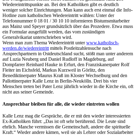
Wiedereintrittspunkte an. Bei den Katholiken gibt es deutlich
weniger solcher Einrichtungen. Man kann auch erst einmal die Info-
Hotline zum katholischen Wiedereintritt wählen: Unter der
Telefonnummer 0 18 01 / 30 10 10 informieren Bistumsmitarbeiter
aus Mainz und Speyer grundsätzlich über das Prozedere. Etwa muss
ein Formular ausgefüllt werden, das vom zuständigen
Generalvikariat unterschrieben wird.
Wenn man zum Thema Wiedereintritt unter
www.katholisch-
werden.de/wiedereintritt
mittels Postleitzahlensuche nach
Ansprechpartnern in Ostdeutschland sucht, stößt man unter anderem
auf Luzia Neuberg und Daniel Rudloff in Magdeburg, auf
Dompfarrer Reinhard Hauke in Erfurt, den Franziskanerpater Rolf
Fleiter im Eichsfeld, Markus Kurzweil in Görlitz, den
Benediktinerpater Maurus Kraß im Kloster Wechselburg und den
Pallottinerpater Kalle Lenz in Berlin-Neukölln. Drei bis vier
Menschen treten bei Pater Lenz jährlich wieder in die Kirche ein, oft
nicht aus seiner Gemeinde.
Ansprechbar bleiben für alle, die wieder eintreten wollen
Kalle Lenz mag die Gespräche, die er mit den wieder interessierten
Ex-Katholiken führt: „Das ist oft sehr berührend. Die Leute sind
ehrlich. Manche vermissen die Gemeinschaft, andere die spirituelle
Kraft.“ Wieder andere kämen, weil sie als Lehrer oder Sozialarbeiter