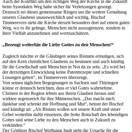
Auch der Konflikt um den richtigen Weg der Kirche in die Zukunft
beim Synodalen Weg habe sicher für Verletzungen gesorgt.
Dennoch sei dieses gemeinsame Ringen um die weitere Gestaltung
unseres Glaubens unausweichlich und wichtig. Bischof
Timmerevers sieht die Kirche derzeit besonders dort auf einem guten
Weg, wo es ihr gelinge, Menschen nicht auszugrenzen, sondern in
ihrer Vielfalt anzunehmen und wertzuschätzen.
„Bezeugt weiterhin die Liebe Gottes zu den Menschen!“
Zugleich möchte er die Gläubigen seines Bistums ermutigen, sich
auf den Kern christlichen Glaubens zu besinnen und auch künftig
für die Gesellschaft und Menschen in Not da zu sein. „Es wird bei
der derzeitigen Entwicklung keine Patentrezepte und schnellen
Lösungen geben“, ist Timmerevers überzeugt.
Von seinen täglichen Begegnungen in Sachsen und Thüringen
könne er dennoch berichten, dass er viel Gutes wahrnehme.
Christen in der Region lebten aus ihrem Glauben heraus und
wirkten segensreich für ihre Mitmenschen. „Das macht mich
dankbar und schenkt mir Hoffnung und Mut“, betont der Bischof
und kündigt an: „Als Bistum wollen wir unsere Kraft und unser
Gebet weiterhin dafür einsetzen, die frohe Botschaft des lebendigen
Gottes und seine Liebe zu den Menschen auch in Zukunft zu
verkünden.“
Der Görlitzer Bischof Wolfgang Ipolt sieht die Ursache für die