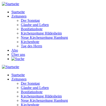
Direkt
zum
Startseite
Inhalt
Zeitungen
Main
Der Sonntag
navigation
Glaube und Leben
Bonifatiusbote
Kirchenzeitung Hildesheim
Neue Kirchenzeitung Hamburg
Kirchenbote
Tag des Herrn
Abo
Über uns
Startseite
Zeitungen
Main
Der Sonntag
navigation
Glaube und Leben
Bonifatiusbote
Kirchenzeitung Hildesheim
Neue Kirchenzeitung Hamburg
Kirchenbote