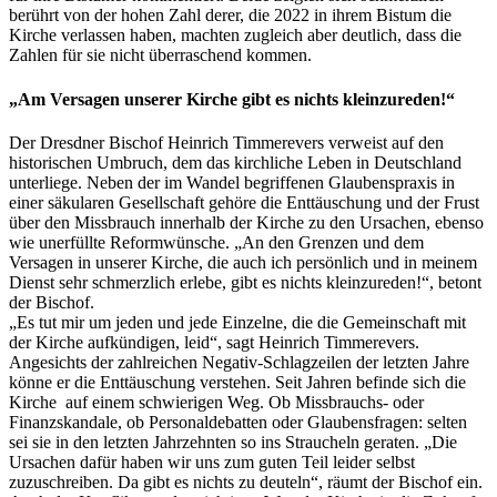
berührt von der hohen Zahl derer, die 2022 in ihrem Bistum die
Kirche verlassen haben, machten zugleich aber deutlich, dass die
Zahlen für sie nicht überraschend kommen.
„Am Versagen unserer Kirche gibt es nichts kleinzureden!“
Der Dresdner Bischof Heinrich Timmerevers verweist auf den
historischen Umbruch, dem das kirchliche Leben in Deutschland
unterliege. Neben der im Wandel begriffenen Glaubenspraxis in
einer säkularen Gesellschaft gehöre die Enttäuschung und der Frust
über den Missbrauch innerhalb der Kirche zu den Ursachen, ebenso
wie unerfüllte Reformwünsche. „An den Grenzen und dem
Versagen in unserer Kirche, die auch ich persönlich und in meinem
Dienst sehr schmerzlich erlebe, gibt es nichts kleinzureden!“, betont
der Bischof.
„Es tut mir um jeden und jede Einzelne, die die Gemeinschaft mit
der Kirche aufkündigen, leid“, sagt Heinrich Timmerevers.
Angesichts der zahlreichen Negativ-Schlagzeilen der letzten Jahre
könne er die Enttäuschung verstehen. Seit Jahren befinde sich die
Kirche auf einem schwierigen Weg. Ob Missbrauchs- oder
Finanzskandale, ob Personaldebatten oder Glaubensfragen: selten
sei sie in den letzten Jahrzehnten so ins Straucheln geraten. „Die
Ursachen dafür haben wir uns zum guten Teil leider selbst
zuzuschreiben. Da gibt es nichts zu deuteln“, räumt der Bischof ein.