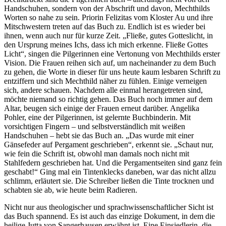
Handschuhen, sondern von der Abschrift und davon, Mechthilds
Worten so nahe zu sein. Priorin Felizitas vom Kloster Au und ihre
Mitschwestern treten auf das Buch zu. Endlich ist es wieder bei
ihnen, wenn auch nur für kurze Zeit. „Fließe, gutes Gotteslicht, in
den Ursprung meines Ichs, dass ich mich erkenne. Fließe Gottes
Licht“, singen die Pilgerinnen eine Vertonung von Mechthilds erster
Vision. Die Frauen reihen sich auf, um nacheinander zu dem Buch
zu gehen, die Worte in dieser für uns heute kaum lesbaren Schrift zu
entziffern und sich Mechthild näher zu fühlen. Einige verneigen
sich, andere schauen. Nachdem alle einmal herangetreten sind,
möchte niemand so richtig gehen. Das Buch noch immer auf dem
Altar, beugen sich einige der Frauen erneut darüber. Angelika
Pohler, eine der Pilgerinnen, ist gelernte Buchbinderin. Mit
vorsichtigen Fingern – und selbstverständlich mit weißen
Handschuhen – hebt sie das Buch an. „Das wurde mit einer
Gänsefeder auf Pergament geschrieben“, erkennt sie. „Schaut nur,
wie fein die Schrift ist, obwohl man damals noch nicht mit
Stahlfedern geschrieben hat. Und die Pergamentseiten sind ganz fein
geschabt!“ Ging mal ein Tintenklecks daneben, war das nicht allzu
schlimm, erläutert sie. Die Schreiber ließen die Tinte trocknen und
schabten sie ab, wie heute beim Radieren.
Nicht nur aus theologischer und sprachwissenschaftlicher Sicht ist
das Buch spannend. Es ist auch das einzige Dokument, in dem die
heilige Jutta von Sangerhausen erwähnt ist. Eine Einsiedlerin, die