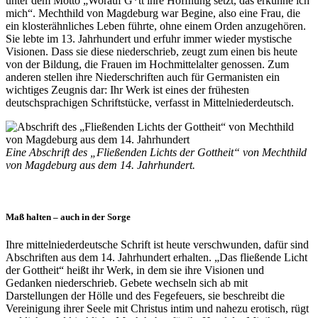
unter dem Motto „Worauf G*tt ihre Hoffnung setzt, das erkühne ich
mich“. Mechthild von Magdeburg war Begine, also eine Frau, die
ein klosterähnliches Leben führte, ohne einem Orden anzugehören.
Sie lebte im 13. Jahrhundert und erfuhr immer wieder mystische
Visionen. Dass sie diese niederschrieb, zeugt zum einen bis heute
von der Bildung, die Frauen im Hochmittelalter genossen. Zum
anderen stellen ihre Niederschriften auch für Germanisten ein
wichtiges Zeugnis dar: Ihr Werk ist eines der frühesten
deutschsprachigen Schriftstücke, verfasst in Mittelniederdeutsch.
Eine Abschrift des „Fließenden Lichts der Gottheit“ von Mechthild
von Magdeburg aus dem 14. Jahrhundert.
Maß halten – auch in der Sorge
Ihre mittelniederdeutsche Schrift ist heute verschwunden, dafür sind
Abschriften aus dem 14. Jahrhundert erhalten. „Das fließende Licht
der Gottheit“ heißt ihr Werk, in dem sie ihre Visionen und
Gedanken niederschrieb. Gebete wechseln sich ab mit
Darstellungen der Hölle und des Fegefeuers, sie beschreibt die
Vereinigung ihrer Seele mit Christus intim und nahezu erotisch, rügt