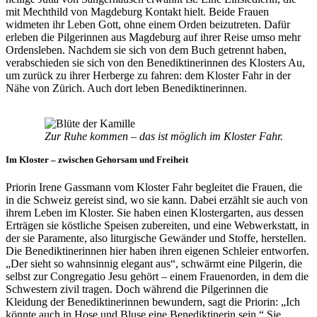
mit Mechthild von Magdeburg Kontakt hielt. Beide Frauen
widmeten ihr Leben Gott, ohne einem Orden beizutreten. Dafür
erleben die Pilgerinnen aus Magdeburg auf ihrer Reise umso mehr
Ordensleben. Nachdem sie sich von dem Buch getrennt haben,
verabschieden sie sich von den Benediktinerinnen des Klosters Au,
um zurück zu ihrer Herberge zu fahren: dem Kloster Fahr in der
Nähe von Zürich. Auch dort leben Benediktinerinnen.
Zur Ruhe kommen – das ist möglich im Kloster Fahr.
Im Kloster – zwischen Gehorsam und Freiheit
Priorin Irene Gassmann vom Kloster Fahr begleitet die Frauen, die
in die Schweiz gereist sind, wo sie kann. Dabei erzählt sie auch von
ihrem Leben im Kloster. Sie haben einen Klostergarten, aus dessen
Erträgen sie köstliche Speisen zubereiten, und eine Webwerkstatt, in
der sie Paramente, also liturgische Gewänder und Stoffe, herstellen.
Die Benediktinerinnen hier haben ihren eigenen Schleier entworfen.
„Der sieht so wahnsinnig elegant aus“, schwärmt eine Pilgerin, die
selbst zur Congregatio Jesu gehört – einem Frauenorden, in dem die
Schwestern zivil tragen. Doch während die Pilgerinnen die
Kleidung der Benediktinerinnen bewundern, sagt die Priorin: „Ich
könnte auch in Hose und Bluse eine Benediktinerin sein.“ Sie