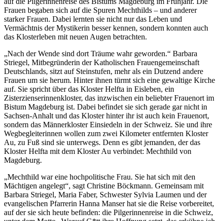
auf die Pilgerinnenreise des Bistums Magdeburg im Frühjahr. Die
Frauen begaben sich auf die Spuren Mechthilds – und anderer
starker Frauen. Dabei lernten sie nicht nur das Leben und
Vermächtnis der Mystikerin besser kennen, sondern konnten auch
das Klosterleben mit neuen Augen betrachten.
„Nach der Wende sind dort Träume wahr geworden.“ Barbara
Striegel, Mitbegründerin der Katholischen Frauengemeinschaft
Deutschlands, sitzt auf Steinstufen, mehr als ein Dutzend andere
Frauen um sie herum. Hinter ihnen türmt sich eine gewaltige Kirche
auf. Sie spricht über das Kloster Helfta in Eisleben, ein
Zisterzienserinnenkloster, das inzwischen ein beliebter Frauenort im
Bistum Magdeburg ist. Dabei befindet sie sich gerade gar nicht in
Sachsen-Anhalt und das Kloster hinter ihr ist auch kein Frauenort,
sondern das Männerkloster Einsiedeln in der Schweiz. Sie und ihre
Wegbegleiterinnen wollen zum zwei Kilometer entfernten Kloster
Au, zu Fuß sind sie unterwegs. Denn es gibt jemanden, der das
Kloster Helfta mit dem Kloster Au verbindet: Mechthild von
Magdeburg.
„Mechthild war eine hochpolitische Frau. Sie hat sich mit den
Mächtigen angelegt“, sagt Christine Böckmann. Gemeinsam mit
Barbara Striegel, Maria Faber, Schwester Sylvia Laumen und der
evangelischen Pfarrerin Hanna Manser hat sie die Reise vorbereitet,
auf der sie sich heute befinden: die Pilgerinnenreise in die Schweiz,