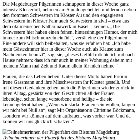
Die Magdeburger Pilgerinnen schnuppern in dieser Woche ganz
intensiv Klosterluft, nehmen am Stundengebet teil und lernen neben
den frommen Schwestern im Kloster Au und den engagierten
Schwestern im Kloster Fahr auch Schwestern in zivil – etwa aus
dem ökumenischen Katharinawerk in Basel – kennen. „Die
Schwestern hier haben einen feinen, hintersinnigen Humor, der mich
immer zum Mitschmunzeln einlädt“, verrät eine der Pilgerinnen.
Eine andere will sich beibehalten, was sie erfahren hat: „Ich habe
mein Gästezimmer hier in dieser Woche auch als Klause zum
Nachdenken benutzt“, sagt sie, „dieses Gefühl möchte ich mit nach
Hause nehmen: dass ich mir auch in meiner Wohnung daheim mit
meinem Mann mal Zeit und Raum allein für mich nehme.“
Frauen, die das Leben lieben. Unter dieses Motto haben Priorin
Irene Gassmann und ihre Mitschwestern ihr Kloster gestellt. Und
mit diesem Gedanken gehen auch die Pilgerinnen wieder zurück in
ihren Alltag, gestärkt von den Geschichten all der Frauen –
lebendige, schon lange verstorbene und heilige – die sie
kennengelernt haben. „Wenn wir starke Frauen sein wollen, fangen
wir nicht bei Null an“, sagt Mit-Organisatorin Christine Böckmann,
„sondern wir können auf dem aufbauen, was vorher war. Und da
können wir uns glücklich schätzen.“
Teilnehmerinnen der Pilgerfahrt des Bistums Magdeburg.