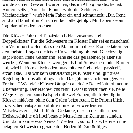
würde sich ein Gewand wünschen, das im Alltag praktischer ist.
Andererseits: „Auch bei Frauen wirkt der Schleier als
Machtzeichen“, wirft Maria Faber ein und schmunzelt: „Dir, Irene,
sind am Bahnhof in Zürich einfach alle gefolgt. Mir haben sie am
Tag darauf widersprochen.“
Die Klöster Fahr und Einsiedeln bilden zusammen ein
Doppelkloster. Für die Schwestern im Kloster Fahr sei es manchmal
ein Wehrmutstropfen, dass den Männern in dieser Konstellation bei
den meisten Fragen die letzte Entscheidung obliegt. Gleichzeitig,
sagt Priorin Irene Gassmann, sehe sie das gelassener, je älter sie
werde. „Wenn ein Kloster weniger als fünf Schwestern oder Brüder
hat, wird in Rom entschieden, was mit den Gebäuden passiert“,
erzählt sie. „Da wir kein selbstständiges Kloster sind, gilt diese
Regelung für uns allerdings nicht. Das gibt uns auch eine gewisse
Freiheit.“ Wie viele Klöster kämpfen auch die Benediktinerinnen mit
Überalterung. Der Nachwuchs fehlt. Deshalb versuchen sie, neue
Wege zu gehen: zum Beispiel mit zwei Frauen, die freiwillig im
Kloster mitleben, ohne dem Orden beizutreten. Die Priorin blickt
inzwischen entspannt auf ihre immer älter werdenden
Mitschwestern: „Mir hilft der Gedanke, dass in der biblischen
Heilsgeschichte oft hochbetagte Menschen im Zentrum standen.
Und dann kam etwas Neues!“ Vielleicht, so hofft sie, bereiten ihre
betagten Schwestern gerade den Boden für Zukünftiges.