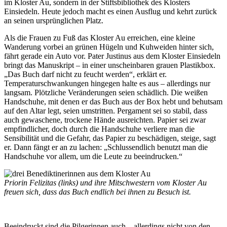
im Kloster Au, sondern in der Stiftsbibliothek des Klosters
Einsiedeln. Heute jedoch macht es einen Ausflug und kehrt zurück
an seinen ursprünglichen Platz.
Als die Frauen zu Fuß das Kloster Au erreichen, eine kleine
Wanderung vorbei an grünen Hügeln und Kuhweiden hinter sich,
fährt gerade ein Auto vor. Pater Justinus aus dem Kloster Einsiedeln
bringt das Manuskript – in einer unscheinbaren grauen Plastikbox.
„Das Buch darf nicht zu feucht werden“, erklärt er.
Temperaturschwankungen hingegen halte es aus – allerdings nur
langsam. Plötzliche Veränderungen seien schädlich. Die weißen
Handschuhe, mit denen er das Buch aus der Box hebt und behutsam
auf den Altar legt, seien umstritten. Pergament sei so stabil, dass
auch gewaschene, trockene Hände ausreichten. Papier sei zwar
empfindlicher, doch durch die Handschuhe verliere man die
Sensibilität und die Gefahr, das Papier zu beschädigen, steige, sagt
er. Dann fängt er an zu lachen: „Schlussendlich benutzt man die
Handschuhe vor allem, um die Leute zu beeindrucken.“
Priorin Felizitas (links) und ihre Mitschwestern vom Kloster Au
freuen sich, dass das Buch endlich bei ihnen zu Besuch ist.
Beeindruckt sind die Pilgerinnen auch – allerdings nicht von den