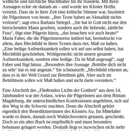
weltliche und kirchliche Machthaber für ihr Handeln. Mit ihren
Aussagen eckte sie damals an – und wurde ins Kloster Helfta
versetzt. Dass sie in ihrer Zeit eine kritische Stimme war, fasziniert
die Pilgerinnen von heute. „Ihre Texte haben an Aktualität nichts
verloren“, sagt etwa Barbara Striegel. „Sie hat in Gott nicht nur den
herrschenden Mann gesehen, sondern auch die liebende, zärtliche
Frau“, fügt eine Pilgerin hinzu, „das brauchen wir auch heute!“
Maria Faber, die die Pilgerinnenreise initiiert hat, beeindruckt vor
allem, dass Mechthild in ihren Texten dazu riet, Maß zu halten.
„Eine heilige Aufmerksamkeit sollen wir auf uns selbst haben, hat
Mechthild geschrieben. Wohlgemerkt: nicht unsere gesamte
Aufmerksamkeit, sondern eine heilige. Da ist Maß angesagt“, sagt
Faber und fügt hinzu: „Besonders ihre Aussage ‚Betrübe dich nicht
zu sehr‘ hat es mir angetan.“ Sie schmunzelt: „Mechthild erkennt an,
dass es in der Welt Grund zur Betrübnis gibt. Aber auch im
Betrübtsein sollen wir Maß halten und nicht darin versinken.“
Eine Abschrift des „Fließenden Lichts der Gottheit“ aus dem 14.
Jahrhundert war der Anlass, wieso die Pilgerinnen aus dem Bistum
Magdeburg, die unterschiedlichen Konfessionen angehören, sich auf
den Weg in die Schweiz machten. Denn die Abschrift gehört
eigentlich den Benediktinerinnen des Klosters Au. Im Mittelalter
wurde es ihnen, damals noch Waldschwestern genannt, geschenkt.
Doch so ein altes Buch ist empfindlich und muss besonders
behutsam gelagert werden. Deshalb liegt es inzwischen nicht mehr