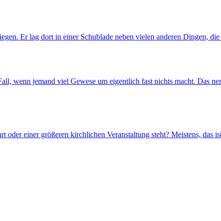
egen. Er lag dort in einer Schublade neben vielen anderen Dingen, die 
, wenn jemand viel Gewese um eigentlich fast nichts macht. Das nervt,
 oder einer größeren kirchlichen Veranstaltung steht? Meistens, das ist