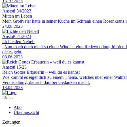
13.10.2023
Anstoß 34/2023
Mitten im Leben
Mein Großvater hatte in seiner Küche im Schrank einen Rosenkranz li
24.08.2023
Anstoß 21/2023
Lichte den Nebel!
„Nun mach doch nicht so einen Wind“ – eine Redewendung für den Fall
die es geht.
08.06.2023
Anstoß 15/23
Reich Gottes Erbauerin – weil du es kannst
Wie kommt es eigentlich zu einem Thema, welches über einer Wallfahrt
Veranstaltung, die sich darüber Gedanken macht.
13.04.2023
Links
Abo
Über aus.sicht
Zeitungen