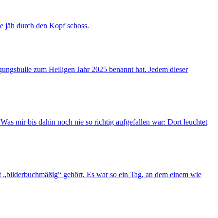
e jäh durch den Kopf schoss.
igungsbulle zum Heiligen Jahr 2025 benannt hat. Jedem dieser
as mir bis dahin noch nie so richtig aufgefallen war: Dort leuchtet
t „bilderbuchmäßig“ gehört. Es war so ein Tag, an dem einem wie