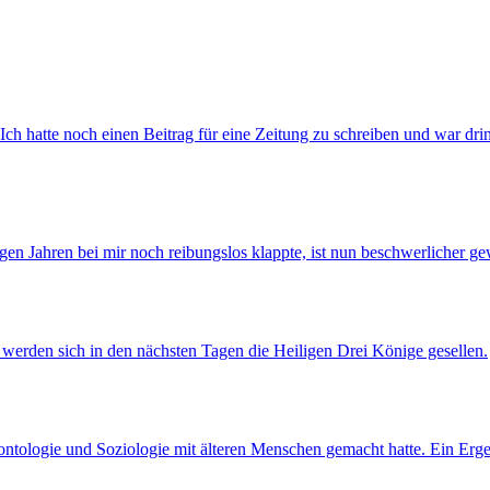
 hatte noch einen Beitrag für eine Zeitung zu schreiben und war drin
igen Jahren bei mir noch reibungslos klappte, ist nun beschwerlicher g
werden sich in den nächsten Tagen die Heiligen Drei Könige gesellen.
erontologie und Soziologie mit älteren Menschen gemacht hatte. Ein Erg