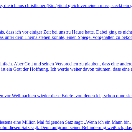
 die ich aus christlicher (Ein-)Sicht gleich verneinen muss, steckt ei
dass ich vor einiger Zeit bei uns zu Hause hatte. Dabei ging es nicht 
das unter dem Thema stehen könnte, einen Spiegel vorgehalten zu bek
infach. Aber Gott und seinen Versprechen zu glauben, dass eine andere
er ist ein Gott der Hoffnung. Ich werde weiter davon träumen, dass ein
hen vor Weihnachten wieder diese Briefe, von denen ich, schon ohne sie
indestens eine Million Mal folgenden Satz sagt: „Wenn ich ein Mann bin
 diesen Satz sagt. Denn aufgrund seiner Behinderung weiß ich, dass 