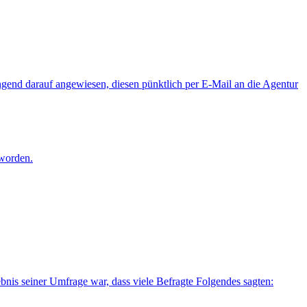
gend darauf angewiesen, diesen pünktlich per E-Mail an die Agentur
eworden.
ebnis seiner Umfrage war, dass viele Befragte Folgendes sagten: