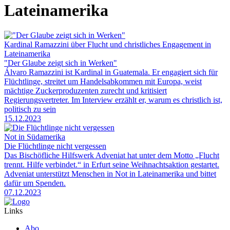
Lateinamerika
Kardinal Ramazzini über Flucht und christliches Engagement in
Lateinamerika
"Der Glaube zeigt sich in Werken"
Álvaro Ramazzini ist Kardinal in Guatemala. Er engagiert sich für
Flüchtlinge, streitet um Handelsabkommen mit Europa, weist
mächtige Zuckerproduzenten zurecht und kritisiert
Regierungsvertreter. Im Interview erzählt er, warum es christlich ist,
politisch zu sein
15.12.2023
Not in Südamerika
Die Flüchtlinge nicht vergessen
Das Bischöfliche Hilfswerk Adveniat hat unter dem Motto „Flucht
trennt. Hilfe verbindet.“ in Erfurt seine Weihnachtsaktion gestartet.
Adveniat unterstützt Menschen in Not in Lateinamerika und bittet
dafür um Spenden.
07.12.2023
Links
Abo