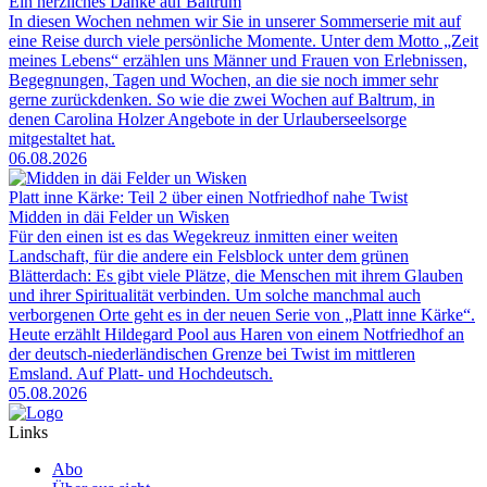
Ein herzliches Danke auf Baltrum
In diesen Wochen nehmen wir Sie in unserer Sommerserie mit auf
eine Reise durch viele persönliche Momente. Unter dem Motto „Zeit
meines Lebens“ erzählen uns Männer und Frauen von Erlebnissen,
Begegnungen, Tagen und Wochen, an die sie noch immer sehr
gerne zurückdenken. So wie die zwei Wochen auf Baltrum, in
denen Carolina Holzer Angebote in der Urlauberseelsorge
mitgestaltet hat.
06.08.2026
Platt inne Kärke: Teil 2 über einen Notfriedhof nahe Twist
Midden in däi Felder un Wisken
Für den einen ist es das Wegekreuz inmitten einer weiten
Landschaft, für die andere ein Felsblock unter dem grünen
Blätterdach: Es gibt viele Plätze, die Menschen mit ihrem Glauben
und ihrer Spiritualität verbinden. Um solche manchmal auch
verborgenen Orte geht es in der neuen Serie von „Platt inne Kärke“.
Heute erzählt Hildegard Pool aus Haren von einem Notfriedhof an
der deutsch-niederländischen Grenze bei Twist im mittleren
Emsland. Auf Platt- und Hochdeutsch.
05.08.2026
Links
Abo