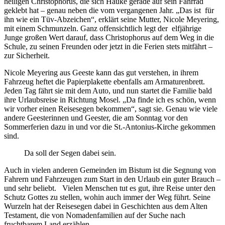
heiligen Christophorus, die sich Hauke gerade auf sein Fahrrad
geklebt hat – genau neben die vom vergangenen Jahr. „Das ist für
ihn wie ein Tüv-Abzeichen“, erklärt seine Mutter, Nicole Meyering,
mit einem Schmunzeln. Ganz offensichtlich legt der elfjährige
Junge großen Wert darauf, dass Christophorus auf dem Weg in die
Schule, zu seinen Freunden oder jetzt in die Ferien stets mitfährt –
zur Sicherheit.
Nicole Meyering aus Geeste kann das gut verstehen, in ihrem
Fahrzeug heftet die Papierplakette ebenfalls am Armaturenbrett.
Jeden Tag fährt sie mit dem Auto, und nun startet die Familie bald
ihre Urlaubsreise in Richtung Mosel. „Da finde ich es schön, wenn
wir vorher einen Reisesegen bekommen“, sagt sie. Genau wie viele
andere Geesterinnen und Geester, die am Sonntag vor den
Sommerferien dazu in und vor die St.-Antonius-Kirche gekommen
sind.
Da soll der Segen dabei sein.
Auch in vielen anderen Gemeinden im Bistum ist die Segnung von
Fahrern und Fahrzeugen zum Start in den Urlaub ein guter Brauch –
und sehr beliebt. Vielen Menschen tut es gut, ihre Reise unter den
Schutz Gottes zu stellen, wohin auch immer der Weg führt. Seine
Wurzeln hat der Reisesegen dabei in Geschichten aus dem Alten
Testament, die von Nomadenfamilien auf der Suche nach
fruchtbarem Land erzählen.