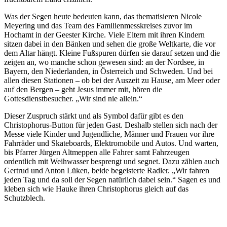
Was der Segen heute bedeuten kann, das thematisieren Nicole
Meyering und das Team des Familienmesskreises zuvor im
Hochamt in der Geester Kirche. Viele Eltern mit ihren Kindern
sitzen dabei in den Bänken und sehen die große Weltkarte, die vor
dem Altar hängt. Kleine Fußspuren dürfen sie darauf setzen und die
zeigen an, wo manche schon gewesen sind: an der Nordsee, in
Bayern, den Niederlanden, in Österreich und Schweden. Und bei
allen diesen Stationen – ob bei der Auszeit zu Hause, am Meer oder
auf den Bergen – geht Jesus immer mit, hören die
Gottesdienstbesucher. „Wir sind nie allein.“
Dieser Zuspruch stärkt und als Symbol dafür gibt es den
Christophorus-Button für jeden Gast. Deshalb stellen sich nach der
Messe viele Kinder und Jugendliche, Männer und Frauen vor ihre
Fahrräder und Skateboards, Elektromobile und Autos. Und warten,
bis Pfarrer Jürgen Altmeppen alle Fahrer samt Fahrzeugen
ordentlich mit Weihwasser besprengt und segnet. Dazu zählen auch
Gertrud und Anton Lüken, beide begeisterte Radler. „Wir fahren
jeden Tag und da soll der Segen natürlich dabei sein.“ Sagen es und
kleben sich wie Hauke ihren Christophorus gleich auf das
Schutzblech.