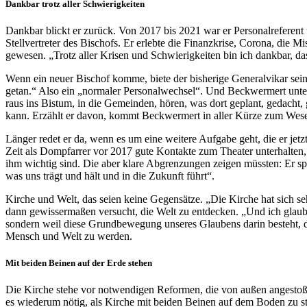
Dankbar trotz aller Schwierigkeiten
Dankbar blickt er zurück. Von 2017 bis 2021 war er Personalreferen
Stellvertreter des Bischofs. Er erlebte die Finanzkrise, Corona, die 
gewesen. „Trotz aller Krisen und Schwierigkeiten bin ich dankbar, das
Wenn ein neuer Bischof komme, biete der bisherige Generalvikar sein
getan.“ Also ein „normaler Personalwechsel“. Und Beckwermert unterstr
raus ins Bistum, in die Gemeinden, hören, was dort geplant, gedach
kann. Erzählt er davon, kommt Beckwermert in aller Kürze zum Wese
Länger redet er da, wenn es um eine weitere Aufgabe geht, die er jet
Zeit als Dompfarrer vor 2017 gute Kontakte zum Theater unterhalten,
ihm wichtig sind. Die aber klare Abgrenzungen zeigen müssten: Er 
was uns trägt und hält und in die Zukunft führt“.
Kirche und Welt, das seien keine Gegensätze. „Die Kirche hat sich se
dann gewissermaßen versucht, die Welt zu entdecken. „Und ich glaube,
sondern weil diese Grundbewegung unseres Glaubens darin besteht, da
Mensch und Welt zu werden.
Mit beiden Beinen auf der Erde stehen
Die Kirche stehe vor notwendigen Reformen, die von außen angestoße
es wiederum nötig, als Kirche mit beiden Beinen auf dem Boden zu s