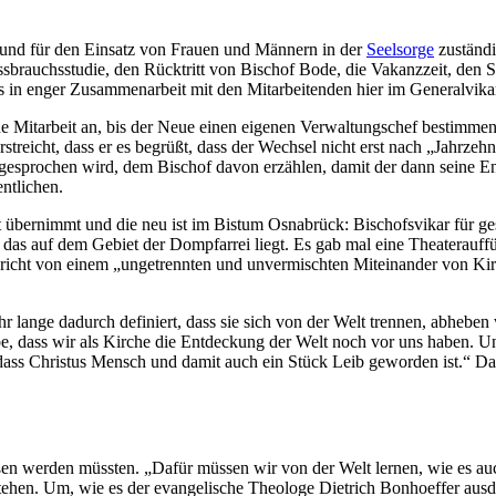
t und für den Einsatz von Frauen und Männern in der
Seelsorge
zuständi
Missbrauchsstudie, den Rücktritt von Bischof Bode, die Vakanzzeit, den 
 in enger Zusammenarbeit mit den Mitarbeitenden hier im Generalvikaria
e Mitarbeit an, bis der Neue einen eigenen Verwaltungschef bestimmen 
eicht, dass er es begrüßt, dass der Wechsel nicht erst nach „Jahrzehnt
t, gesprochen wird, dem Bischof davon erzählen, damit der dann seine
ntlichen.
zt übernimmt und die neu ist im Bistum Osnabrück: Bischofsvikar für ges
 das auf dem Gebiet der Dompfarrei liegt. Es gab mal eine Theaterauf
spricht von einem „ungetrennten und unvermischten Miteinander von K
hr lange dadurch definiert, dass sie sich von der Welt trennen, abhebe
 dass wir als Kirche die Entdeckung der Welt noch vor uns haben. Und 
ss Christus Mensch und damit auch ein Stück Leib geworden ist.“ Dara
n werden müssten. „Dafür müssen wir von der Welt lernen, wie es auch
tehen. Um, wie es der evangelische Theologe Dietrich Bonhoeffer ausd