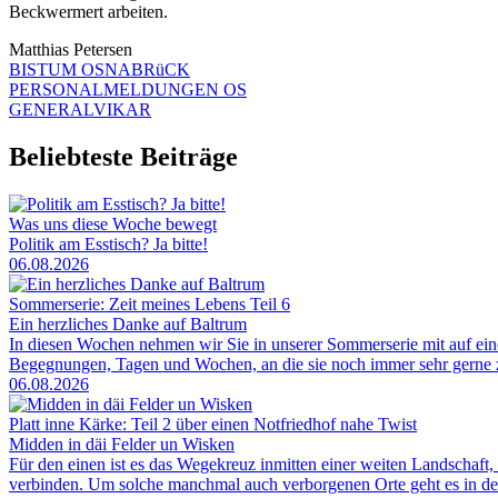
Beckwermert arbeiten.
Matthias Petersen
BISTUM OSNABRüCK
PERSONALMELDUNGEN OS
GENERALVIKAR
Beliebteste Beiträge
Was uns diese Woche bewegt
Politik am Esstisch? Ja bitte!
06.08.2026
Sommerserie: Zeit meines Lebens Teil 6
Ein herzliches Danke auf Baltrum
In diesen Wochen nehmen wir Sie in unserer Sommerserie mit auf ei
Begegnungen, Tagen und Wochen, an die sie noch immer sehr gerne zu
06.08.2026
Platt inne Kärke: Teil 2 über einen Notfriedhof nahe Twist
Midden in däi Felder un Wisken
Für den einen ist es das Wegekreuz inmitten einer weiten Landschaft, 
verbinden. Um solche manchmal auch verborgenen Orte geht es in der