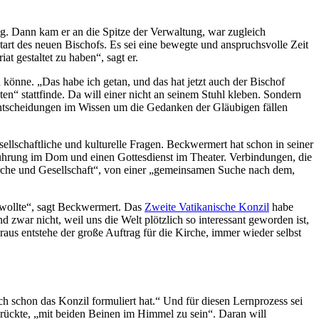
g. Dann kam er an die Spitze der Verwaltung, war zugleich
Start des neuen Bischofs. Es sei eine bewegte und anspruchsvolle Zeit
t gestaltet zu haben“, sagt er.
könne. „Das habe ich getan, und das hat jetzt auch der Bischof
en“ stattfinde. Da will einer nicht an seinem Stuhl kleben. Sondern
 Entscheidungen im Wissen um die Gedanken der Gläubigen fällen
ellschaftliche und kulturelle Fragen. Beckwermert hat schon in seiner
führung im Dom und einen Gottesdienst im Theater. Verbindungen, die
irche und Gesellschaft“, von einer „gemeinsamen Suche nach dem,
n wollte“, sagt Beckwermert. Das
Zweite Vatikanische Konzil
habe
zwar nicht, weil uns die Welt plötzlich so interessant geworden ist,
us entstehe der große Auftrag für die Kirche, immer wieder selbst
 schon das Konzil formuliert hat.“ Und für diesen Lernprozess sei
rückte, „mit beiden Beinen im Himmel zu sein“. Daran will