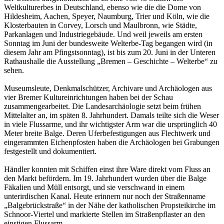
Weltkulturerbes in Deutschland, ebenso wie die die Dome von
Hildesheim, Aachen, Speyer, Naumburg, Trier und Köln, wie die
Klosterbauten in Corvey, Lorsch und Maulbronn, wie Städte,
Parkanlagen und Industriegebäude. Und weil jeweils am ersten
Sonntag im Juni der bundesweite Welterbe-Tag begangen wird (in
diesem Jahr am Pfingstsonntag), ist bis zum 20. Juni in der Unteren
Rathaushalle die Ausstellung „Bremen – Geschichte – Welterbe“ zu
sehen.
Museumsleute, Denkmalschützer, Archivare und Archäologen aus
vier Bremer Kultureinrichtungen haben bei der Schau
zusammengearbeitet. Die Landesarchäologie setzt beim frühen
Mittelalter an, im späten 8. Jahrhundert. Damals teilte sich die Weser
in viele Flussarme, und ihr wichtigster Arm war die ursprünglich 40
Meter breite Balge. Deren Uferbefestigungen aus Flechtwerk und
eingerammten Eichenpfosten haben die Archäologen bei Grabungen
festgestellt und dokumentiert.
Händler konnten mit Schiffen einst ihre Ware direkt vom Fluss an
den Markt befördern. Im 19. Jahrhundert wurden über die Balge
Fäkalien und Müll entsorgt, und sie verschwand in einem
unterirdischen Kanal. Heute erinnern nur noch der Straßenname
„Balgebrückstraße“ in der Nähe der katholischen Props­teikirche im
Schnoor-Viertel und markierte Stellen im Straßenpflaster an den
einstigen Flussarm.