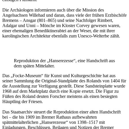
Die Archäologen informieren auch über die Mission des
Angelsachsen Willehad und daran, dass viele der frühen Erzbischöfe
Bremens – Ansgar (801–865) und seine Nachfolger Rimbert,
Adalgar und Unni – Mönche im Kloster Corvey gewesen waren,
einer ehemaligen Benediktinerabtei an der Weser, die mit ihrer
karolingischen Architektur ebenfalls zum Unesco-Welterbe zählt.
Reproduktion der „Hanserezesse“, eine Handschrift aus
dem späten Mittelalter.
Das „Focke-Museum“ für Kunst und Kulturgeschichte hat aus
seiner Sammlung die Original-Standplatte des Rolands von 1404 für
die Ausstellung zur Verfügung gestellt. Diese Sandsteinplatte wurde
1968 auf dem Marktplatz durch eine Kopie ersetzt. Die Figur zu
Füßen des Roland deuten Forscher meistens als einen besiegten
Häuptling der Friesen.
Das Staatsarchiv steuert die Reproduktion einer alten Handschrift
bei – die bis 1909 im Bremer Rathaus aufbewahrten
spätmittelalterlichen „Hanserezesse“ von 1398–1517 mit
Einladungen, Beschlüssen, Beilagen und Notizen der Bremer