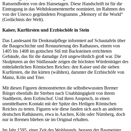
Ratssendboten von den Hansetagen. Diese Handschrift ist für die
Eintragung in das Weltdokumentenerbe nominiert, im Rahmen des
von der Unesco gegründeten Programms „Memory of the World“
(Gedächtnis der Welt).
Kaiser, Kurfürsten und Erzbischöfe in Stein
Das Landesamt für Denkmalpflege informiert auf Schautafeln über
die Baugeschichte und Restaurierung des Rathauses, einem von
1405 bis 1408 im gotischen Stil mit Backsteinen errichteten
Gebäude, das für die damalige Zeit ungewöhnlich groß war. Die
Skulpturen an der Südfassade zeigen die höchsten Würdenträger des
mittelalterlichen Römischen Reiches: den Kaiser und die sieben
Kurfürsten, die ihn kürten (wählten), darunter die Erzbischöfe von
Mainz, Köln und Trier.
Mit diesen Figuren demonstrierten die selbstbewussten Bremer
Bürger ebenfalls ihr Streben nach Unabhängigkeit von ihrem
Stadtherrn, dem Erzbischof. Und ihren Anspruch, in einen
unmittelbaren Kontakt mit der Spitze des Heiligen Römischen
Reiches zu treten. Figuren wie diese fanden sich auch an anderen
deutschen Rathäusern, etwa in Aachen, Köln oder Nürnberg, doch
nur in Bremen blieben sie im Original erhalten.
Im Jahr 1595, einer Zeit des Wohlstands, begann der Baumeister