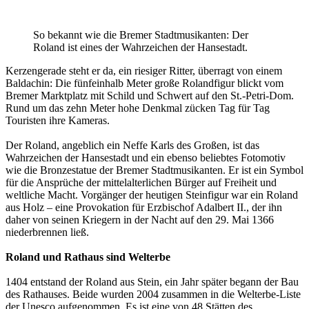
So bekannt wie die Bremer Stadtmusikanten: Der
Roland ist eines der Wahrzeichen der Hansestadt.
Kerzengerade steht er da, ein riesiger Ritter, überragt von einem
Baldachin: Die fünfeinhalb Meter große Rolandfigur blickt vom
Bremer Marktplatz mit Schild und Schwert auf den St.-Petri-Dom.
Rund um das zehn Meter hohe Denkmal zücken Tag für Tag
Touristen ihre Kameras.
Der Roland, angeblich ein Neffe Karls des Großen, ist das
Wahrzeichen der Hansestadt und ein ebenso beliebtes Fotomotiv
wie die Bronzestatue der Bremer Stadtmusikanten. Er ist ein Symbol
für die Ansprüche der mittelalterlichen Bürger auf Freiheit und
weltliche Macht. Vorgänger der heutigen Steinfigur war ein Roland
aus Holz – eine Provokation für Erzbischof Adalbert II., der ihn
daher von seinen Kriegern in der Nacht auf den 29. Mai 1366
niederbrennen ließ.
Roland und Rathaus sind Welterbe
1404 entstand der Roland aus Stein, ein Jahr später begann der Bau
des Rathauses. Beide wurden 2004 zusammen in die Welterbe-Liste
der Unesco aufgenommen. Es ist eine von 48 Stätten des