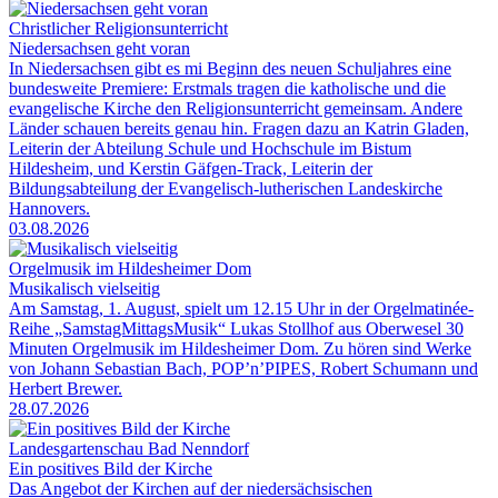
Christlicher Religionsunterricht
Niedersachsen geht voran
In Niedersachsen gibt es mi Beginn des neuen Schuljahres eine
bundesweite Premiere: Erstmals tragen die katholische und die
evangelische Kirche den Religionsunterricht gemeinsam. Andere
Länder schauen bereits genau hin. Fragen dazu an Katrin Gladen,
Leiterin der Abteilung Schule und Hochschule im Bistum
Hildesheim, und Kerstin Gäfgen-Track, Leiterin der
Bildungsabteilung der Evangelisch-lutherischen Landeskirche
Hannovers.
03.08.2026
Orgelmusik im Hildesheimer Dom
Musikalisch vielseitig
Am Samstag, 1. August, spielt um 12.15 Uhr in der Orgelmatinée-
Reihe „SamstagMittagsMusik“ Lukas Stollhof aus Oberwesel 30
Minuten Orgelmusik im Hildesheimer Dom. Zu hören sind Werke
von Johann Sebastian Bach, POP’n’PIPES, Robert Schumann und
Herbert Brewer.
28.07.2026
Landesgartenschau Bad Nenndorf
Ein positives Bild der Kirche
Das Angebot der Kirchen auf der niedersächsischen