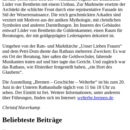
Lüder von Bentheim mit einem Umbau. Zur Marktseite ersetzte der
Architekt die schlichte Front durch eine repräsentative Fassade im
Stil der Weserrenaissance. Die reich geschmückten Arkaden sind
verziert mit Motiven aus der antiken Mythologie, mit christlichen
Symbolen und anderen Darstellungen. Im Inneren des Gebäudes
entwarf Lüder von Bent­heim die Güldenkammer, einen Raum für
Beratungen, der mit goldgeprägten Ledertapeten dekoriert ist.
Umgeben von der Rats- und Marktkirche „Unser Lieben Frauen“
und dem Petri-Dom diente das Rathaus mehreren Zwecken: Es war
ein Ort der Beratung, hier saßen die Geldwechsler, fahrende
Musikanten traten auf und hier tagte das Gericht. Und zugleich war
das Rathaus, wie Historiker festgestellt haben, „ein Hort des
Glaubens“.
Die Ausstellung „Bremen – Geschichte – Welterbe“ ist bis zum 20.
Juni in der Unteren Rathaushalle täglich von 11 bis 18 Uhr zu
sehen. Der Eintritt ist frei. Weitere Informationen, unter anderem
über Führungen, finden sich im Internet:
welterbe.bremen.de
.
Christof Haverkamp
Beliebteste Beiträge