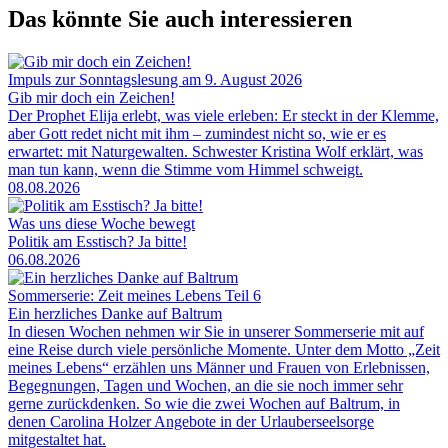
Das könnte Sie auch interessieren
Impuls zur Sonntagslesung am 9. August 2026
Gib mir doch ein Zeichen!
Der Prophet Elija erlebt, was viele erleben: Er steckt in der Klemme,
aber Gott redet nicht mit ihm – zumindest nicht so, wie er es
erwartet: mit Naturgewalten. Schwester Kristina Wolf erklärt, was
man tun kann, wenn die Stimme vom Himmel schweigt.
08.08.2026
Was uns diese Woche bewegt
Politik am Esstisch? Ja bitte!
06.08.2026
Sommerserie: Zeit meines Lebens Teil 6
Ein herzliches Danke auf Baltrum
In diesen Wochen nehmen wir Sie in unserer Sommerserie mit auf
eine Reise durch viele persönliche Momente. Unter dem Motto „Zeit
meines Lebens“ erzählen uns Männer und Frauen von Erlebnissen,
Begegnungen, Tagen und Wochen, an die sie noch immer sehr
gerne zurückdenken. So wie die zwei Wochen auf Baltrum, in
denen Carolina Holzer Angebote in der Urlauberseelsorge
mitgestaltet hat.