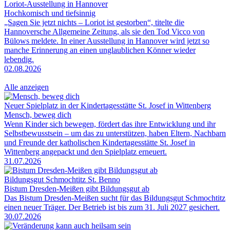
Loriot-Ausstellung in Hannover
Hochkomisch und tiefsinnig
„Sagen Sie jetzt nichts – Loriot ist gestorben“, titelte die
Hannoversche Allgemeine Zeitung, als sie den Tod Vicco von
Bülows meldete. In einer Ausstellung in Hannover wird jetzt so
manche Erinnerung an einen unglaublichen Könner wieder
lebendig.
02.08.2026
Alle anzeigen
Neuer Spielplatz in der Kindertagesstätte St. Josef in Wittenberg
Mensch, beweg dich
Wenn Kinder sich bewegen, fördert das ihre Entwicklung und ihr
Selbstbewusstsein – um das zu unterstützen, haben Eltern, Nachbarn
und Freunde der katholischen Kindertagesstätte St. Josef in
Wittenberg angepackt und den Spielplatz erneuert.
31.07.2026
Bildungsgut Schmochtitz St. Benno
Bistum Dresden-Meißen gibt Bildungsgut ab
Das Bistum Dresden-Meißen sucht für das Bildungsgut Schmochtitz
einen neuer Träger. Der Betrieb ist bis zum 31. Juli 2027 gesichert.
30.07.2026