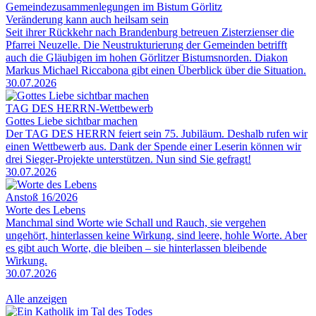
Gemeindezusammenlegungen im Bistum Görlitz
Veränderung kann auch heilsam sein
Seit ihrer Rückkehr nach Brandenburg betreuen Zisterzienser die
Pfarrei Neuzelle. Die Neustrukturierung der Gemeinden betrifft
auch die Gläubigen im hohen Görlitzer Bistumsnorden. Diakon
Markus Michael Riccabona gibt einen Überblick über die Situation.
30.07.2026
TAG DES HERRN-Wettbewerb
Gottes Liebe sichtbar machen
Der TAG DES HERRN feiert sein 75. Jubiläum. Deshalb rufen wir
einen Wettbewerb aus. Dank der Spende einer Leserin können wir
drei Sieger-Projekte unterstützen. Nun sind Sie gefragt!
30.07.2026
Anstoß 16/2026
Worte des Lebens
Manchmal sind Worte wie Schall und Rauch, sie vergehen
ungehört, hinterlassen keine Wirkung, sind leere, hohle Worte. Aber
es gibt auch Worte, die bleiben – sie hinterlassen bleibende
Wirkung.
30.07.2026
Alle anzeigen