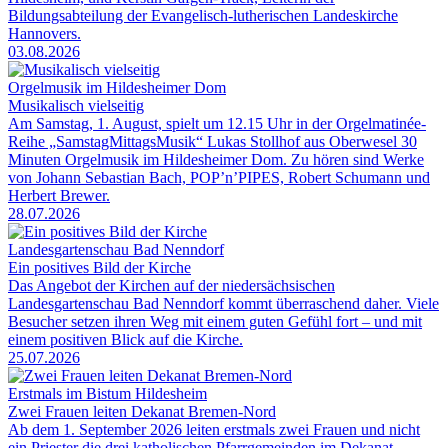
Bildungsabteilung der Evangelisch-lutherischen Landeskirche
Hannovers.
03.08.2026
Orgelmusik im Hildesheimer Dom
Musikalisch vielseitig
Am Samstag, 1. August, spielt um 12.15 Uhr in der Orgelmatinée-
Reihe „SamstagMittagsMusik“ Lukas Stollhof aus Oberwesel 30
Minuten Orgelmusik im Hildesheimer Dom. Zu hören sind Werke
von Johann Sebastian Bach, POP’n’PIPES, Robert Schumann und
Herbert Brewer.
28.07.2026
Landesgartenschau Bad Nenndorf
Ein positives Bild der Kirche
Das Angebot der Kirchen auf der niedersächsischen
Landesgartenschau Bad Nenndorf kommt überraschend daher. Viele
Besucher setzen ihren Weg mit einem guten Gefühl fort – und mit
einem positiven Blick auf die Kirche.
25.07.2026
Erstmals im Bistum Hildesheim
Zwei Frauen leiten Dekanat Bremen-Nord
Ab dem 1. September 2026 leiten erstmals zwei Frauen und nicht
ein Priester die drei katholischen Pfarrgemeinden im Dekanat