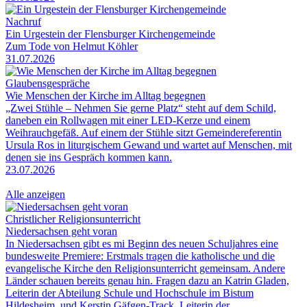
Nachruf
Ein Urgestein der Flensburger Kirchengemeinde
Zum Tode von Helmut Köhler
31.07.2026
Glaubensgespräche
Wie Menschen der Kirche im Alltag begegnen
„Zwei Stühle – Nehmen Sie gerne Platz“ steht auf dem Schild,
daneben ein Rollwagen mit einer LED-Kerze und einem
Weihrauchgefäß. Auf einem der Stühle sitzt Gemeindereferentin
Ursula Ros in liturgischem Gewand und wartet auf Menschen, mit
denen sie ins Gespräch kommen kann.
23.07.2026
Alle anzeigen
Christlicher Religionsunterricht
Niedersachsen geht voran
In Niedersachsen gibt es mi Beginn des neuen Schuljahres eine
bundesweite Premiere: Erstmals tragen die katholische und die
evangelische Kirche den Religionsunterricht gemeinsam. Andere
Länder schauen bereits genau hin. Fragen dazu an Katrin Gladen,
Leiterin der Abteilung Schule und Hochschule im Bistum
Hildesheim, und Kerstin Gäfgen-Track, Leiterin der