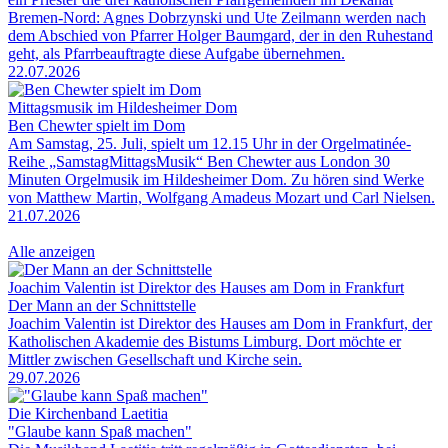
Bremen-Nord: Agnes Dobrzynski und Ute Zeilmann werden nach
dem Abschied von Pfarrer Holger Baumgard, der in den Ruhestand
geht, als Pfarrbeauftragte diese Aufgabe übernehmen.
22.07.2026
Mittagsmusik im Hildesheimer Dom
Ben Chewter spielt im Dom
Am Samstag, 25. Juli, spielt um 12.15 Uhr in der Orgelmatinée-
Reihe „SamstagMittagsMusik“ Ben Chewter aus London 30
Minuten Orgelmusik im Hildesheimer Dom. Zu hören sind Werke
von Matthew Martin, Wolfgang Amadeus Mozart und Carl Nielsen.
21.07.2026
Alle anzeigen
Joachim Valentin ist Direktor des Hauses am Dom in Frankfurt
Der Mann an der Schnittstelle
Joachim Valentin ist Direktor des Hauses am Dom in Frankfurt, der
Katholischen Akademie des Bistums Limburg. Dort möchte er
Mittler zwischen Gesellschaft und Kirche sein.
29.07.2026
Die Kirchenband Laetitia
"Glaube kann Spaß machen"