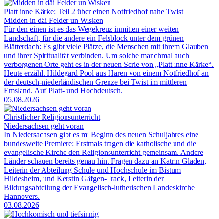
Platt inne Kärke: Teil 2 über einen Notfriedhof nahe Twist
Midden in däi Felder un Wisken
Für den einen ist es das Wegekreuz inmitten einer weiten
Landschaft, für die andere ein Felsblock unter dem grünen
Blätterdach: Es gibt viele Plätze, die Menschen mit ihrem Glauben
und ihrer Spiritualität verbinden. Um solche manchmal auch
verborgenen Orte geht es in der neuen Serie von „Platt inne Kärke“.
Heute erzählt Hildegard Pool aus Haren von einem Notfriedhof an
der deutsch-niederländischen Grenze bei Twist im mittleren
Emsland. Auf Platt- und Hochdeutsch.
05.08.2026
Christlicher Religionsunterricht
Niedersachsen geht voran
In Niedersachsen gibt es mi Beginn des neuen Schuljahres eine
bundesweite Premiere: Erstmals tragen die katholische und die
evangelische Kirche den Religionsunterricht gemeinsam. Andere
Länder schauen bereits genau hin. Fragen dazu an Katrin Gladen,
Leiterin der Abteilung Schule und Hochschule im Bistum
Hildesheim, und Kerstin Gäfgen-Track, Leiterin der
Bildungsabteilung der Evangelisch-lutherischen Landeskirche
Hannovers.
03.08.2026