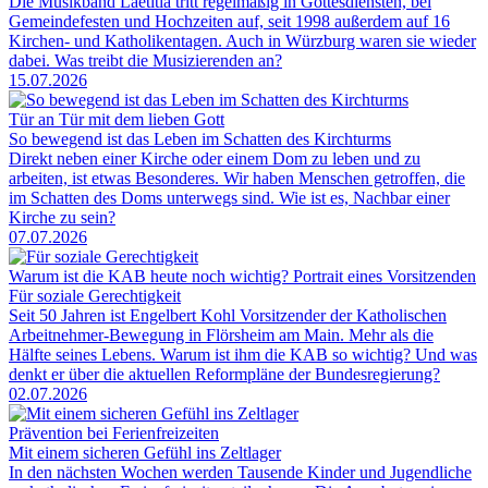
Die Musikband Laetitia tritt regelmäßig in Gottesdiensten, bei
Gemeindefesten und Hochzeiten auf, seit 1998 außerdem auf 16
Kirchen- und Katholikentagen. Auch in Würzburg waren sie wieder
dabei. Was treibt die Musizierenden an?
15.07.2026
Tür an Tür mit dem lieben Gott
So bewegend ist das Leben im Schatten des Kirchturms
Direkt neben einer Kirche oder einem Dom zu leben und zu
arbeiten, ist etwas Besonderes. Wir haben Menschen getroffen, die
im Schatten des Doms unterwegs sind. Wie ist es, Nachbar einer
Kirche zu sein?
07.07.2026
Warum ist die KAB heute noch wichtig? Portrait eines Vorsitzenden
Für soziale Gerechtigkeit
Seit 50 Jahren ist Engelbert Kohl Vorsitzender der Katholischen
Arbeitnehmer-Bewegung in Flörsheim am Main. Mehr als die
Hälfte seines Lebens. Warum ist ihm die KAB so wichtig? Und was
denkt er über die aktuellen Reformpläne der Bundesregierung?
02.07.2026
Prävention bei Ferienfreizeiten
Mit einem sicheren Gefühl ins Zeltlager
In den nächsten Wochen werden Tausende Kinder und Jugendliche