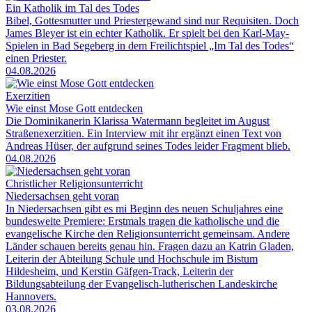
Ein Katholik im Tal des Todes
Bibel, Gottesmutter und Priestergewand sind nur Requisiten. Doch
James Bleyer ist ein echter Katholik. Er spielt bei den Karl-May-
Spielen in Bad Segeberg in dem Freilichtspiel „Im Tal des Todes“
einen Priester.
04.08.2026
Exerzitien
Wie einst Mose Gott entdecken
Die Dominikanerin Klarissa Watermann begleitet im August
Straßenexerzitien. Ein Interview mit ihr ergänzt einen Text von
Andreas Hüser, der aufgrund seines Todes leider Fragment blieb.
04.08.2026
Christlicher Religionsunterricht
Niedersachsen geht voran
In Niedersachsen gibt es mi Beginn des neuen Schuljahres eine
bundesweite Premiere: Erstmals tragen die katholische und die
evangelische Kirche den Religionsunterricht gemeinsam. Andere
Länder schauen bereits genau hin. Fragen dazu an Katrin Gladen,
Leiterin der Abteilung Schule und Hochschule im Bistum
Hildesheim, und Kerstin Gäfgen-Track, Leiterin der
Bildungsabteilung der Evangelisch-lutherischen Landeskirche
Hannovers.
03.08.2026