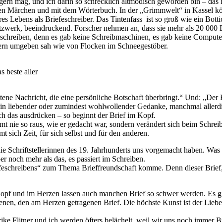
o gern mag, und ich darin so schrecklich altmodisch geworden bin – das
 Märchen und mit dem Wörterbuch. In der „Grimmwelt“ in Kassel könne
es Lebens als Briefeschreiber. Das Tintenfass ist so groß wie ein Bott
tzwerk, beeindruckend. Forscher nehmen an, dass sie mehr als 20 000
e schreiben, denn es gab keine Schreibmaschinen, es gab keine Comput
tern umgeben sah wie von Flocken im Schneegestöber.
 beste aller
altene Nachricht, die eine persönliche Botschaft überbringt.“ Und: „Der
eist ein liebender oder zumindest wohlwollender Gedanke, manchmal alle
 ich das ausdrücken – so beginnt der Brief im Kopf.
mmt nie so raus, wie er gedacht war, sondern verändert sich beim Schre
mmt sich Zeit, für sich selbst und für den anderen.
die Schriftstellerinnen des 19. Jahrhunderts uns vorgemacht haben. Was
ber noch mehr als das, es passiert im Schreiben.
eschreibens“ zum Thema Brieffreundschaft komme. Denn dieser Brief, den 
pf und im Herzen lassen auch manchen Brief so schwer werden. Es gib
senen, den am Herzen getragenen Brief. Die höchste Kunst ist der Liebe
ke Flitner und ich werden öfters belächelt, weil wir uns noch immer B