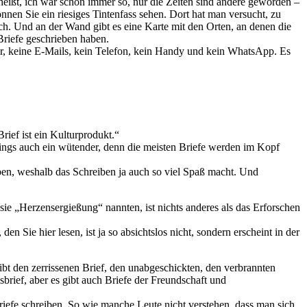
 heißt, ich war schon immer so, nur die Zeiten sind andere geworden –
n Sie ein riesiges Tintenfass sehen. Dort hat man versucht, zu
ich. Und an der Wand gibt es eine Karte mit den Orten, an denen die
 Briefe geschrieben haben.
er, keine E-Mails, kein Telefon, kein Handy und kein WhatsApp. Es
 Brief ist ein Kulturprodukt.“
rdings auch ein wütender, denn die meisten Briefe werden im Kopf
iben, weshalb das Schreiben ja auch so viel Spaß macht. Und
 sie „Herzensergießung“ nannten, ist nichts anderes als das Erforschen
Sie hier lesen, ist ja so absichtslos nicht, sondern erscheint in der
t den zerrissenen Brief, den unabgeschickten, den verbrannten
sbrief, aber es gibt auch Briefe der Freundschaft und
riefe schreiben. So wie manche Leute nicht verstehen, dass man sich