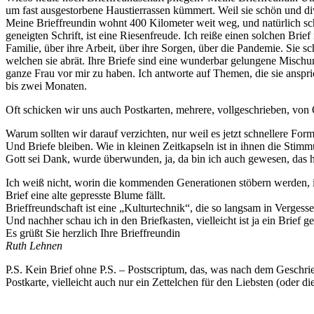
um fast ausgestorbene Haustierrassen kümmert. Weil sie schön und di
Meine Brieffreundin wohnt 400 Kilometer weit weg, und natürlich sch
geneigten Schrift, ist eine Riesenfreude. Ich reiße einen solchen Brie
Familie, über ihre Arbeit, über ihre Sorgen, über die Pandemie. Sie s
welchen sie abrät. Ihre Briefe sind eine wunderbar gelungene Mischun
ganze Frau vor mir zu haben. Ich antworte auf Themen, die sie anspr
bis zwei Monaten.
Oft schicken wir uns auch Postkarten, mehrere, vollgeschrieben, vo
Warum sollten wir darauf verzichten, nur weil es jetzt schnellere 
Und Briefe bleiben. Wie in kleinen Zeitkapseln ist in ihnen die Stimmu
Gott sei Dank, wurde überwunden, ja, da bin ich auch gewesen, das hät
Ich weiß nicht, worin die kommenden Generationen stöbern werden, i
Brief eine alte gepresste Blume fällt.
Brieffreundschaft ist eine „Kulturtechnik“, die so langsam in Vergessen
Und nachher schau ich in den Briefkasten, vielleicht ist ja ein Brief
Es grüßt Sie herzlich Ihre Brieffreundin
Ruth Lehnen
P.S. Kein Brief ohne P.S. – Postscriptum, das, was nach dem Geschriebe
Postkarte, vielleicht auch nur ein Zettelchen für den Liebsten (oder 