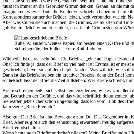
Die Tinte soll fließen wie die Gedanken. Weil ich Tinte und Füller s
muss ich immer an die Gebrüder Grimm denken. Genau, an die mit den
imaginieren, wieviel Tinte die Brüder verschrieben haben im Laufe ihr
Korrespondenzpartner der Brüder lebten, weit verbunden wie ein Ne
Aber was sollten sie auch machen, die Grimms, sie mussten mit Tint
gab Briefe. Mich wundert es nicht, dass Jacob Grimm sich von Wör
Ruhe, Alleinsein, weißes Papier, am besten einen Kaffee und das
Schreibgeräte, der Füller... Foto: Ruth Lehnen
Wikipedia ist da viel schnöder. Ein Brief sei „eine auf Papier festgeh
Oha! Ich finde ja, dass der Brief so viel mehr ist! Erstmal ist er m
geschrieben, bevor sie auf dem Papier landen: Was will ich, wie soll
Dann ist das Briefschreiben ein kreativer Prozess, denn der Brief ko
schließlich lässt der Brief die Zeit stillstehen: Wer Briefe schreibt, ni
Briefe schreiben heißt, sich selbst kennenzulernen, wie es vor allem 
und Betrachten der Gefühle, und das wird schriftlich dokumentiert, a
Sie warten jetzt sicher schon ungeduldig, dass ich vom „Lob des Brief
Jahresserie „Beste Freunde“.
Also gut: Der Brief ist eine Bewegung zum Du. Das Gegenüber im Ko
Brief. Aber es gibt auch den sehnsüchtig erwarteten, freudig aufgeris
Brieffreundschaften.
Wieso heute noch Brieffreundschaft pflegen? Meine Brieffreundin Ulri