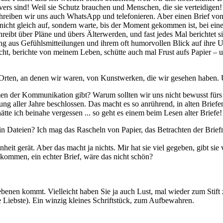
vers sind! Weil sie Schutz brauchen und Menschen, die sie verteidigen
reiben wir uns auch WhatsApp und telefonieren. Aber einen Brief von 
f nicht gleich auf, sondern warte, bis der Moment gekommen ist, bei eine
chreibt über Pläne und übers Älterwerden, und fast jedes Mal berichtet s
g aus Gefühlsmitteilungen und ihrem oft humorvollen Blick auf ihre Um
icht, berichte von meinem Leben, schütte auch mal Frust aufs Papier – 
n Orten, an denen wir waren, von Kunstwerken, die wir gesehen haben.
Formen der Kommunikation gibt? Warum sollten wir uns nicht bewusst f
ng aller Jahre beschlossen. Das macht es so anrührend, in alten Briefen
te ich beinahe vergessen ... so geht es einem beim Lesen alter Briefe!
n Dateien? Ich mag das Rascheln von Papier, das Betrachten der Brie
heit gerät. Aber das macht ja nichts. Mir hat sie viel gegeben, gibt sie 
 gekommen, ein echter Brief, wäre das nicht schön?
nen kommt. Vielleicht haben Sie ja auch Lust, mal wieder zum Stift zu g
die Liebste). Ein winzig kleines Schriftstück, zum Aufbewahren.