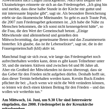
Abwesenheit nach Lingen zurückgekehrt. Nach dem Beginn des
Ukrainekrieges erinnerte sie sich an das Friedensgebet. „Ich ging hin
und merkte, dass diese halbe Stunde in der Kirche mir guttut und
mir interessante Impulse gibt“, sagt sie. Als besondere Bereicherung
erlebt sie das ökumenische Miteinander. So geht es auch Traute Pott,
die 2007 zum Friedensgebet gekommen ist. „Ich habe die Nähe zu
Menschen bekommen, die ich sonst nicht kennengelernt hätte“, so
die Frau, die den Wert der Gemeinschaft betont. „Einige
Mitwirkende sind alleinstehend und genießen den
Mittwochvormittag, das gemeinsame Beten und das Zusammensein
hinterher. Ich glaube, das ist ihr Lebenselixier“, sagt sie, die in der
Frauengemeinschaft (kfd) aktiv ist.
Manchmal fragt sie sich zwar, wie lange das Friedensgebet noch
aufrechterhalten werden kann, denn es gibt kaum Teilnehmer unter
50, und die meisten Aktiven sind zwischen 64 und 86 Jahre alt.
Aber ein Großteil der Mitwirkenden ist davon überzeugt, dass sie
das Gebet für den Frieden nicht aufgeben dürfen. Deshalb hofft sie,
dass dieser Termin beibehalten werden kann. Kerstin Buck-Emden
pflichtet ihr bei: „Auch wenn wir nicht die Welt verändern können,
so leisten wir doch einen kleinen Beitrag für den Frieden – und das
wollen wir weiterhin tun.“
Am Mittwoch, 14. Juni, um 9.30 Uhr sind Interessierte
eingeladen, das 2000. Friedensgebet in der Kreuzkirche
mitzubegehen.