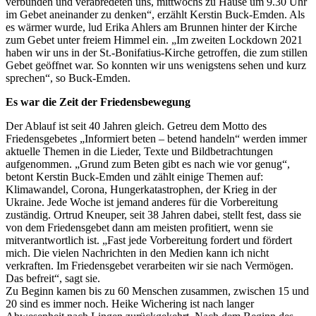
verbunden und verabredeten uns, mittwochs zu Hause um 9.30 Uhr
im Gebet aneinander zu denken“, erzählt Kerstin Buck-Emden. Als
es wärmer wurde, lud Erika Ahlers am Brunnen hinter der Kirche
zum Gebet unter freiem Himmel ein. „Im zweiten Lockdown 2021
haben wir uns in der St.-Bonifatius-Kirche getroffen, die zum stillen
Gebet geöffnet war. So konnten wir uns wenigstens sehen und kurz
sprechen“, so Buck-Emden.
Es war die Zeit der Friedensbewegung
Der Ablauf ist seit 40 Jahren gleich. Getreu dem Motto des
Friedensgebetes „Informiert beten – betend handeln“ werden immer
aktuelle Themen in die Lieder, Texte und Bildbetrachtungen
aufgenommen. „Grund zum Beten gibt es nach wie vor genug“,
betont Kerstin Buck-Emden und zählt einige Themen auf:
Klimawandel, Corona, Hungerkatas­trophen, der Krieg in der
Ukraine. Jede Woche ist jemand anderes für die Vorbereitung
zuständig. Ortrud Kneuper, seit 38 Jahren dabei, stellt fest, dass sie
von dem Friedensgebet dann am meisten profitiert, wenn sie
mitverantwortlich ist. „Fast jede Vorbereitung fordert und fördert
mich. Die vielen Nachrichten in den Medien kann ich nicht
verkraften. Im Friedensgebet verarbeiten wir sie nach Vermögen.
Das befreit“, sagt sie.
Zu Beginn kamen bis zu 60 Menschen zusammen, zwischen 15 und
20 sind es immer noch. Heike Wichering ist nach langer