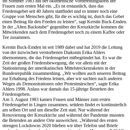
Im Sommer 1983 lud der ökumenische Vorbereitungskreis der
Frauen zum ersten Mal ein. „Es ist erstaunlich, dass das
Friedensgebet seit 40 Jahren stattfindet und es immer noch eine
Gruppe von Menschen gibt, für die es wichtig ist, durch das Gebet
einen Beitrag für den Frieden zu leisten“, sagt Kerstin Buck-Emden.
In der „Alten Backstube“ gegenüber der Kreuzkirche kommen die
Mitwirkenden nach dem Friedensgebet noch zu einem Kaffee oder
Tee zusammen.
Kerstin Buck-Emden ist seit 1989 dabei und hat 2019 die Leitung
von der inzwischen verstorbenen Diakonin Erika Ahlers
übernommen, die das Friedensgebet mitbegründet hat. Es war die
Zeit der großen Friedensbewegung, die vor allem mit der
Stationierung der amerikanischen Mittelstreckenraketen in der
Bundesrepublik zusammenhing. „Wir wollten auch unseren Beitrag
zur Erhaltung des Friedens leisten, aber wir suchten nach anderen
Wegen als Demonstrationen oder Protestmärschen“, sagte Erika
Ahlers 1998. Anlass war damals das 15-jährige Bestehen des
Friedensgebets.
Am 3. August 1983 kamen Frauen und Männer zum ersten
Friedensgebet in Lingen zusammen, seitdem findet es kontinuierlich
am selben Ort und um dieselbe Zeit statt. Nur während der
Renovierung der Kreuzkirche und während der Pandemie mussten
die Betenden an andere Orte ausweichen. „Während des ersten
strengen Lockdowns 2020 blieben wir über Telefon und Briefe