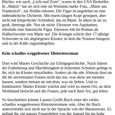
Bücher, wie auch „Licht und Zorn“, waren in den USA Bestseller.
In „Matrix“ hat sie sich eine im Wortsinn starke Frau, „Marie aus
Frankreich“, zur Heldin erkoren. Die Figur ist angelehnt an eine
mittelalterliche Dichterin. Mit einem klugen Kopf gesegnet, aber
nicht mit körperlicher Schönheit, das ist Marie. In allem ist sie zu
groß, überragt alle. Nur sie nicht: Eleonore von Aquitanien,
ebenfalls eine historische Figur. Eleonore tritt im Roman als
Halbschwester von Marie auf. Die Königin schickt ihre 17-jährige
Schwester in ein abgelegenes Kloster, in dem die Nonnen hungern
und in der Kälte zugrundegehen.
Kein schadlos weggelesener Historienroman
Dort wird Maries Geschichte zur Erfolgsgeschichte. Nach Jahren
der Entbehrung und Machtlosigkeit in hölzernen Schuhen gelingt es
ihr, sich im Kloster einzufinden. Anders als die alte Äbtissin lässt sie
die ihr anvertrauten Frauen nicht das tun, was diese am meisten
hassen, sondern betraut sie mit dem, was sie lieben. Und es
funktioniert: Maries Kloster wächst und wird zu einem Ort, an dem
Wohlstand herrscht und die Frauen, jede nach ihrer Art, gut leben.
So beschrieben könnte Lauren Groffs Buch einer der vielen
schadlos weggelesenen Historienromane sein. Aber ihr Buch
unterscheidet sich nicht nur in der Sprache von der Massenware. Es
gelingt ihr, ein ganzes Frauenleben von der Jugend bis ins hohe