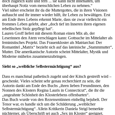
doch zugleich kühl und fern ... sie kann nicht innehalten, um
überhaupt Notiz vom menschlichen Leben zu nehmen.“
Viel näher erscheint ihr da die Muttergottes, die in ihren Visionen
auftaucht und ihr immer wieder hilft, ihr Leben zu bewältigen. Erst
am Ende ihres Lebens erkennt Marie, dass sie zwar vielleicht ein
frommes Leben gelebt, aber „doch tief im Inneren ihren eigenen
rebellischen Stolz gepflegt hat“.
Lauren Groff liefert mit diesem Roman einen Mix ab, der
Leserinnen den Atem verschlagen kann: Gottsuche im Mittelalter als
feministisches Projekt. Das Frauenkloster als Matriarchat: Der
Romantitel „Matrix“ bezieht sich auf das lateinische „Stammmutter“,
Mutter. Die amerikanische Autorin scheint Mittelalter, Mystik und
Moderne mühelos zusammenzubringen.
Sieht so „weibliche Selbstermächtigung“ aus?
Dass es manchmal pathetisch zugeht und der Kitsch gestreift wird –
geschenkt. Vieles scheint sehr genau recherchiert zu sein, die
Autorin dankt am Ende des Buchs „ihren lieben Freundinnen, den
Nonnen des Klosters Regina Lauris in Connecticut“, die ihr die
„ungeahnte Schönheit des Klosterlebens offenbarten“.
Das Buch wurde von den Rezensentinnen einhellig bejubelt. Der
Tenor war, es handle sich um die Schilderung „weiblicher
Selbstermächtigung“. Allein Kritikerin Daniela Strigl bemerkte
nüchterner, als Überschrift sei auch „Sex im Kloster“ geeignet.