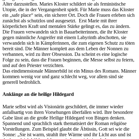
Alter darzustellen. Maries Kloster schildert sie als feministische
Utopie, die in der Vergangenheit spielt. Für Marie muss das Kloster
ein „safe place“ sein, ein sicherer Ort. Doch die Frauen erleben sich
zunächst als schutzlos und ausgesetzt. Erst Marie mit ihrer
körperlichen Kraft und mentalen Stärke gelingt es, das zu ändern.
Die Frauen verwandeln sich in Bauarbeiterinnen, die ihr Kloster
gegen männliche Angreifer mit einem Labyrinth abschotten, sie
verwandeln sich in Kämpferinnen, die zum eigenen Schutz zu töten
bereit sind. Die Männer komplett aus dem Leben der Nonnen zu
verbannen, wird zu ihrer Obsession. Da scheint es eine logische
Folge zu sein, dass die Frauen beginnen, die Messe selbst zu feiern,
und auf den Priester verzichten.
Das eindimensionale Männerbild ist ein Minus des Romans. Männer
kommen wenig vor und ganz schlecht weg, vor allem sind sie
generell bedrohlich.
Anklänge an die heilige Hildegard
Marie selbst wird als Visionärin geschildert, die immer wieder
anfallsartig von ihren Vorsehungen überfallen wird. Ihre besondere
Gabe lässt an die große Heilige Hildegard von Bingen denken.
Spannend und sprachlich stark thematisiert der Roman religiöse
Vorstellungen. Zum Beispiel glaubt die Äbtissin, Gott sei wie die
Sonne: „Sie ist warm, strahlt ihre Wärme und ihr Licht aus und ist