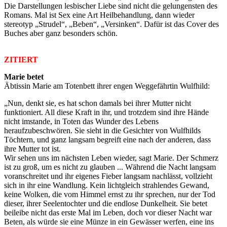
Die Darstellungen lesbischer Liebe sind nicht die gelungensten des
Romans. Mal ist Sex eine Art Heilbehandlung, dann wieder
stereotyp „Strudel“, „Beben“, „Versinken“. Dafür ist das Cover des
Buches aber ganz besonders schön.
ZITIERT
Marie betet
Äbtissin Marie am Totenbett ihrer engen Weggefährtin Wulfhild:
„Nun, denkt sie, es hat schon damals bei ihrer Mutter nicht
funktioniert. All diese Kraft in ihr, und trotzdem sind ihre Hände
nicht imstande, in Toten das Wunder des Lebens
heraufzubeschwören. Sie sieht in die Gesichter von Wulfhilds
Töchtern, und ganz langsam begreift eine nach der anderen, dass
ihre Mutter tot ist.
Wir sehen uns im nächsten Leben wieder, sagt Marie. Der Schmerz
ist zu groß, um es nicht zu glauben ... Während die Nacht langsam
voranschreitet und ihr eigenes Fieber langsam nachlässt, vollzieht
sich in ihr eine Wandlung. Kein lichtgleich strahlendes Gewand,
keine Wolken, die vom Himmel ernst zu ihr sprechen, nur der Tod
dieser, ihrer Seelentochter und die endlose Dunkelheit. Sie betet
beileibe nicht das erste Mal im Leben, doch vor dieser Nacht war
Beten, als würde sie eine Münze in ein Gewässer werfen, eine ins