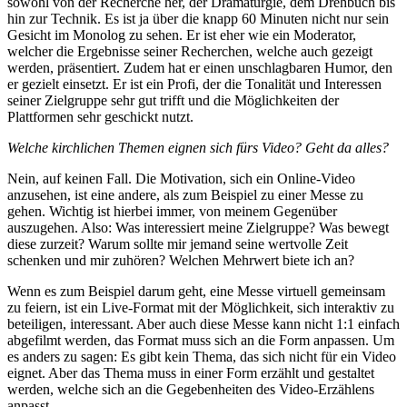
sowohl von der Recherche her, der Dramaturgie, dem Drehbuch bis
hin zur Technik. Es ist ja über die knapp 60 Minuten nicht nur sein
Gesicht im Monolog zu sehen. Er ist eher wie ein Moderator,
welcher die Ergebnisse seiner Recherchen, welche auch gezeigt
werden, präsentiert. Zudem hat er einen unschlagbaren Humor, den
er gezielt einsetzt. Er ist ein Profi, der die Tonalität und Interessen
seiner Zielgruppe sehr gut trifft und die Möglichkeiten der
Plattformen sehr geschickt nutzt.
Welche kirchlichen Themen eignen sich fürs Video? Geht da alles?
Nein, auf keinen Fall. Die Motivation, sich ein Online-Video
anzusehen, ist eine andere, als zum Beispiel zu einer Messe zu
gehen. Wichtig ist hierbei immer, von meinem Gegenüber
auszugehen. Also: Was interessiert meine Zielgruppe? Was bewegt
diese zurzeit? Warum sollte mir jemand seine wertvolle Zeit
schenken und mir zuhören? Welchen Mehrwert biete ich an?
Wenn es zum Beispiel darum geht, eine Messe virtuell gemeinsam
zu feiern, ist ein Live-Format mit der Möglichkeit, sich interaktiv zu
beteiligen, interessant. Aber auch diese Messe kann nicht 1:1 einfach
abgefilmt werden, das Format muss sich an die Form anpassen. Um
es anders zu sagen: Es gibt kein Thema, das sich nicht für ein Video
eignet. Aber das Thema muss in einer Form erzählt und gestaltet
werden, welche sich an die Gegebenheiten des Video-Erzählens
anpasst.