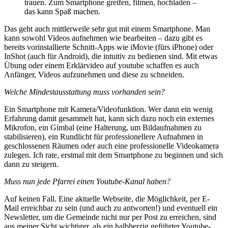
trauen. Zum Smartphone greifen, filmen, hochladen –
das kann Spaß machen.
Das geht auch mittlerweile sehr gut mit einem Smartphone. Man
kann sowohl Videos aufnehmen wie bearbeiten – dazu gibt es
bereits vorinstallierte Schnitt-Apps wie iMovie (fürs iPhone) oder
InShot (auch für Android), die intuitiv zu bedienen sind. Mit etwas
Übung oder einem Erklärvideo auf youtube schaffen es auch
Anfänger, Videos aufzunehmen und diese zu schneiden.
Welche Mindestausstattung muss vorhanden sein?
Ein Smartphone mit Kamera/Videofunktion. Wer dann ein wenig
Erfahrung damit gesammelt hat, kann sich dazu noch ein externes
Mikrofon, ein Gimbal (eine Halterung, um Bildaufnahmen zu
stabilisieren), ein Rundlicht für professionellere Aufnahmen in
geschlossenen Räumen oder auch eine professionelle Videokamera
zulegen. Ich rate, erstmal mit dem Smartphone zu beginnen und sich
dann zu steigern.
Muss nun jede Pfarrei einen Youtube-Kanal haben?
Auf keinen Fall. Eine aktuelle Webseite, die Möglichkeit, per E-
Mail erreichbar zu sein (und auch zu antworten!) und eventuell ein
Newsletter, um die Gemeinde nicht nur per Post zu erreichen, sind
aus meiner Sicht wichtiger, als ein halbherzig geführter Youtube-