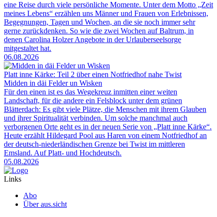
eine Reise durch viele persönliche Momente. Unter dem Motto „Zeit
meines Lebens“ erzählen uns Männer und Frauen von Erlebnissen,
Begegnungen, Tagen und Wochen, an die sie noch immer sehr
gerne zurückdenken. So wie die zwei Wochen auf Baltrum, in
denen Carolina Holzer Angebote in der Urlauberseelsorge
mitgestaltet hat.
06.08.2026
Platt inne Kärke: Teil 2 über einen Notfriedhof nahe Twist
Midden in däi Felder un Wisken
Für den einen ist es das Wegekreuz inmitten einer weiten
Landschaft, für die andere ein Felsblock unter dem grünen
Blätterdach: Es gibt viele Plätze, die Menschen mit ihrem Glauben
und ihrer Spiritualität verbinden. Um solche manchmal auch
verborgenen Orte geht es in der neuen Serie von „Platt inne Kärke“.
Heute erzählt Hildegard Pool aus Haren von einem Notfriedhof an
der deutsch-niederländischen Grenze bei Twist im mittleren
Emsland. Auf Platt- und Hochdeutsch.
05.08.2026
Links
Abo
Über aus.sicht