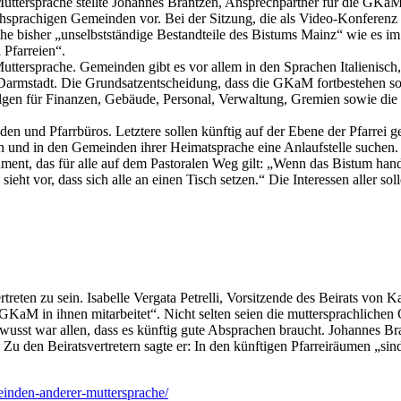
uttersprache stellte Johannes Brantzen, Ansprechpartner für die GKaM
prachigen Gemeinden vor. Bei der Sitzung, die als Video-Konferenz st
bisher „unselbstständige Bestandteile des Bistums Mainz“ wie es im L
 Pfarreien“.
uttersprache. Gemeinden gibt es vor allem in den Sprachen Italienisch
armstadt. Die Grundsatzentscheidung, dass die GKaM fortbestehen soll
gen für Finanzen, Gebäude, Personal, Verwaltung, Gremien sowie die 
den und Pfarrbüros. Letztere sollen künftig auf der Ebene der Pfarrei
n und in den Gemeinden ihrer Heimatsprache eine Anlaufstelle suchen
ent, das für alle auf dem Pastoralen Weg gilt: „Wenn das Bistum hand
ht vor, dass sich alle an einen Tisch setzen.“ Die Interessen aller s
ten zu sein. Isabelle Vergata Petrelli, Vorsitzende des Beirats von K
M in ihnen mitarbeitet“. Nicht selten seien die muttersprachlichen 
ewusst war allen, dass es künftig gute Absprachen braucht. Johannes B
 Zu den Beiratsvertretern sagte er: In den künftigen Pfarreiräumen „sin
einden-anderer-muttersprache/