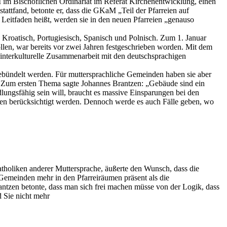
 im Bischöflichen Ordinariat im Referat Kirchenentwicklung, einen
attfand, betonte er, dass die GKaM „Teil der Pfarreien auf
eitfaden heißt, werden sie in den neuen Pfarreien „genauso
, Kroatisch, Portugiesisch, Spanisch und Polnisch. Zum 1. Januar
en, war bereits vor zwei Jahren festgeschrieben worden. Mit dem
interkulturelle Zusammenarbeit mit den deutschsprachigen
 gebündelt werden. Für muttersprachliche Gemeinden haben sie aber
. Zum ersten Thema sagte Johannes Brantzen: „Gebäude sind ein
lungsfähig sein will, braucht es massive Einsparungen bei den
ollen berücksichtigt werden. Dennoch werde es auch Fälle geben, wo
atholiken anderer Muttersprache, äußerte den Wunsch, dass die
Gemeinden mehr in den Pfarreiräumen präsent als die
rantzen betonte, dass man sich frei machen müsse von der Logik, dass
d Sie nicht mehr