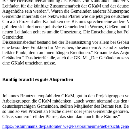
Bei der Herbstvollversammlung des Beirats von Katholiken anderer M
Leitfaden für die künftige Zusammenarbeit der GKaM und der deutschs
Augenhöhe sein werden“. Waren die Gemeinden anderer Muttersprache 
Gemeinde innerhalb des Netzwerks Pfarrei wie die jetzigen deutschen
Circa 25 Prozent aller Katholiken des Bistums sprechen eine andere M
gründen sich drei neue polnische Gemeinden in Worms, Gießen und D
neuen Leitfaden geht es um die Umsetzung. Die Entscheidung hat Fol
Gemeinden.
Diskussionsbedarf bestand bei der Beiratssitzung vor allem bei Gebäu
eine besondere Funktion für Menschen, die aus dem Ausland zuziehe
heikler Punkt, denn an ihnen hängen Emotionen.“ Er nannte das Argum
Gebäuden.“ Das betreffe alle, auch die GKaM. „Der Gebäudeprozess sie
eine GKaM umziehen müsse.
Künftig braucht es gute Absprachen
Johannes Brantzen empfahl den GKaM, gut in den Projektgruppen vertre
Arbeitsgruppen die GKaM mitdenken, „auch wenn niemand aus den GKa
deutschsprachigen Gemeinden, stellten Mitglieder des Beirats fest. B
so und so viel Prozent an Fläche dieser oder jener Gemeinde gehören.
Gäste, sondern Teil der Pfarrei, das sind dann auch Ihre Räume.“
https://bistummainz.de/pastoraler-weg/Pastoralraeume/uebersicht/gem