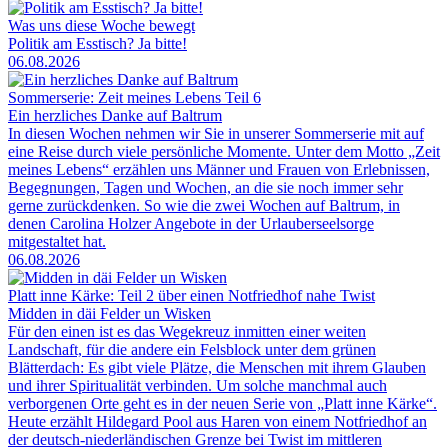
Was uns diese Woche bewegt
Politik am Esstisch? Ja bitte!
06.08.2026
Sommerserie: Zeit meines Lebens Teil 6
Ein herzliches Danke auf Baltrum
In diesen Wochen nehmen wir Sie in unserer Sommerserie mit auf
eine Reise durch viele persönliche Momente. Unter dem Motto „Zeit
meines Lebens“ erzählen uns Männer und Frauen von Erlebnissen,
Begegnungen, Tagen und Wochen, an die sie noch immer sehr
gerne zurückdenken. So wie die zwei Wochen auf Baltrum, in
denen Carolina Holzer Angebote in der Urlauberseelsorge
mitgestaltet hat.
06.08.2026
Platt inne Kärke: Teil 2 über einen Notfriedhof nahe Twist
Midden in däi Felder un Wisken
Für den einen ist es das Wegekreuz inmitten einer weiten
Landschaft, für die andere ein Felsblock unter dem grünen
Blätterdach: Es gibt viele Plätze, die Menschen mit ihrem Glauben
und ihrer Spiritualität verbinden. Um solche manchmal auch
verborgenen Orte geht es in der neuen Serie von „Platt inne Kärke“.
Heute erzählt Hildegard Pool aus Haren von einem Notfriedhof an
der deutsch-niederländischen Grenze bei Twist im mittleren