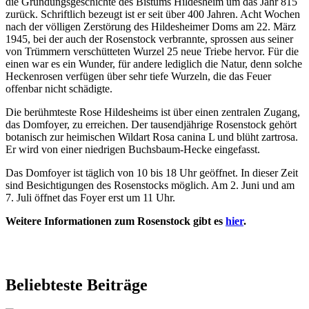
die Gründungsgeschichte des Bistums Hildesheim um das Jahr 815
zurück. Schriftlich bezeugt ist er seit über 400 Jahren. Acht Wochen
nach der völligen Zerstörung des Hildesheimer Doms am 22. März
1945, bei der auch der Rosenstock verbrannte, sprossen aus seiner
von Trümmern verschütteten Wurzel 25 neue Triebe hervor. Für die
einen war es ein Wunder, für andere lediglich die Natur, denn solche
Heckenrosen verfügen über sehr tiefe Wurzeln, die das Feuer
offenbar nicht schädigte.
Die berühmteste Rose Hildesheims ist über einen zentralen Zugang,
das Domfoyer, zu erreichen. Der tausendjährige Rosenstock gehört
botanisch zur heimischen Wildart Rosa canina L und blüht zartrosa.
Er wird von einer niedrigen Buchsbaum-Hecke eingefasst.
Das Domfoyer ist täglich von 10 bis 18 Uhr geöffnet. In dieser Zeit
sind Besichtigungen des Rosenstocks möglich. Am 2. Juni und am
7. Juli öffnet das Foyer erst um 11 Uhr.
Weitere Informationen zum Rosenstock gibt es
hier
.
Beliebteste Beiträge