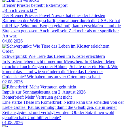
Bremer Priester betreibt Extremsport
„Bin ich verrückt?“
Der Bremer Priester Pawel Nowak hat eines der härtesten
Radrennen der Welt geschafft, einmal quer durch die USA. Er hat
mit Hitze, Wind und Bergen gekämpft, kaum geschlafen – und die
Strapazen genossen. Auch, weil sein Ziel mehr als nur sportlicher
Art war.
04.08.2026
Orden
Schwerpunkt: Wie Tiere das Leben im Kloster erleichtern
In Klöstern leben nicht immer nur Menschen. In Klöstern leben
manchmal auch Ziegen oder Hühner, Schafe oder ein Hund. Wie
kommt das – und wie verändern die Tiere das Leben der
Ordensleute? Wir haben uns an vier Orten umgeschaut.
02.08.2026
Impuls zur Sonntagslesung am 2. August 2026
Römerbrief: Mehr Vertrauen geht nicht
Eine starke These im Römerbrief: Nichts kann uns scheiden von der
Liebe Gottes! Paulus ermutigt damit die Gläubigen, die in seiner
Zeit ausgegrenzt und verfolgt wurden. Ob der Satz ihnen wohl
geholfen hat? Und hilft er heute?
01.08.2026