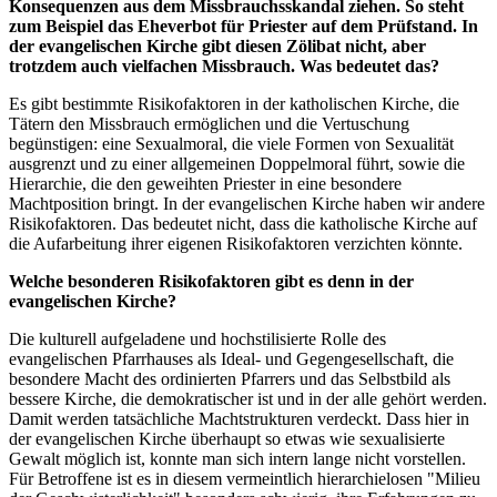
Konsequenzen aus dem Missbrauchsskandal ziehen. So steht
zum Beispiel das Eheverbot für Priester auf dem Prüfstand. In
der evangelischen Kirche gibt diesen Zölibat nicht, aber
trotzdem auch vielfachen Missbrauch. Was bedeutet das?
Es gibt bestimmte Risikofaktoren in der katholischen Kirche, die
Tätern den Missbrauch ermöglichen und die Vertuschung
begünstigen: eine Sexualmoral, die viele Formen von Sexualität
ausgrenzt und zu einer allgemeinen Doppelmoral führt, sowie die
Hierarchie, die den geweihten Priester in eine besondere
Machtposition bringt. In der evangelischen Kirche haben wir andere
Risikofaktoren. Das bedeutet nicht, dass die katholische Kirche auf
die Aufarbeitung ihrer eigenen Risikofaktoren verzichten könnte.
Welche besonderen Risikofaktoren gibt es denn in der
evangelischen Kirche?
Die kulturell aufgeladene und hochstilisierte Rolle des
evangelischen Pfarrhauses als Ideal- und Gegengesellschaft, die
besondere Macht des ordinierten Pfarrers und das Selbstbild als
bessere Kirche, die demokratischer ist und in der alle gehört werden.
Damit werden tatsächliche Machtstrukturen verdeckt. Dass hier in
der evangelischen Kirche überhaupt so etwas wie sexualisierte
Gewalt möglich ist, konnte man sich intern lange nicht vorstellen.
Für Betroffene ist es in diesem vermeintlich hierarchielosen "Milieu