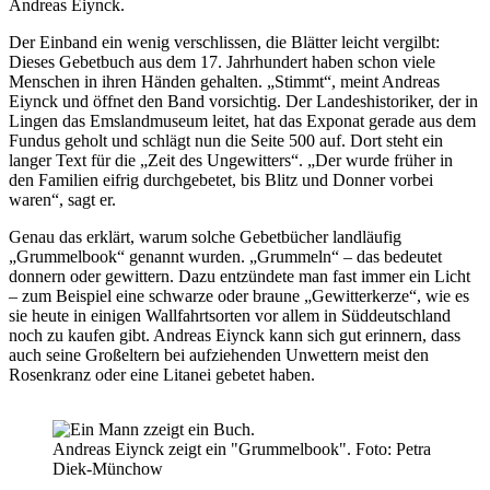
Andreas Eiynck.
Der Einband ein wenig verschlissen, die Blätter leicht vergilbt:
Dieses Gebetbuch aus dem 17. Jahrhundert haben schon viele
Menschen in ihren Händen gehalten. „Stimmt“, meint Andreas
Eiynck und öffnet den Band vorsichtig. Der Landeshistoriker, der in
Lingen das Emslandmuseum leitet, hat das Exponat gerade aus dem
Fundus geholt und schlägt nun die Seite 500 auf. Dort steht ein
langer Text für die „Zeit des Ungewitters“. „Der wurde früher in
den Familien eifrig durchgebetet, bis Blitz und Donner vorbei
waren“, sagt er.
Genau das erklärt, warum solche Gebetbücher landläufig
„Grummelbook“ genannt wurden. „Grummeln“ – das bedeutet
donnern oder gewittern. Dazu entzündete man fast immer ein Licht
– zum Beispiel eine schwarze oder braune „Gewitterkerze“, wie es
sie heute in einigen Wallfahrtsorten vor allem in Süddeutschland
noch zu kaufen gibt. Andreas Eiynck kann sich gut erinnern, dass
auch seine Großeltern bei aufziehenden Unwettern meist den
Rosenkranz oder eine Litanei gebetet haben.
Andreas Eiynck zeigt ein "Grummelbook". Foto: Petra
Diek-Münchow