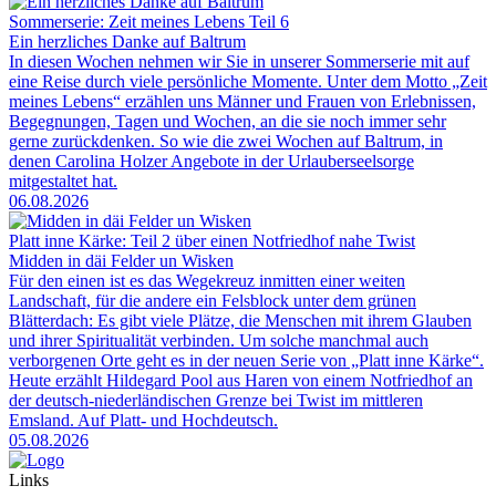
Sommerserie: Zeit meines Lebens Teil 6
Ein herzliches Danke auf Baltrum
In diesen Wochen nehmen wir Sie in unserer Sommerserie mit auf
eine Reise durch viele persönliche Momente. Unter dem Motto „Zeit
meines Lebens“ erzählen uns Männer und Frauen von Erlebnissen,
Begegnungen, Tagen und Wochen, an die sie noch immer sehr
gerne zurückdenken. So wie die zwei Wochen auf Baltrum, in
denen Carolina Holzer Angebote in der Urlauberseelsorge
mitgestaltet hat.
06.08.2026
Platt inne Kärke: Teil 2 über einen Notfriedhof nahe Twist
Midden in däi Felder un Wisken
Für den einen ist es das Wegekreuz inmitten einer weiten
Landschaft, für die andere ein Felsblock unter dem grünen
Blätterdach: Es gibt viele Plätze, die Menschen mit ihrem Glauben
und ihrer Spiritualität verbinden. Um solche manchmal auch
verborgenen Orte geht es in der neuen Serie von „Platt inne Kärke“.
Heute erzählt Hildegard Pool aus Haren von einem Notfriedhof an
der deutsch-niederländischen Grenze bei Twist im mittleren
Emsland. Auf Platt- und Hochdeutsch.
05.08.2026
Links