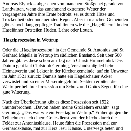
Andreas Eiynck – abgesehen von manchem Stoßgebet gerade von
Landwirten, wenn das zunehmend extremere Wetter der
vergangenen Jahre ihre Ernte bedroht: sei es durch Hitze und
Trockenheit oder andauernden Regen. Aber in manchen Gemeinden
gibt es noch lang gepflegte Traditionen wie die „Hagelfeiern“ in den
Haselünner Ortsteilen Huden, Lahre oder Lotten.
Hagelprozession in Wettrup
Oder die „Hagelprozession“ in der Gemeinde St. Antonius und St.
Gerhard Majella in Wettrup im südlichen Emsland. Seit über 500
Jahren gibt es diese schon am Tag nach Christi Himmelfahrt. Das
Datum geht laut Christoph Germing, Vorstandsmitglied beim
Heimatverein und Lektor in der Kirchengemeinde, auf ein Unwetter
im Jahr 1521 zurück: Damals hatte ein Hagelschauer Äcker
verwüstet und zu einer Missernte geführt. Seitdem erbitten die
Wettruper bei ihrer Prozession um Schutz und Gottes Segen für eine
gute Witterung.
Nach der Überlieferung gibt es diese Prozession seit 1522
ununterbrochen. „Davon haben meine Großeltern erzählt“, sagt
Germing. „Das war wie ein Feiertag in Wettrup.“ Früher gingen die
Teilnehmer nach einem Gottesdienst von der Kirche durch die
Felder zur Antoniusklause. Heute führt die Prozession mal zur
Gerhardsklause, mal zur Herz-Jesu-Klause. Unterwegs beten und