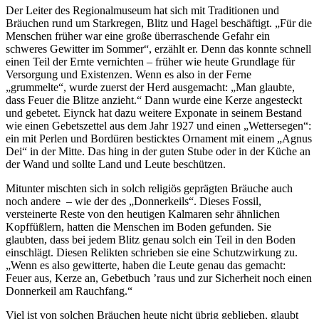
Der Leiter des Regionalmuseum hat sich mit Traditionen und
Bräuchen rund um Starkregen, Blitz und Hagel beschäftigt. „Für die
Menschen früher war eine große überraschende Gefahr ein
schweres Gewitter im Sommer“, erzählt er. Denn das konnte schnell
einen Teil der Ernte vernichten – früher wie heute Grundlage für
Versorgung und Existenzen. Wenn es also in der Ferne
„grummelte“, wurde zuerst der Herd ausgemacht: „Man glaubte,
dass Feuer die Blitze anzieht.“ Dann wurde eine Kerze angesteckt
und gebetet. Eiynck hat dazu weitere Exponate in seinem Bestand
wie einen Gebetszettel aus dem Jahr 1927 und einen „Wettersegen“:
ein mit Perlen und Bordüren besticktes Ornament mit einem „Agnus
Dei“ in der Mitte. Das hing in der guten Stube oder in der Küche an
der Wand und sollte Land und Leute beschützen.
Mitunter mischten sich in solch religiös geprägten Bräuche auch
noch andere – wie der des „Donnerkeils“. Dieses Fossil,
versteinerte Reste von den heutigen Kalmaren sehr ähnlichen
Kopffüßlern, hatten die Menschen im Boden gefunden. Sie
glaubten, dass bei jedem Blitz genau solch ein Teil in den Boden
einschlägt. Diesen Relikten schrieben sie eine Schutzwirkung zu.
„Wenn es also gewitterte, haben die Leute genau das gemacht:
Feuer aus, Kerze an, Gebetbuch ’raus und zur Sicherheit noch einen
Donnerkeil am Rauchfang.“
Viel ist von solchen Bräuchen heute nicht übrig geblieben, glaubt