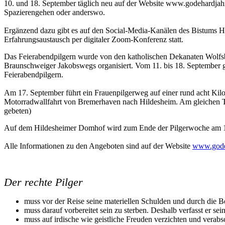
10. und 18. September täglich neu auf der Website www.godehardjahr.d
Spazierengehen oder anderswo.
Ergänzend dazu gibt es auf den Social-Media-Kanälen des Bistums Hid
Erfahrungsaustausch per digitaler Zoom-Konferenz statt.
Das Feierabendpilgern wurde von den katholischen Dekanaten Wolfsbu
Braunschweiger Jakobswegs organisiert. Vom 11. bis 18. September g
Feierabendpilgern.
Am 17. September führt ein Frauenpilgerweg auf einer rund acht Kil
Motorradwallfahrt von Bremerhaven nach Hildesheim. Am gleichen Ta
gebeten)
Auf dem Hildesheimer Domhof wird zum Ende der Pilgerwoche am 18. 
Alle Informationen zu den Angeboten sind auf der Website
www.gode
Der rechte Pilger
muss vor der Reise seine materiellen Schulden und durch die Be
muss darauf vorbereitet sein zu sterben. Deshalb verfasst er sei
muss auf irdische wie geistliche Freuden verzichten und verabsc