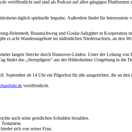
e veröffentlicht und sind als Pod­cast auf allen gängigen Plattformen
esheim täglich spirituelle Impulse. Außerdem findet für Interessierte
rg-Helmstedt, Braunschweig und Goslar-Salzgitter in Kooperation mit
ibt es acht Wanderangebote im südöstlichen Niedersachsen, an den Wo
ometer langen Strecke durch Hannover-Linden. Unter der Leitung von 
g findet das „Sternpilgern“ aus der Hildesheimer Umgebung in die Do
September ab 14 Uhr ein Pilgerfest für alle ausgerichtet, die an de
hardjahr.de
veröffentlicht.
ichte auch seine geistlichen Schulden bezahlen.
n Testament.
hiedet sich von seiner Frau.