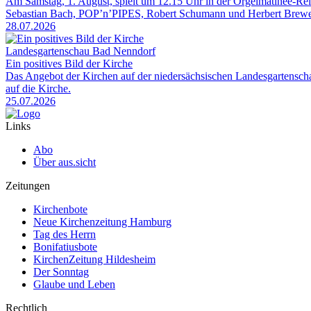
Am Samstag, 1. August, spielt um 12.15 Uhr in der Orgelmatinée-R
Sebastian Bach, POP’n’PIPES, Robert Schumann und Herbert Brewe
28.07.2026
Landesgartenschau Bad Nenndorf
Ein positives Bild der Kirche
Das Angebot der Kirchen auf der niedersächsischen Landesgartensch
auf die Kirche.
25.07.2026
Links
Abo
Über aus.sicht
Zeitungen
Kirchenbote
Neue Kirchenzeitung Hamburg
Tag des Herrn
Bonifatiusbote
KirchenZeitung Hildesheim
Der Sonntag
Glaube und Leben
Rechtlich