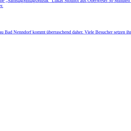
eihe „SamstagMittagsMusik“ Lukas Stollhof aus Oberwesel 30 Minute
r.
au Bad Nenndorf kommt überraschend daher. Viele Besucher setzen ihre