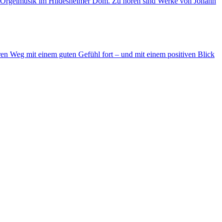
n Orgelmusik im Hildesheimer Dom. Zu hören sind Werke von Johann
n Weg mit einem guten Gefühl fort – und mit einem positiven Blick