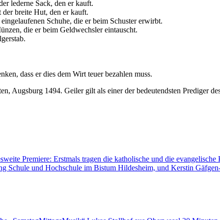
er lederne Sack, den er kauft.
der breite Hut, den er kauft.
eingelaufenen Schuhe, die er beim Schuster erwirbt.
ünzen, die er beim Geldwechsler eintauscht.
lgerstab.
enken, dass er dies dem Wirt teuer bezahlen muss.
n, Augsburg 1494. Geiler gilt als einer der bedeutendsten Prediger de
sweite Premiere: Erstmals tragen die katholische und die evangelisch
lung Schule und Hochschule im Bistum Hildesheim, und Kerstin Gäfgen-T