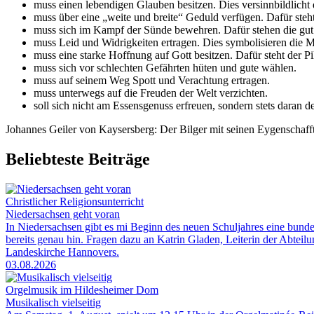
muss einen lebendigen Glauben besitzen. Dies versinnbildlicht d
muss über eine „weite und breite“ Geduld verfügen. Dafür steht 
muss sich im Kampf der Sünde bewehren. Dafür stehen die gut 
muss Leid und Widrigkeiten ertragen. Dies symbolisieren die M
muss eine starke Hoffnung auf Gott besitzen. Dafür steht der Pi
muss sich vor schlechten Gefährten hüten und gute wählen.
muss auf seinem Weg Spott und Verachtung ertragen.
muss unterwegs auf die Freuden der Welt verzichten.
soll sich nicht am Essensgenuss erfreuen, sondern stets daran d
Johannes Geiler von Kaysersberg: Der Bilger mit seinen Eygenschaffte
Beliebteste Beiträge
Christlicher Religionsunterricht
Niedersachsen geht voran
In Niedersachsen gibt es mi Beginn des neuen Schuljahres eine bunde
bereits genau hin. Fragen dazu an Katrin Gladen, Leiterin der Abtei
Landeskirche Hannovers.
03.08.2026
Orgelmusik im Hildesheimer Dom
Musikalisch vielseitig