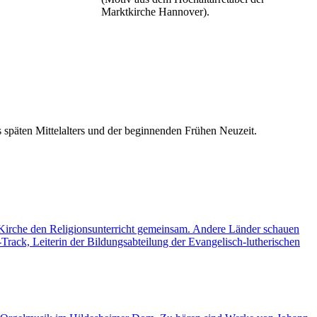
Marktkirche Hannover).
s späten Mittelalters und der beginnenden Frühen Neuzeit.
e Kirche den Religionsunterricht gemeinsam. Andere Länder schauen
rack, Leiterin der Bildungsabteilung der Evangelisch-lutherischen