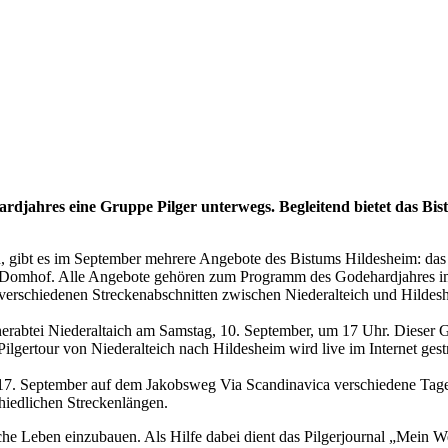
ardjahres eine Gruppe Pilger unterwegs. Begleitend bietet das B
 gibt es im September mehrere Angebote des Bistums Hildesheim: das T
 Domhof. Alle Angebote gehören zum Programm des Godehardjahres i
auf verschiedenen Streckenabschnitten zwischen Niederalteich und Hilde
nerabtei Niederaltaich am Samstag, 10. September, um 17 Uhr. Dieser G
ilgertour von Niederalteich nach Hildesheim wird live im Internet ge
is 17. September auf dem Jakobsweg Via Scandinavica verschiedene Tag
hiedlichen Streckenlängen.
gliche Leben einzubauen. Als Hilfe dabei dient das Pilgerjournal „Mei