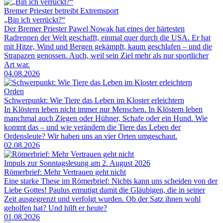
Bremer Priester betreibt Extremsport
„Bin ich verrückt?“
Der Bremer Priester Pawel Nowak hat eines der härtesten
Radrennen der Welt geschafft, einmal quer durch die USA. Er hat
mit Hitze, Wind und Bergen gekämpft, kaum geschlafen – und die
Strapazen genossen. Auch, weil sein Ziel mehr als nur sportlicher
Art war.
04.08.2026
Orden
Schwerpunkt: Wie Tiere das Leben im Kloster erleichtern
In Klöstern leben nicht immer nur Menschen. In Klöstern leben
manchmal auch Ziegen oder Hühner, Schafe oder ein Hund. Wie
kommt das – und wie verändern die Tiere das Leben der
Ordensleute? Wir haben uns an vier Orten umgeschaut.
02.08.2026
Impuls zur Sonntagslesung am 2. August 2026
Römerbrief: Mehr Vertrauen geht nicht
Eine starke These im Römerbrief: Nichts kann uns scheiden von der
Liebe Gottes! Paulus ermutigt damit die Gläubigen, die in seiner
Zeit ausgegrenzt und verfolgt wurden. Ob der Satz ihnen wohl
geholfen hat? Und hilft er heute?
01.08.2026