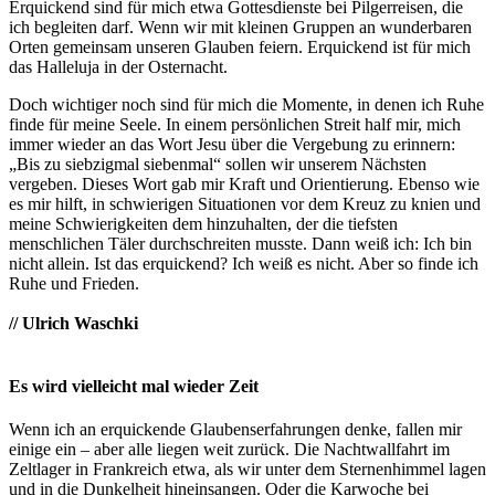
Erquickend sind für mich etwa Gottesdienste bei Pilgerreisen, die
ich begleiten darf. Wenn wir mit kleinen Gruppen an wunderbaren
Orten gemeinsam unseren Glauben feiern. Erquickend ist für mich
das Halleluja in der Osternacht.
Doch wichtiger noch sind für mich die Momente, in denen ich Ruhe
finde für meine Seele. In einem persönlichen Streit half mir, mich
immer wieder an das Wort Jesu über die Vergebung zu erinnern:
„Bis zu siebzigmal siebenmal“ sollen wir unserem Nächsten
vergeben. Dieses Wort gab mir Kraft und Orientierung. Ebenso wie
es mir hilft, in schwierigen Situationen vor dem Kreuz zu knien und
meine Schwierigkeiten dem hinzuhalten, der die tiefsten
menschlichen Täler durchschreiten musste. Dann weiß ich: Ich bin
nicht allein. Ist das erquickend? Ich weiß es nicht. Aber so finde ich
Ruhe und Frieden.
// Ulrich Waschki
Es wird vielleicht mal wieder Zeit
Wenn ich an erquickende Glaubenserfahrungen denke, fallen mir
einige ein – aber alle liegen weit zurück. Die Nachtwallfahrt im
Zeltlager in Frankreich etwa, als wir unter dem Sternenhimmel lagen
und in die Dunkelheit hineinsangen. Oder die Karwoche bei