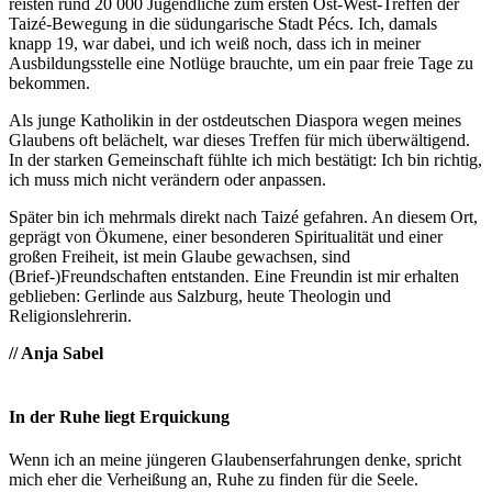
reisten rund 20 000 Jugendliche zum ersten Ost-West-Treffen der
Taizé-Bewegung in die südungarische Stadt Pécs. Ich, damals
knapp 19, war dabei, und ich weiß noch, dass ich in meiner
Ausbildungsstelle eine Notlüge brauchte, um ein paar freie Tage zu
bekommen.
Als junge Katholikin in der ostdeutschen Diaspora wegen meines
Glaubens oft belächelt, war dieses Treffen für mich überwältigend.
In der starken Gemeinschaft fühlte ich mich bestätigt: Ich bin richtig,
ich muss mich nicht verändern oder anpassen.
Später bin ich mehrmals direkt nach Taizé gefahren. An diesem Ort,
geprägt von Ökumene, einer besonderen Spiritualität und einer
großen Freiheit, ist mein Glaube gewachsen, sind
(Brief-)Freundschaften entstanden. Eine Freundin ist mir erhalten
geblieben: Gerlinde aus Salzburg, heute Theologin und
Religionslehrerin.
// Anja Sabel
In der Ruhe liegt Erquickung
Wenn ich an meine jüngeren Glaubenserfahrungen denke, spricht
mich eher die Verheißung an, Ruhe zu finden für die Seele.