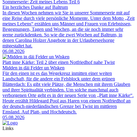
Sommerserie: Zeit meines Lebens Teil 6
Ein herzliches Danke auf Baltrum
In diesen Wochen nehmen wir Sie in unserer Sommerserie mit auf
eine Reise durch viele persönliche Momente. Unter dem Motto „Zeit
meines Lebens“ erzählen uns Männer und Frauen von Erlebnissen,
Begegnungen, Tagen und Wochen, an die sie noch immer sehr
gerne zurückdenken. So wie die zwei Wochen auf Baltrum, in
denen Carolina Holzer Angebote in der Urlauberseelsorge
mitgestaltet hat.
06.08.2026
Platt inne Kärke: Teil 2 über einen Notfriedhof nahe Twist
Midden in däi Felder un Wisken
Für den einen ist es das Wegekreuz inmitten einer weiten
Landschaft, für die andere ein Felsblock unter dem grünen
Blätterdach: Es gibt viele Plätze, die Menschen mit ihrem Glauben
und ihrer Spiritualität verbinden. Um solche manchmal auch
verborgenen Orte geht es in der neuen Serie von „Platt inne Kärke“.
Heute erzählt Hildegard Pool aus Haren von einem Notfriedhof an
der deutsch-niederländischen Grenze bei Twist im mittleren
Emsland. Auf Platt- und Hochdeutsch.
05.08.2026
Links