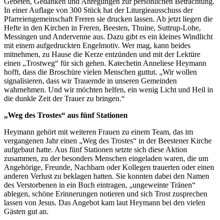
Gebeten, Gedanken und Anregungen zur persönlichen Betrachtung.
In einer Auflage von 300 Stück hat der Liturgieausschuss der
Pfarreiengemeinschaft Freren sie drucken lassen. Ab jetzt liegen die
Hefte in den Kirchen in Freren, Beesten, Thuine, Suttrup-Lohe,
Messingen und Andervenne aus. Dazu gibt es ein kleines Windlicht
mit einem aufgedruckten Engelmotiv. Wer mag, kann beides
mitnehmen, zu Hause die Kerze entzünden und mit der Lektüre
einen „Trostweg“ für sich gehen. Katechetin Anneliese Heymann
hofft, dass die Broschüre vielen Menschen guttut. „Wir wollen
signalisieren, dass wir Trauernde in unseren Gemeinden
wahrnehmen. Und wir möchten helfen, ein wenig Licht und Heil in
die dunkle Zeit der Trauer zu bringen.“
„Weg des Trostes“ aus fünf Stationen
Heymann gehört mit weiteren Frauen zu einem Team, das im
vergangenen Jahr einen „Weg des Trostes“ in der Beestener Kirche
aufgebaut hatte. Aus fünf Stationen setzte sich diese Aktion
zusammen, zu der besonders Menschen eingeladen waren, die um
Angehörige, Freunde, Nachbarn oder Kollegen trauerten oder einen
anderen Verlust zu beklagen hatten. Sie konnten dabei den Namen
des Verstorbenen in ein Buch eintragen, „ungeweinte Tränen“
ablegen, schöne Erinnerungen notieren und sich Trost zusprechen
lassen von Jesus. Das Angebot kam laut Heymann bei den vielen
Gästen gut an.